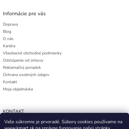
Informácie pre vás
Doprava
Blog
O nás
Kariéra
Všeobecné obchodné podmienky
Odstúpenie od zmluvy
Reklamačný poriadok
Ochrana osobných údajov
Kontakt
Moja objednávka
KONTAKT
Vaše súkromie je prvoradé. Súbory cookies používame na
info@kmart.sk
www.kmart.sk
na správne fungovanie našej stránky,