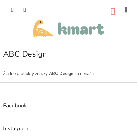
Prejsť
na
NÁKU
obsah
KOŠÍK
ABC Design
Žiadne produkty značky
ABC Design
sa nenašli...
Z
á
p
ä
Facebook
t
i
e
Instagram