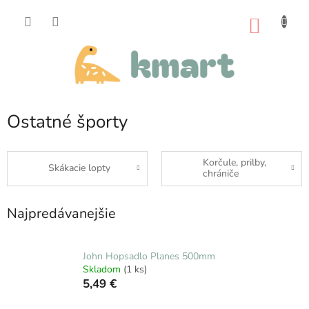
Prejsť
na
NÁKU
obsah
KOŠÍK
Ostatné športy
Korčule, prilby,
Skákacie lopty
chrániče
Najpredávanejšie
John Hopsadlo Planes 500mm
Skladom
(1 ks)
5,49 €