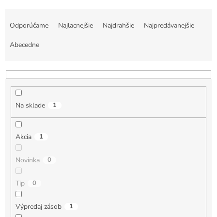
R
a
Odporúčame
Najlacnejšie
Najdrahšie
Najpredávanejšie
d
e
Abecedne
n
i
e
p
r
Na sklade
1
o
d
u
Akcia
1
k
t
Novinka
0
o
v
Tip
0
Výpredaj zásob
1