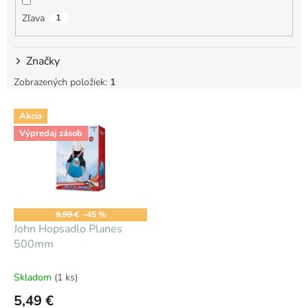
Zľava
1
Značky
Zobrazených položiek:
1
V
Akcia
ý
Výpredaj zásob
p
i
Zľava
s
p
r
o
9,99 €
–45 %
d
John Hopsadlo Planes
u
500mm
k
t
Skladom
(1 ks)
o
5,49 €
v