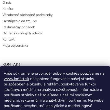
s
O nás
u
Kariéra
Všeobecné obchodné podmienky
Odstúpenie od zmluvy
Reklamačný poriadok
Ochrana osobných údajov
Kontakt
Moja objednávka
KONTAKT
Vaše súkromie je prvoradé. Súbory cookies používame na
info@kmart.sk
www.kmart.sk
na správne fungovanie našej stránky,
+421 947 979 193
prispôsobenie obsahu a reklám, poskytovanie funkcií
+421 947 979 193
sociálnych médií a na analýzu návštevnosti. Informácie o
používaní stránky tiež zdieľame s našimi sociálnymi
facebook.com/Kolieramarket
médiami, reklamnými a analytickými partnermi. Na webe
používame nevyhnutné, analytické a marketingové