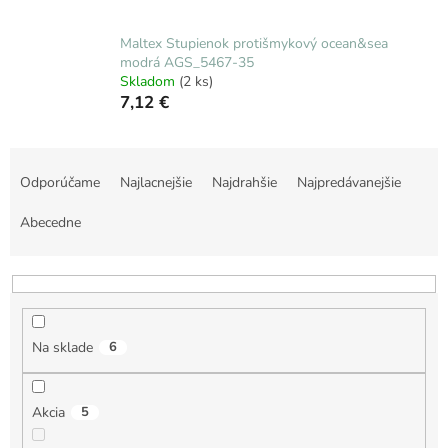
Maltex Stupienok protišmykový ocean&sea
modrá AGS_5467-35
Skladom
(2 ks)
7,12 €
R
a
Odporúčame
Najlacnejšie
Najdrahšie
Najpredávanejšie
d
e
Abecedne
n
i
e
p
r
Na sklade
6
o
d
u
Akcia
5
k
t