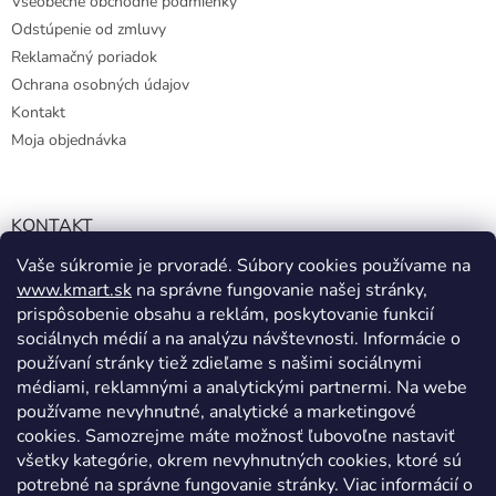
Všeobecné obchodné podmienky
Odstúpenie od zmluvy
Reklamačný poriadok
Ochrana osobných údajov
Kontakt
Moja objednávka
KONTAKT
Vaše súkromie je prvoradé. Súbory cookies používame na
info@kmart.sk
www.kmart.sk
na správne fungovanie našej stránky,
+421 947 979 193
prispôsobenie obsahu a reklám, poskytovanie funkcií
+421 947 979 193
sociálnych médií a na analýzu návštevnosti. Informácie o
používaní stránky tiež zdieľame s našimi sociálnymi
facebook.com/Kolieramarket
médiami, reklamnými a analytickými partnermi. Na webe
používame nevyhnutné, analytické a marketingové
cookies. Samozrejme máte možnosť ľubovoľne nastaviť
všetky kategórie, okrem nevyhnutných cookies, ktoré sú
potrebné na správne fungovanie stránky. Viac informácií o