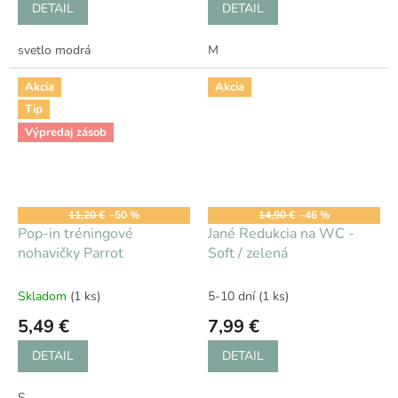
DETAIL
DETAIL
svetlo modrá
M
Akcia
Akcia
Tip
Výpredaj zásob
11,20 €
–50 %
14,90 €
–46 %
Pop-in tréningové
Jané Redukcia na WC -
nohavičky Parrot
Soft / zelená
Skladom
(1 ks)
5-10 dní
(1 ks)
5,49 €
7,99 €
DETAIL
DETAIL
S