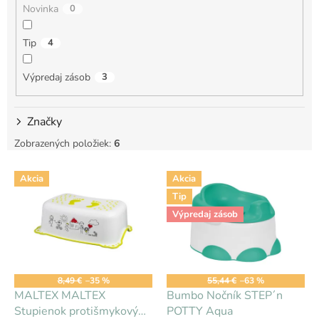
Novinka
0
o
v
Tip
4
Výpredaj zásob
3
Značky
Zobrazených položiek:
6
V
Akcia
Akcia
ý
Tip
p
i
Výpredaj zásob
s
p
r
o
8,49 €
–35 %
55,44 €
–63 %
d
MALTEX MALTEX
Bumbo Nočník STEP´n
u
Stupienok protišmykový
POTTY Aqua