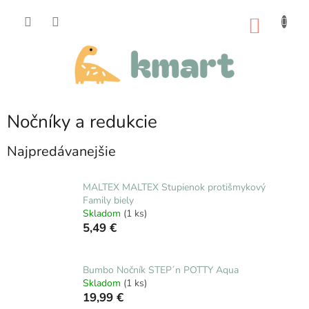
Prejsť
na
NÁKU
obsah
KOŠÍK
Nočníky a redukcie
Najpredávanejšie
MALTEX MALTEX Stupienok protišmykový
Family biely
Skladom
(1 ks)
5,49 €
Bumbo Nočník STEP´n POTTY Aqua
Skladom
(1 ks)
19,99 €