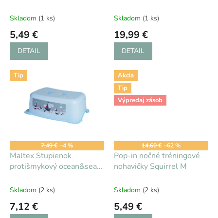
k
Family biely
t
Skladom
(1 ks)
Skladom
(1 ks)
o
5,49 €
19,99 €
v
DETAIL
DETAIL
Tip
Akcia
Tip
Výpredaj zásob
7,49 €
–4 %
14,60 €
–62 %
Maltex Stupienok
Pop-in nočné tréningové
protišmykový ocean&sea
nohavičky Squirrel M
modrá AGS_5467-35
Skladom
(2 ks)
Skladom
(2 ks)
7,12 €
5,49 €