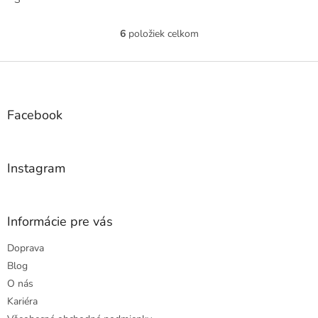
6
položiek celkom
O
v
l
Z
á
á
d
p
a
ä
Facebook
c
t
i
i
e
e
p
Instagram
r
v
k
y
Informácie pre vás
v
ý
Doprava
p
Blog
i
s
O nás
u
Kariéra