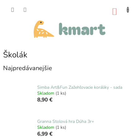
Prejsť
na
NÁKU
obsah
KOŠÍK
Školák
Najpredávanejšie
Simba Art&Fun Zažehľovacie koráliky - sada
Skladom
(1 ks)
8,90 €
Granna Stolová hra Dúha 3r+
Skladom
(1 ks)
6,99 €