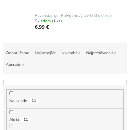
Ravensburger Polygónový lev 500 dielikov
Skladom
(1 ks)
6,99 €
R
a
Odporúčame
Najlacnejšie
Najdrahšie
Najpredávanejšie
d
e
Abecedne
n
i
e
p
r
Na sklade
11
o
d
u
Akcia
11
k
t