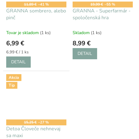
11,89 €
–41 %
19,99 €
–55 %
GRANNA sombrero, alebo
GRANNA - Superfarmár -
pinč
spoločenská hra
Tovar je skladom
(1 ks)
Skladom
(1 ks)
6,99 €
8,99 €
Jednotková
6,99 € / 1 ks
DETAIL
cena:
DETAIL
Akcia
Tip
15,25 €
–27 %
Detoa Človeče nehnevaj
sa maxi