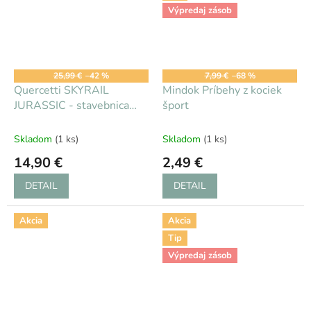
Výpredaj zásob
25,99 €
–42 %
7,99 €
–68 %
Quercetti SKYRAIL
Mindok Príbehy z kociek
JURASSIC - stavebnica
šport
4r+
Skladom
(1 ks)
Skladom
(1 ks)
14,90 €
2,49 €
DETAIL
DETAIL
Akcia
Akcia
Tip
Výpredaj zásob