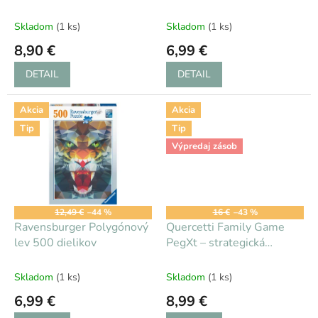
k
sada
t
Skladom
(1 ks)
Skladom
(1 ks)
o
8,90 €
6,99 €
v
DETAIL
DETAIL
Akcia
Akcia
Tip
Tip
Výpredaj zásob
12,49 €
–44 %
16 €
–43 %
Ravensburger Polygónový
Quercetti Family Game
lev 500 dielikov
PegXt – strategická
prepájacia hra, 8r+
Skladom
(1 ks)
Skladom
(1 ks)
6,99 €
8,99 €