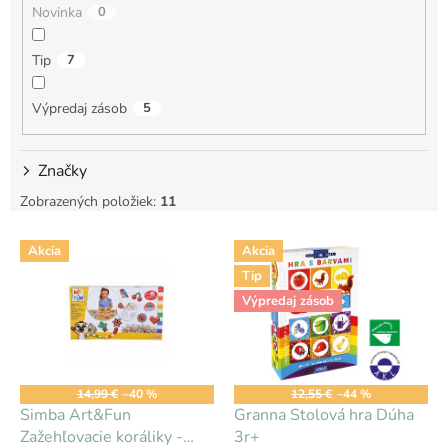
Novinka
0
o
v
Tip
7
Výpredaj zásob
5
Značky
Zobrazených položiek:
11
V
Akcia
Akcia
ý
Tip
p
i
Výpredaj zásob
s
p
r
o
14,99 €
–40 %
12,55 €
–44 %
d
Simba Art&Fun
Granna Stolová hra Dúha
u
Zažehľovacie koráliky -
3r+