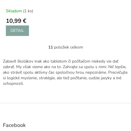
Skladom
(1 ks)
10,99 €
DETAIL
11
položiek celkom
O
v
l
Zabaviť školákov inak ako tabletom či počítačom niekedy vie dať
á
zabrať. My však vieme ako na to. Zahrajte sa spolu s nimi. Nič lepšie,
d
ako stráviť spolu aktívny čas spoločnou hrou nepoznáme. Precvičujte
a
si logické myslenie, stratégie, ale tiež počítanie, cudzie jazyky a iné
c
schopnosti.
i
e
p
r
Z
v
á
k
p
y
ä
Facebook
v