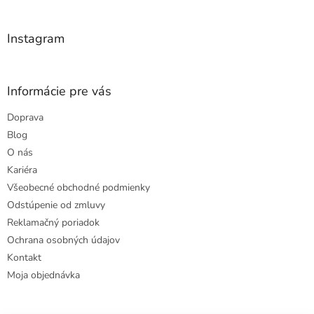
t
ý
i
p
e
i
Instagram
s
u
Informácie pre vás
Doprava
Blog
O nás
Kariéra
Všeobecné obchodné podmienky
Odstúpenie od zmluvy
Reklamačný poriadok
Ochrana osobných údajov
Kontakt
Moja objednávka