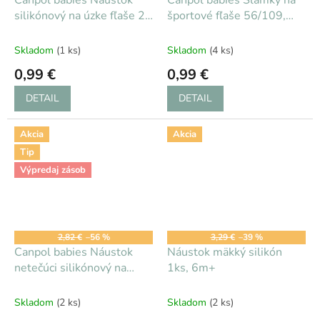
Canpol babies Náustok
Canpol babies Slamky na
silikónový na úzke fľaše 2
športové fľaše 56/109,
ks 6m+
56/113, 4/102 2 ks 12m+
Skladom
(1 ks)
Skladom
(4 ks)
0,99 €
0,99 €
DETAIL
DETAIL
Akcia
Akcia
Tip
Výpredaj zásob
2,82 €
–56 %
3,29 €
–39 %
Canpol babies Náustok
Náustok mäkký silikón
netečúci silikónový na
1ks, 6m+
hrnčeky 56/502 9m+
Skladom
(2 ks)
Skladom
(2 ks)