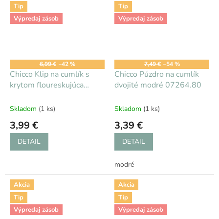
Tip
Tip
Výpredaj zásob
Výpredaj zásob
6,99 €
–42 %
7,49 €
–54 %
Chicco Klip na cumlík s
Chicco Púzdro na cumlík
krytom floureskujúca
dvojité modré 07264.80
07263.00
Skladom
(1 ks)
Skladom
(1 ks)
3,99 €
3,39 €
DETAIL
DETAIL
modré
Akcia
Akcia
Tip
Tip
Výpredaj zásob
Výpredaj zásob