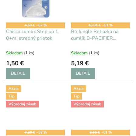
4,59 €
–67 %
10,81 €
–51 %
Chicco cumlík Step up 1,
Bo Jungle Retiazka na
0+m, stredný prietok
cumlík B-PACIFIER
WOOD Blue
Skladom
(1 ks)
Skladom
(1 ks)
1,50 €
5,19 €
DETAIL
DETAIL
Akcia
Akcia
Tip
Tip
Výpredaj zásob
Výpredaj zásob
7,20 €
–58 %
2,55 €
–61 %