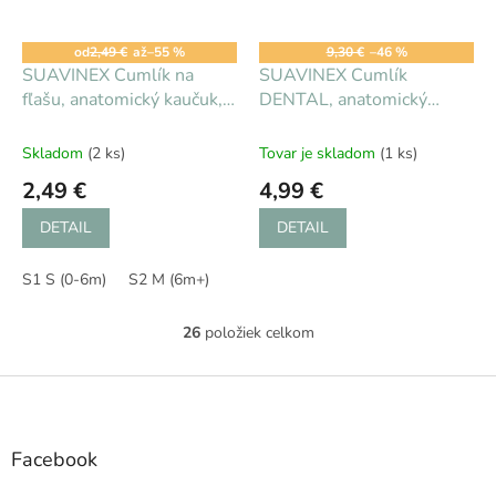
od
2,49 €
až
–55 %
9,30 €
–46 %
SUAVINEX Cumlík na
SUAVINEX Cumlík
fľašu, anatomický kaučuk,
DENTAL, anatomický
2 ks v balení
silikón, +6m +klip
Skladom
(2 ks)
Tovar je skladom
(1 ks)
2,49 €
4,99 €
DETAIL
DETAIL
S1 S (0-6m)
S2 M (6m+)
26
položiek celkom
O
v
l
Z
á
á
d
p
a
ä
Facebook
c
t
i