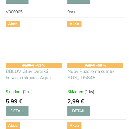
V000905
0m+
Akcia
Akcia
15,99 €
–62 %
7,29 €
–58 %
BBLÜV Glüv Detská
Nuby Púzdro na cumlík
kusacia rukavica Aqua
AGS_ID5848
Skladom
(1 ks)
Skladom
(1 ks)
5,99 €
2,99 €
DETAIL
DETAIL
Akcia
Akcia