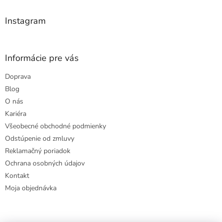
i
e
e
p
Instagram
r
v
k
y
Informácie pre vás
v
ý
Doprava
p
Blog
i
s
O nás
u
Kariéra
Všeobecné obchodné podmienky
Odstúpenie od zmluvy
Reklamačný poriadok
Ochrana osobných údajov
Kontakt
Moja objednávka