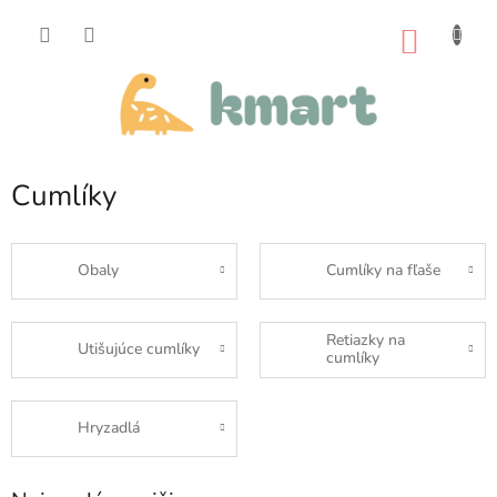
Prejsť
na
NÁKU
obsah
KOŠÍK
Cumlíky
Obaly
Cumlíky na fľaše
Retiazky na
Utišujúce cumlíky
cumlíky
Hryzadlá