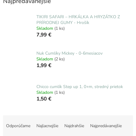
Najpredávanejšie
TIKIRI SAFARI – HRKÁLKA A HRYZÁTKO Z
PRÍRODNEJ GUMY - Hrošík
Skladom
(1 ks)
7,99 €
Nuk Cumlíky Mickey - 0-6mesiacov
Skladom
(2 ks)
1,99 €
Chicco cumlík Step up 1, 0+m, stredný prietok
Skladom
(1 ks)
1,50 €
R
a
Odporúčame
Najlacnejšie
Najdrahšie
Najpredávanejšie
d