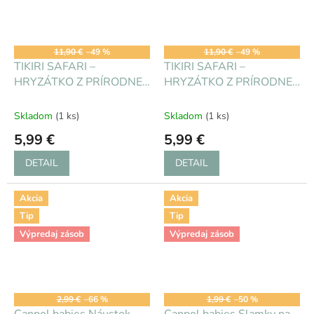
11,90 €
–49 %
11,90 €
–49 %
TIKIRI SAFARI –
TIKIRI SAFARI –
HRYZÁTKO Z PRÍRODNEJ
HRYZÁTKO Z PRÍRODNEJ
GUMY - Žirafka
GUMY - Hrošík
Skladom
(1 ks)
Skladom
(1 ks)
5,99 €
5,99 €
DETAIL
DETAIL
Akcia
Akcia
Tip
Tip
Výpredaj zásob
Výpredaj zásob
2,99 €
–66 %
1,99 €
–50 %