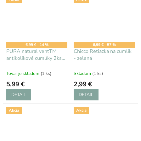
6,99 €
–14 %
6,99 €
–57 %
PURA natural ventTM
Chicco Retiazka na cumlík
antikolikové cumlíky 2ks
- zelená
stredný prietok
Tovar je skladom
(1 ks)
Skladom
(1 ks)
5,99 €
2,99 €
DETAIL
DETAIL
Akcia
Akcia