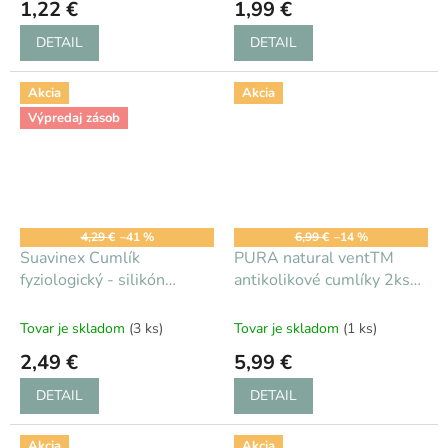
1,22 €
1,99 €
DETAIL
DETAIL
Akcia
Akcia
Výpredaj zásob
4,29 €
–41 %
6,99 €
–14 %
Suavinex Cumlík
PURA natural ventTM
fyziologický - silikón
antikolikové cumlíky 2ks
chlapec 0+
pomalý prietok
Tovar je skladom
(3 ks)
Tovar je skladom
(1 ks)
2,49 €
5,99 €
DETAIL
DETAIL
Akcia
Akcia