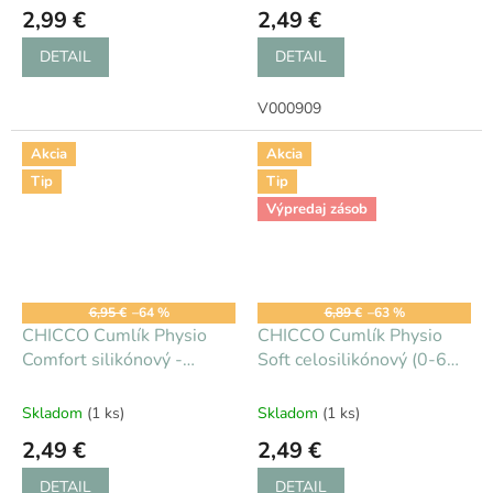
2,99 €
2,49 €
DETAIL
DETAIL
V000909
Akcia
Akcia
Tip
Tip
Výpredaj zásob
6,95 €
–64 %
6,89 €
–63 %
CHICCO Cumlík Physio
CHICCO Cumlík Physio
Comfort silikónový -
Soft celosilikónový (0-6
chlapec 2 ks, 0-6 m
m)
Skladom
(1 ks)
Skladom
(1 ks)
2,49 €
2,49 €
DETAIL
DETAIL