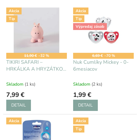
V
Akcia
Akcia
ý
Tip
Tip
p
i
Výpredaj zásob
s
p
r
o
11,90 €
–32 %
6,69 €
–70 %
d
TIKIRI SAFARI –
Nuk Cumlíky Mickey - 0-
u
HRKÁLKA A HRYZÁTKO Z
6mesiacov
k
PRÍRODNEJ GUMY -
t
Hrošík
Skladom
(1 ks)
Skladom
(2 ks)
o
7,99 €
1,99 €
v
DETAIL
DETAIL
Akcia
Akcia
Tip