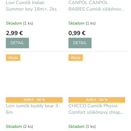
Lovi Cumlík Indian
CANPOL CANPOL
Summer boy 18m+, 2ks
BABIES Cumlík silikónový
symetrický 6-18m
Newborn Baby - modrá
Skladom
(1 ks)
Skladom
(1 ks)
2,99 €
0,99 €
DETAIL
DETAIL
Akcia
Akcia
8,90 €
–66 %
6,95 €
–64 %
Lovi cumlík buddy bear 3-
CHICCO Cumlík Physio
6m
Comfort silikónový chlapec
- bodky/mýval 2 ks, 0-6 m
Skladom
(2 ks)
Skladom
(1 ks)