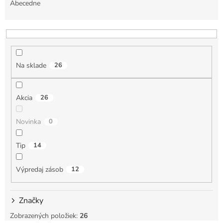
e
Abecedne
n
i
e
p
r
Na sklade
26
o
d
u
Akcia
26
k
t
Novinka
0
o
v
Tip
14
Výpredaj zásob
12
Značky
Zobrazených položiek:
26