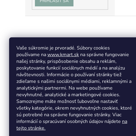
PRIHLÁSIŤ SA
Z
á
p
ä
t
Vaše súkromie je prvoradé. Súbory cookies
Facebook
Insta
i
používame na
www.kmart.sk
na správne fungovanie
e
našej stránky, prispôsobenie obsahu a reklám,
poskytovanie funkcií sociálnych médií a na analýzu
návštevnosti. Informácie o používaní stránky tiež
zdieľame s našimi sociálnymi médiami, reklamnými a
analytickými partnermi. Na webe používame
nevyhnutné, analytické a marketingové cookies.
Samozrejme máte možnosť ľubovoľne nastaviť
všetky kategórie, okrem nevyhnutných cookies, ktoré
sú potrebné na správne fungovanie stránky. Viac
informácií o spracúvaní osobných údajov nájdete
na
tejto stránke.