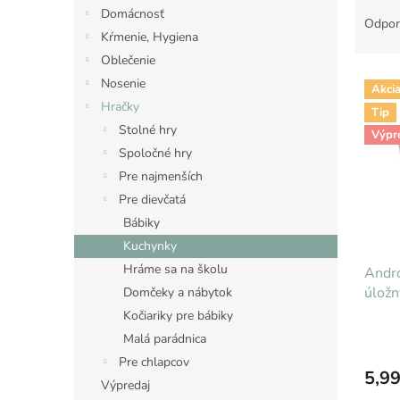
R
Domácnosť
a
Odpor
Kŕmenie, Hygiena
d
e
Oblečenie
V
n
Nosenie
Akci
ý
i
Hračky
Tip
p
e
Stolné hry
i
Výpr
p
Spoločné hry
s
r
p
o
Pre najmenších
r
d
Pre dievčatá
o
u
Bábiky
d
k
Kuchynky
u
t
Hráme sa na školu
Andro
k
o
úlož
t
Domčeky a nábytok
v
o
Kočiariky pre bábiky
v
Malá parádnica
Pre chlapcov
5,99
Výpredaj