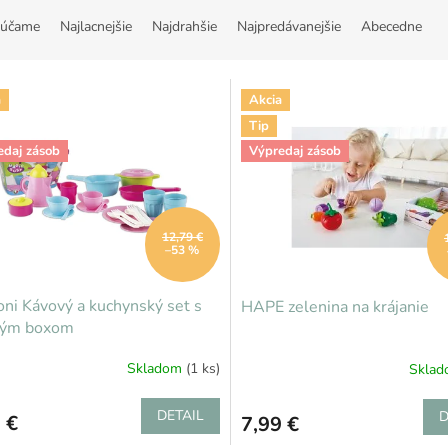
účame
Najlacnejšie
Najdrahšie
Najpredávanejšie
Abecedne
a
Akcia
Tip
edaj zásob
Výpredaj zásob
12,79 €
–53 %
ni Kávový a kuchynský set s
HAPE zelenina na krájanie
ným boxom
Skladom
(1 ks)
Skla
DETAIL
D
 €
7,99 €