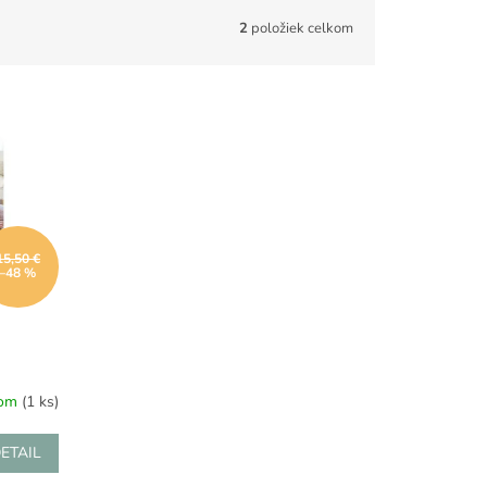
2
položiek celkom
15,50 €
–48 %
dom
(1 ks)
ETAIL