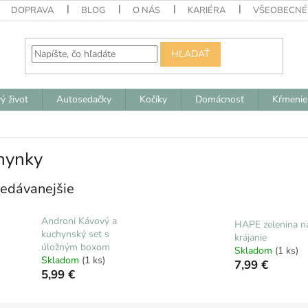
DOPRAVA
BLOG
O NÁS
KARIÉRA
VŠEOBECNÉ
HĽADAŤ
ý život
Autosedačky
Kočíky
Domácnosť
Kŕmenie
hynky
edávanejšie
Androni Kávový a
HAPE zelenina n
kuchynský set s
krájanie
úložným boxom
Skladom
(1 ks)
Skladom
(1 ks)
7,99 €
5,99 €