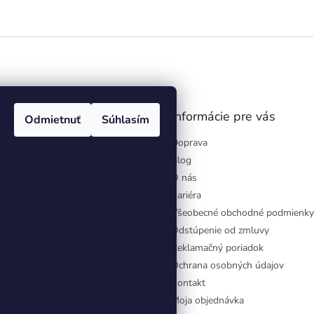
gram
Informácie pre vás
Odmietnuť
Súhlasím
Doprava
Blog
O nás
Kariéra
Všeobecné obchodné podmienky
Odstúpenie od zmluvy
Reklamačný poriadok
Ochrana osobných údajov
Kontakt
Moja objednávka