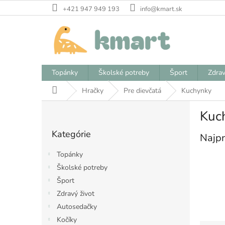
Prejsť
+421 947 949 193
info@kmart.sk
na
obsah
Topánky
Školské potreby
Šport
Zdrav
Domov
Hračky
Pre dievčatá
Kuchynky
B
Kuc
o
Preskočiť
č
Kategórie
kategórie
Najpr
n
ý
Topánky
p
Školské potreby
a
Šport
n
e
Zdravý život
l
Autosedačky
Kočíky