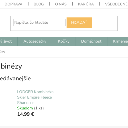
DOPRAVA
BLOG
O NÁS
KARIÉRA
VŠEOBECNÉ
HĽADAŤ
ý život
Autosedačky
Kočíky
Domácnosť
Kŕmenie
ézy
binézy
edávanejšie
LODGER Kombinéza
Skier Empire Fleece
Sharkskin
Skladom
(1 ks)
14,99 €