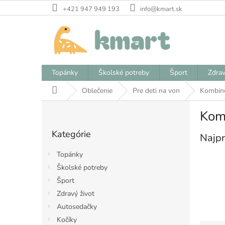
Prejsť
+421 947 949 193
info@kmart.sk
na
obsah
Topánky
Školské potreby
Šport
Zdrav
Domov
Oblečenie
Pre deti na von
Kombin
B
Kom
o
Preskočiť
č
Kategórie
kategórie
Najpr
n
ý
Topánky
p
Školské potreby
a
Šport
n
e
Zdravý život
l
Autosedačky
Kočíky