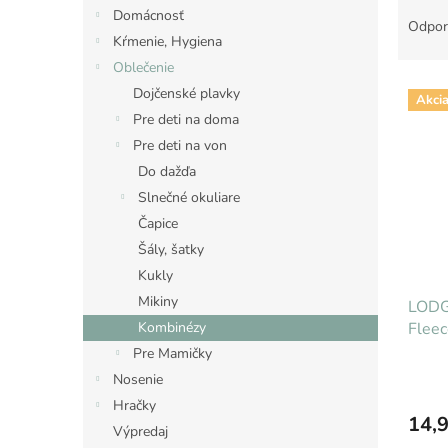
R
Domácnosť
a
Odpor
Kŕmenie, Hygiena
d
e
Oblečenie
V
n
Dojčenské plavky
Akci
ý
i
Pre deti na doma
p
e
Pre deti na von
i
p
Do dažďa
s
r
p
o
Slnečné okuliare
r
d
Čapice
o
u
Šály, šatky
d
k
Kukly
u
t
Mikiny
k
LODG
o
t
Fleec
Kombinézy
v
o
Pre Mamičky
v
Nosenie
Hračky
14,9
Výpredaj