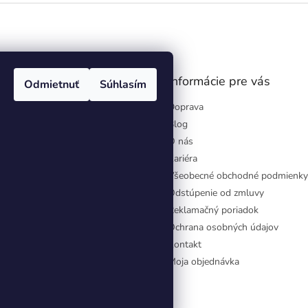
gram
Informácie pre vás
Odmietnuť
Súhlasím
Doprava
Blog
O nás
Kariéra
Všeobecné obchodné podmienky
Odstúpenie od zmluvy
Reklamačný poriadok
Ochrana osobných údajov
Kontakt
Moja objednávka