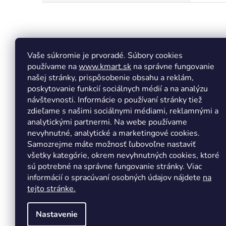
Z
á
p
ä
t
Vaše súkromie je prvoradé. Súbory cookies
Facebook
Insta
i
používame na
www.kmart.sk
na správne fungovanie
e
našej stránky, prispôsobenie obsahu a reklám,
poskytovanie funkcií sociálnych médií a na analýzu
návštevnosti. Informácie o používaní stránky tiež
zdieľame s našimi sociálnymi médiami, reklamnými a
analytickými partnermi. Na webe používame
nevyhnutné, analytické a marketingové cookies.
Samozrejme máte možnosť ľubovoľne nastaviť
všetky kategórie, okrem nevyhnutných cookies, ktoré
sú potrebné na správne fungovanie stránky. Viac
informácií o spracúvaní osobných údajov nájdete
na
tejto stránke.
Nastavenie