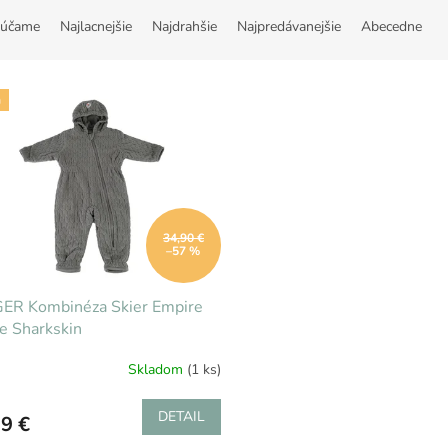
účame
Najlacnejšie
Najdrahšie
Najpredávanejšie
Abecedne
a
34,90 €
–57 %
ER Kombinéza Skier Empire
e Sharkskin
Skladom
(1 ks)
DETAIL
9 €