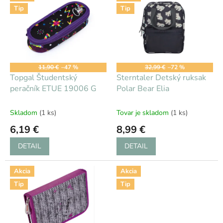
ý
Tip
Tip
p
i
s
p
r
o
11,90 €
–47 %
32,99 €
–72 %
d
Topgal Študentský
Sterntaler Detský ruksak
u
peračník ETUE 19006 G
Polar Bear Elia
k
t
Skladom
(1 ks)
Tovar je skladom
(1 ks)
o
6,19 €
8,99 €
v
DETAIL
DETAIL
Akcia
Akcia
Tip
Tip