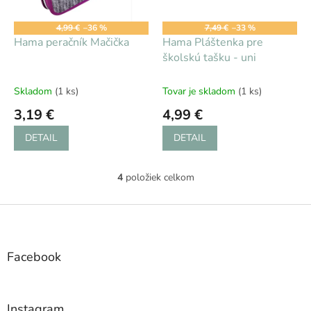
4,99 €
–36 %
7,49 €
–33 %
Hama peračník Mačička
Hama Pláštenka pre
školskú tašku - uni
Skladom
(1 ks)
Tovar je skladom
(1 ks)
3,19 €
4,99 €
DETAIL
DETAIL
4
položiek celkom
O
v
l
Z
á
á
d
p
a
ä
Facebook
c
t
i
i
e
e
p
Instagram