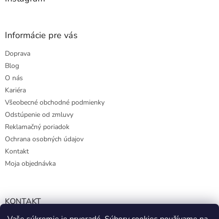
r
v
k
y
Informácie pre vás
v
ý
Doprava
p
Blog
i
s
O nás
u
Kariéra
Všeobecné obchodné podmienky
Odstúpenie od zmluvy
Reklamačný poriadok
Ochrana osobných údajov
Kontakt
Moja objednávka
KONTAKT