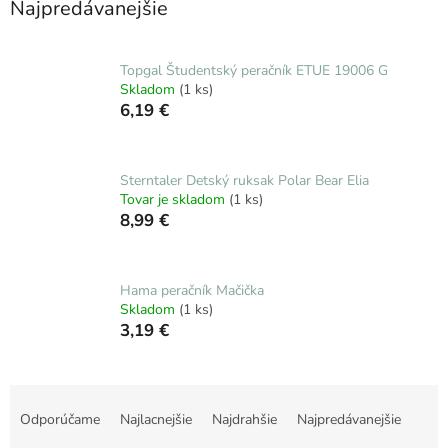
Najpredávanejšie
Topgal Študentský peračník ETUE 19006 G
Skladom
(1 ks)
6,19 €
Sterntaler Detský ruksak Polar Bear Elia
Tovar je skladom
(1 ks)
8,99 €
Hama peračník Mačička
Skladom
(1 ks)
3,19 €
R
a
Odporúčame
Najlacnejšie
Najdrahšie
Najpredávanejšie
d