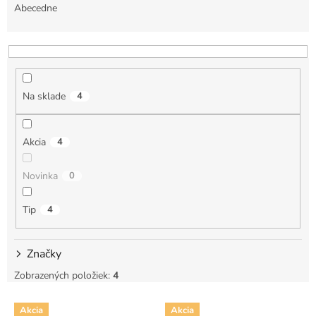
e
Abecedne
n
i
e
p
r
Na sklade
4
o
d
u
Akcia
4
k
t
Novinka
0
o
v
Tip
4
Značky
Zobrazených položiek:
4
V
Akcia
Akcia