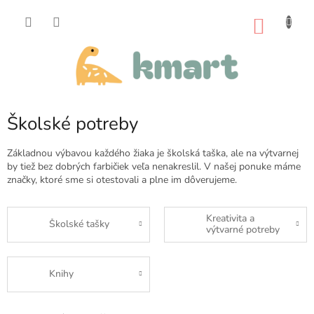
Prejsť
na
NÁKU
obsah
KOŠÍK
Školské potreby
Základnou výbavou každého žiaka je školská taška, ale na výtvarnej
by tiež bez dobrých farbičiek veľa nenakreslil. V našej ponuke máme
značky, ktoré sme si otestovali a plne im dôverujeme.
Kreativita a
Školské tašky
výtvarné potreby
Knihy