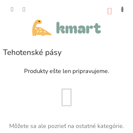
Prejsť
na
NÁKU
obsah
KOŠÍK
Tehotenské pásy
Produkty ešte len pripravujeme.
Môžete sa ale pozrieť na ostatné kategórie.