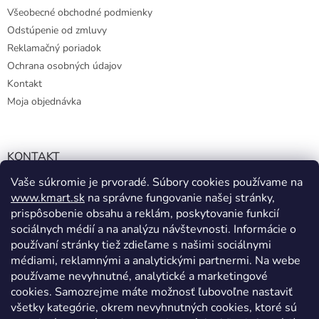
Všeobecné obchodné podmienky
Odstúpenie od zmluvy
Reklamačný poriadok
Ochrana osobných údajov
Kontakt
Moja objednávka
KONTAKT
Vaše súkromie je prvoradé. Súbory cookies používame na
info@kmart.sk
www.kmart.sk
na správne fungovanie našej stránky,
+421 947 979 193
prispôsobenie obsahu a reklám, poskytovanie funkcií
+421 947 979 193
sociálnych médií a na analýzu návštevnosti. Informácie o
používaní stránky tiež zdieľame s našimi sociálnymi
facebook.com/Kolieramarket
médiami, reklamnými a analytickými partnermi. Na webe
používame nevyhnutné, analytické a marketingové
cookies. Samozrejme máte možnosť ľubovoľne nastaviť
všetky kategórie, okrem nevyhnutných cookies, ktoré sú