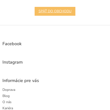
SPÄŤ DO OBCHODU
Z
á
p
ä
Facebook
t
i
e
Instagram
Informácie pre vás
Doprava
Blog
O nás
Kariéra