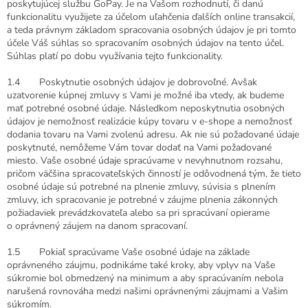
poskytujúcej službu GoPay. Je na Vašom rozhodnutí, či danú
funkcionalitu využijete za účelom uľahčenia ďalších online transakcií,
a teda právnym základom spracovania osobných údajov je pri tomto
účele Váš súhlas so spracovaním osobných údajov na tento účel.
Súhlas platí po dobu využívania tejto funkcionality.
1.4 Poskytnutie osobných údajov je dobrovoľné. Avšak
uzatvorenie kúpnej zmluvy s Vami je možné iba vtedy, ak budeme
mať potrebné osobné údaje. Následkom neposkytnutia osobných
údajov je nemožnosť realizácie kúpy tovaru v e-shope a nemožnosť
dodania tovaru na Vami zvolenú adresu. Ak nie sú požadované údaje
poskytnuté, nemôžeme Vám tovar dodať na Vami požadované
miesto. Vaše osobné údaje spracúvame v nevyhnutnom rozsahu,
pričom väčšina spracovateľských činností je odôvodnená tým, že tieto
osobné údaje sú potrebné na plnenie zmluvy, súvisia s plnením
zmluvy, ich spracovanie je potrebné v záujme plnenia zákonných
požiadaviek prevádzkovateľa alebo sa pri spracúvaní opierame
o oprávnený záujem na danom spracovaní.
1.5 Pokiaľ spracúvame Vaše osobné údaje na základe
oprávneného záujmu, podnikáme také kroky, aby vplyv na Vaše
súkromie bol obmedzený na minimum a aby spracúvaním nebola
narušená rovnováha medzi našimi oprávnenými záujmami a Vašim
súkromím.