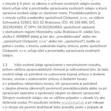
v zmysle § 5 písm. o) zákona
o ochrane osobných údajov
osoba,
ktorá určuje účel a prostriedky spracúvania osobných údajov a ktorá
spracúva osobné údaje vo vlastnom mene. Prevádzkovateľom je
v zmysle vyššie uvedeného spoločnosť Clickpoint, s.r.o., so sídlom
Súhvezdná 3255/2, 821 02 Bratislava, IČO: 45 245 690, DIČ:
2022924563, IČ DPH: SK2022924563, spoločnosť zapísaná
v obchodnom registri Mestského súdu Bratislava III, oddiel Sro,
vložka č. 60989/B (ďalej aj len ako „
prevádzkovateľ
“ alebo len
„
spoločnosť Clickpoint, s.r.o.
“ alebo len „
spoločnosť
“), keďže sa
jedná o osobu, s ktorou uzatvárate kúpnu zmluvu, preto spoločnosť
Clickpoint, s.r.o. určuje účel a prostriedky spracúvania osobných
údajov.
1.3 Vaše osobné údaje spracúvame v nevyhnutnom rozsahu,
pričom väčšina spracovateľských činností je odôvodnená tým, že tieto
osobné údaje sú potrebné na uzatvorenie kúpnej zmluvy a dodanie
tovaru, súvisia s uzatvorením zmluvy a dodaním tovaru
a s prípadnou reklamáciou tovaru, ich spracovanie je potrebné
v záujme plnenia zákonných povinností prevádzkovateľa alebo sa pri
spracúvaní opierame o oprávnený záujem na danom spracovaní.
Zdrojom osobných údajov ste vo väčšine prípadov v zásade Vy ako
dotknutá osoba. Pri používaní stránky
www.kmart.sk
a pri nákupe
v e-shope ste povinní dodržiavať tieto pravidlá, preto v prípade ak