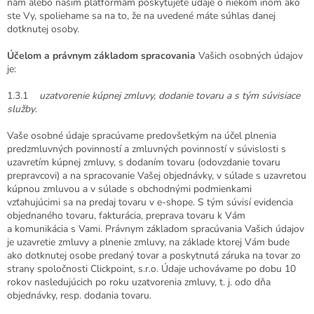
nám alebo našim platformám poskytujete údaje o niekom inom ako
ste Vy, spoliehame sa na to, že na uvedené máte súhlas danej
dotknutej osoby.
Účelom a právnym základom spracovania
Vašich osobných údajov
je:
1.3.1
uzatvorenie kúpnej zmluvy, dodanie tovaru a s tým súvisiace
služby
.
Vaše osobné údaje spracúvame predovšetkým na účel plnenia
predzmluvných povinností a zmluvných povinností v súvislosti s
uzavretím kúpnej zmluvy, s dodaním tovaru (odovzdanie tovaru
prepravcovi) a na spracovanie Vašej objednávky, v súlade s uzavretou
kúpnou zmluvou a v súlade s obchodnými podmienkami
vzťahujúcimi sa na predaj tovaru v e-shope. S tým súvisí evidencia
objednaného tovaru, fakturácia, preprava tovaru k Vám
a komunikácia s Vami. Právnym základom spracúvania Vašich údajov
je uzavretie zmluvy a plnenie zmluvy, na základe ktorej Vám bude
ako dotknutej osobe predaný tovar a poskytnutá záruka na tovar zo
strany spoločnosti Clickpoint, s.r.o. Údaje uchovávame po dobu 10
rokov nasledujúcich po roku uzatvorenia zmluvy, t. j. odo dňa
objednávky, resp. dodania tovaru.