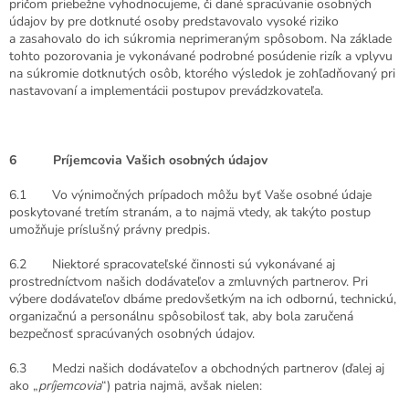
pričom priebežne vyhodnocujeme, či dané spracúvanie osobných
údajov by pre dotknuté osoby predstavovalo vysoké riziko
a zasahovalo do ich súkromia neprimeraným spôsobom. Na základe
tohto pozorovania je vykonávané podrobné posúdenie rizík a vplyvu
na súkromie dotknutých osôb, ktorého výsledok je zohľadňovaný pri
nastavovaní a implementácii postupov prevádzkovateľa.
6 Príjemcovia Vašich osobných údajov
6.1 Vo výnimočných prípadoch môžu byť Vaše osobné údaje
poskytované tretím stranám, a to najmä vtedy, ak takýto postup
umožňuje príslušný právny predpis.
6.2 Niektoré spracovateľské činnosti sú vykonávané aj
prostredníctvom našich dodávateľov a zmluvných partnerov. Pri
výbere dodávateľov dbáme predovšetkým na ich odbornú, technickú,
organizačnú a personálnu spôsobilosť tak, aby bola zaručená
bezpečnosť spracúvaných osobných údajov.
6.3 Medzi našich dodávateľov a obchodných partnerov (ďalej aj
ako „
príjemcovia
“) patria najmä, avšak nielen: