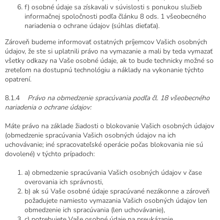
f) osobné údaje sa získavali v súvislosti s ponukou služieb
informačnej spoločnosti podľa článku 8 ods. 1 všeobecného
nariadenia o ochrane údajov (súhlas dieťaťa).
Zároveň budeme informovať ostatných príjemcov Vašich osobných
údajov, že ste si uplatnili právo na vymazanie a mali by teda vymazať
všetky odkazy na Vaše osobné údaje, ak to bude technicky možné so
zreteľom na dostupnú technológiu a náklady na vykonanie týchto
opatrení.
8.1.4
Právo na obmedzenie spracúvania podľa čl. 18 všeobecného
nariadenia o ochrane údajov:
Máte právo na základe žiadosti o blokovanie Vašich osobných údajov
(obmedzenie spracúvania Vašich osobných údajov na ich
uchovávanie; iné spracovateľské operácie počas blokovania nie sú
dovolené) v týchto prípadoch:
a) obmedzenie spracúvania Vašich osobných údajov v čase
overovania ich správnosti,
b) ak sú Vaše osobné údaje spracúvané nezákonne a zároveň
požadujete namiesto vymazania Vašich osobných údajov len
obmedzenie ich spracúvania (len uchovávanie),
c) potrebujete Vaše osobné údaje na preukázanie,