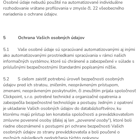
Osobné údaje nebudú použité na automatizované individuálne
rozhodovanie vrátane profilovania v zmysle čl. 22 všeobecného
nariadenia o ochrane údajov.
5 Ochrana Vašich osobných údajov
5.1 Vaše osobné údaje sú spracúvané automatizovanými aj inými
ako automatizovanými prostriedkami spracúvania v rámci našich
informačných systémov, ktoré sú chránené a zabezpečené v súlade s
príslušnými bezpečnostnými štandardmi popísanými nižšie.
5.2 S cieľom zaistiť potrebnú úroveň bezpečnosti osobných
údajov pred ich stratou, zničením, neoprávneným prístupom,
zmenami, neoprávneným poskytnutím, či zneužitím prijala spoločnosť
Clickpoint, s.r.o. potrebné technické a organizačné opatrenia a
zabezpečila bezpečnostné technológie a postupy. Jedným z opatrení
je ukladanie Vašich osobných údajov do databáz/softvérov, ku
ktorému majú prístup len konatelia spoločnosti a prevádzkovateľom
zmluvne poverené osoby (ďalej aj len „
poverené osoby
“), ktoré boli
riadne oboznámené s postupmi pri ochrane bezpečnosti Vašich
osobných údajov zo strany prevádzkovateľa a boli poučené o
možných následkoch nedodržania týchto pokynov.