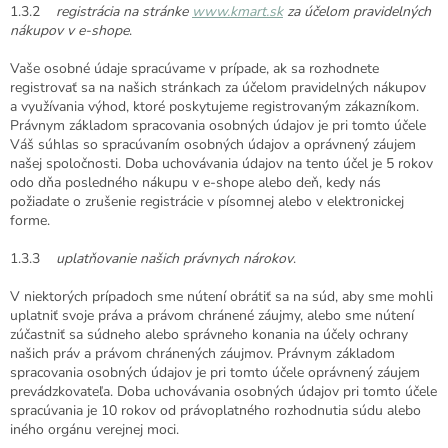
1.3.2
registrácia na stránke
www.kmart.sk
za účelom pravidelných
nákupov v e-shope
.
Vaše osobné údaje spracúvame v prípade, ak sa rozhodnete
registrovať sa na našich stránkach za účelom pravidelných nákupov
a využívania výhod, ktoré poskytujeme registrovaným zákazníkom.
Právnym základom spracovania osobných údajov je pri tomto účele
Váš súhlas so spracúvaním osobných údajov a oprávnený záujem
našej spoločnosti. Doba uchovávania údajov na tento účel je 5 rokov
odo dňa posledného nákupu v e-shope alebo deň, kedy nás
požiadate o zrušenie registrácie v písomnej alebo v elektronickej
forme.
1.3.3
uplatňovanie našich právnych nárokov
.
V niektorých prípadoch sme nútení obrátiť sa na súd, aby sme mohli
uplatniť svoje práva a právom chránené záujmy, alebo sme nútení
zúčastniť sa súdneho alebo správneho konania na účely ochrany
našich práv a právom chránených záujmov. Právnym základom
spracovania osobných údajov je pri tomto účele oprávnený záujem
prevádzkovateľa. Doba uchovávania osobných údajov pri tomto účele
spracúvania je 10 rokov od právoplatného rozhodnutia súdu alebo
iného orgánu verejnej moci.