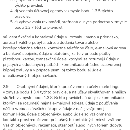
týchto pravidiel,
d) vedenia účtovnej agendy v zmysle bodu 1.3.5 týchto
pravidiel,
e) vybavovania reklamácií, sťažností a iných podnetov v zmysle
bodu 1.3.7 týchto pravidiel,
sú identifikačné a kontaktné údaje v rozsahu: meno a priezvisko,
adresa trvalého pobytu, adresa dodania tovaru alebo
korešpondenčná adresa, kontaktné telefónne číslo, e-mailová adresa
a bankové spojenie, údaje o platobnej karte v prípade platby
platobnou kartou, transakčné údaje, ktorými sa rozumejú údaje o
prijatých a odoslaných platbách, komunikácia ohľadne uzatvorenej
kúpnej zmluvy a v prípade písm. b) tohto bodu aj údaje
o realizovaných objednávkach.
2.9 Osobnými údajmi, ktoré spracúvame na účely marketingu
v zmysle bodu 1.3.4 týchto pravidiel a na účely skvalitňovania našich
služieb v zmysle bodu 1.3.8 týchto pravidiel sú údaje z komunikácie,
ktorými sa rozumejú najmä e-mailová adresa, údaje z používania
nášho webu a z Vašich nákupov, údaje z našej vzájomnej
komunikácie, údaje z objednávky, alebo údaje zo vzájomného
kontaktu prostredníctvom príslušných kontaktných miest, vrátane
Vašich objednávok, reklamácií, sťažností alebo iných foriem dopytu.