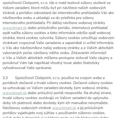
spoločnosti
Clickpoint, s.r.o
. Ide o malé textové súbory uložené vo
Vašom zariadení, ktoré môžu byť pri návšteve našich webových
stránok a portálov odosielané do internetového prehliadača Vás ako
návštevníka webu a ukladajú sa do priečinka pre súbory
internetového prehliadača. Pri ďalšej návšteve webovej stránky
www.kmart.sk
alebo príslušného portálu,
internetový prehliadač
opäť načíta súbory cookies a tieto informácie odošle späť webovej
stránke, ktorá cookies vytvorila. Súbory cookies umožňujú webovým
stránkam rozpoznať Vaše zariadenie a zapamätať si určité informácie
o Vás ako návštevníkovi našej webovej stránky a o Vašich aktivitách
vykonaných počas návštevy nášho webu. Získavaním informácií
o Vás a Vašich aktivitách môžeme postupne zisťovať Vaše záujmy a
ponúknuť Vám tak napríklad vhodný tovar alebo štatisticky
vyhodnocovať Vaše správanie.
3.3 Spoločnosť Clickpoint, s.r.o. používa na svojom webe a
portáloch dočasné a trvalé súbory cookies. Dočasné súbory cookies
sa uchovávajú vo Vašom zariadení dovtedy, kým webovú stránku
www.kmart.sk
alebo príslušný portál neopustíte. Na druhej strane,
trvalé súbory cookies zostávajú vo Vašom zariadení do uplynutia
doby ich platnosti alebo dovtedy, kým ich manuálne nevymažete.
Návštevou webových stránok
www.kmart.sk
a jej príslušných
portálov vyjadrujete svoj súhlas s používaním súborov cookies,
avšak máte k dispozícii aj ovládacie prvky na ich blokovanie alebo