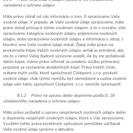
nariadenia o ochrane údajov:
Máte právo získať od nás informáciu o tom, či spracúvame Vaše
osobné údaje. V prípade, ak Vaše osobné údaje spracúvame, máte
právo získať prístup k týmto osobným údajom, a to v rozsahu: účel
spracúvania, kategória osobných údajov, príjemcovia osobných
údajov, doba spracúvania osobných údajov a informácia o zdroji, z
ktorého sme Vaše osobné údaje získali. Ďalej máte právo na
poskytnutie kópie Vašich osobných údajov, avšak je potrebné, aby
ste to v rámci Vašej žiadosti výslovne uviedli. Ak by ste požadovali
ďalšie kópie, máme právo účtovať za uvedenú službu primeraný
poplatok za vystavenie dodatočných kópií. Práva tretích strán,
vrátane iných osôb, ktoré spoločnosti Clickpoint, s.r.o. poskytli
osobné údaje, však týmto nemôžu byť obmedzené a cudzie osobné
údaje vám takto spoločnosť Clickpoint, s.r.o. nemôže sprístupniť.
8.1.2
Právo na opravu alebo doplnenie podľa čl. 16
všeobecného nariadenia o ochrane údajov:
Máte právo požiadať o opravu nesprávnych osobných údajov alebo
o doplnenie neúplných osobných údajov, ktoré o Vás spracúvame.
Využitím tohto práva korektným spôsobom pomôžete udržiavať
Vaše osobné údaje správne a aktuálne.