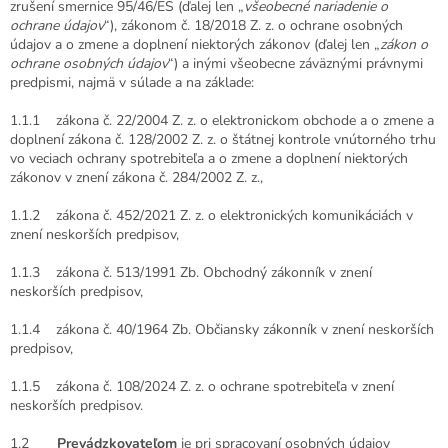
zrušení smernice 95/46/ES (ďalej len „
všeobecné nariadenie o
ochrane údajov
“), zákonom č. 18/2018 Z. z. o ochrane osobných
údajov a o zmene a doplnení niektorých zákonov (ďalej len „
zákon o
ochrane osobných údajov
“) a inými všeobecne záväznými právnymi
predpismi, najmä v súlade a na základe:
1.1.1 zákona č. 22/2004 Z. z. o elektronickom obchode a o zmene a
doplnení zákona č. 128/2002 Z. z. o štátnej kontrole vnútorného trhu
vo veciach ochrany spotrebiteľa a o zmene a doplnení niektorých
zákonov v znení zákona č. 284/2002 Z. z.,
1.1.2 zákona č. 452/2021 Z. z. o elektronických komunikáciách v
znení neskorších predpisov,
1.1.3 zákona č. 513/1991 Zb. Obchodný zákonník v znení
neskorších predpisov,
1.1.4 zákona č. 40/1964 Zb. Občiansky zákonník v znení neskorších
predpisov,
1.1.5 zákona č. 108/2024 Z. z. o ochrane spotrebiteľa v znení
neskorších predpisov.
1.2
Prevádzkovateľom
je pri spracovaní osobných údajov