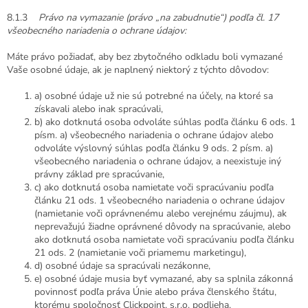
8.1.3
Právo na vymazanie (právo „na zabudnutie“) podľa čl. 17
všeobecného nariadenia o ochrane údajov:
Máte právo požiadať, aby bez zbytočného odkladu boli vymazané
Vaše osobné údaje, ak je naplnený niektorý z týchto dôvodov:
a) osobné údaje už nie sú potrebné na účely, na ktoré sa
získavali alebo inak spracúvali,
b) ako dotknutá osoba odvoláte súhlas podľa článku 6 ods. 1
písm. a) všeobecného nariadenia o ochrane údajov alebo
odvoláte výslovný súhlas podľa článku 9 ods. 2 písm. a)
všeobecného nariadenia o ochrane údajov, a neexistuje iný
právny základ pre spracúvanie,
c) ako dotknutá osoba namietate voči spracúvaniu podľa
článku 21 ods. 1 všeobecného nariadenia o ochrane údajov
(namietanie voči oprávnenému alebo verejnému záujmu), ak
neprevažujú žiadne oprávnené dôvody na spracúvanie, alebo
ako dotknutá osoba namietate voči spracúvaniu podľa článku
21 ods. 2 (namietanie voči priamemu marketingu),
d) osobné údaje sa spracúvali nezákonne,
e) osobné údaje musia byť vymazané, aby sa splnila zákonná
povinnosť podľa práva Únie alebo práva členského štátu,
ktorému spoločnosť Clickpoint, s.r.o. podlieha,