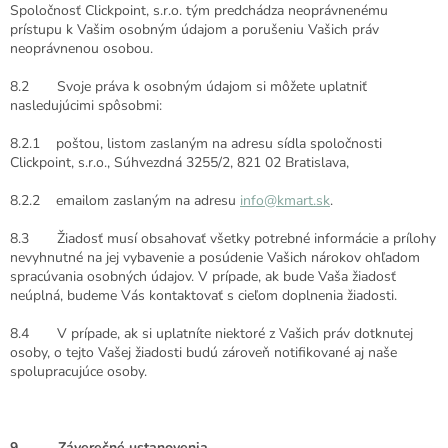
Spoločnosť Clickpoint, s.r.o. tým predchádza neoprávnenému
prístupu k Vašim osobným údajom a porušeniu Vašich práv
neoprávnenou osobou.
8.2 Svoje práva k osobným údajom si môžete uplatniť
nasledujúcimi spôsobmi:
8.2.1 poštou, listom zaslaným na adresu sídla spoločnosti
Clickpoint, s.r.o., Súhvezdná 3255/2, 821 02 Bratislava,
8.2.2 emailom zaslaným na adresu
info@kmart.sk
.
8.3 Žiadosť musí obsahovať všetky potrebné informácie a prílohy
nevyhnutné na jej vybavenie a posúdenie Vašich nárokov ohľadom
spracúvania osobných údajov. V prípade, ak bude Vaša žiadosť
neúplná, budeme Vás kontaktovať s cieľom doplnenia žiadosti.
8.4 V prípade, ak si uplatníte niektoré z Vašich práv dotknutej
osoby, o tejto Vašej žiadosti budú zároveň notifikované aj naše
spolupracujúce osoby.
9 Záverečné ustanovenia