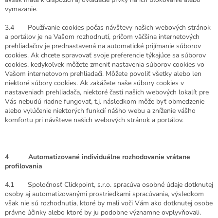
vymazanie.
3.4 Používanie cookies počas návštevy našich webových stránok
a portálov je na Vašom rozhodnutí, pričom väčšina internetových
prehliadačov je prednastavená na automatické prijímanie súborov
cookies. Ak chcete spravovať svoje preferencie týkajúce sa súborov
cookies, kedykoľvek môžete zmeniť nastavenia súborov cookies vo
Vašom internetovom prehliadači. Môžete povoliť všetky alebo len
niektoré súbory cookies. Ak zakážete naše súbory cookies v
nastaveniach prehliadača, niektoré časti našich webových lokalít pre
Vás nebudú riadne fungovať, t.j. následkom môže byť obmedzenie
alebo vylúčenie niektorých funkcií nášho webu a zníženie vášho
komfortu pri návšteve našich webových stránok a portálov.
4 Automatizované individuálne rozhodovanie vrátane
profilovania
4.1 Spoločnosť Clickpoint, s.r.o. spracúva osobné údaje dotknutej
osoby aj automatizovanými prostriedkami spracúvania, výsledkom
však nie sú rozhodnutia, ktoré by mali voči Vám ako dotknutej osobe
právne účinky alebo ktoré by ju podobne významne ovplyvňovali.