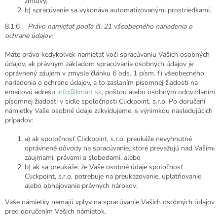
zmluvy,
b) spracúvanie sa vykonáva automatizovanými prostriedkami.
8.1.6
Právo namietať podľa čl. 21 všeobecného nariadenia o
ochrane údajov:
Máte právo kedykoľvek namietať voči spracúvaniu Vašich osobných
údajov, ak právnym základom spracúvania osobných údajov je
oprávnený záujem v zmysle článku 6 ods. 1 písm. f) všeobecného
nariadenia o ochrane údajov, a to zaslaním písomnej žiadosti na
emailovú adresu
info@kmart.sk
, poštou alebo osobným odovzdaním
písomnej žiadosti v sídle spoločnosti Clickpoint, s.r.o. Po doručení
námietky Vaše osobné údaje zlikvidujeme, s výnimkou nasledujúcich
prípadov:
a) ak spoločnosť Clickpoint, s.r.o. preukáže nevyhnutné
oprávnené dôvody na spracúvanie, ktoré prevažujú nad Vašimi
záujmami, právami a slobodami, alebo
b) ak sa preukáže, že Vaše osobné údaje spoločnosť
Clickpoint, s.r.o. potrebuje na preukazovanie, uplatňovanie
alebo obhajovanie právnych nárokov;
Vaše námietky nemajú vplyv na spracúvanie Vašich osobných údajov
pred doručením Vašich námietok.