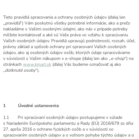
Tieto pravidlá spracovania a ochrany osobných údajov (ďalej len
„
pravidlá
“) Vám poskytnú všetky potrebné informácie, ako a prečo
nakladáme s Vašimi osobnými údajmi, ako nás v prípade potreby
môžete kontaktovať a aké sú Vaše práva vo vzťahu k spracúvaniu
Vašich osobných údajov. Pravidlá upravujú podrobnosti, rozsah, účel,
právny základ a spôsob ochrany pri spracovaní Vašich osobných
údajov, ako aj osobných údajov osôb, ktorých údaje spracovávame
v súvislosti s Vašim nákupom v e-shope (ďalej len ako „
e-shop
“) na
stránkach
www.kmart.sk
(ďalej Vás budeme označovať aj ako
„
dotknuté osoby
“).
1 Úvodné ustanovenia
1.1 Pri spracúvaní osobných údajov postupujeme v súlade
s Nariadením Európskeho parlamentu a Rady (EÚ) 2016/679 zo dňa
27. apríla 2016 o ochrane fyzických osôb a v súvislosti so
spracovaním osobných údajov a o voľnom pohybe týchto údajov a o