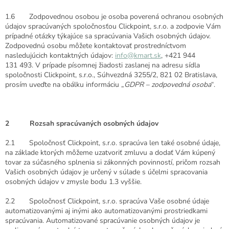
1.6 Zodpovednou osobou je osoba poverená ochranou osobných
údajov spracúvaných spoločnosťou Clickpoint, s.r.o. a zodpovie Vám
prípadné otázky týkajúce sa spracúvania Vašich osobných údajov.
Zodpovednú osobu môžete kontaktovať prostredníctvom
nasledujúcich kontaktných údajov:
info@kmart.sk
, +421 944
131 493. V prípade písomnej žiadosti zaslanej na adresu sídla
spoločnosti Clickpoint, s.r.o., Súhvezdná 3255/2, 821 02 Bratislava,
prosím uveďte na obálku informáciu „
GDPR – zodpovedná osoba
“.
2 Rozsah spracúvaných osobných údajov
2.1 Spoločnosť Clickpoint, s.r.o. spracúva len také osobné údaje,
na základe ktorých môžeme uzatvoriť zmluvu a dodať Vám kúpený
tovar za súčasného splnenia si zákonných povinností, pričom rozsah
Vašich osobných údajov je určený v súlade s účelmi spracovania
osobných údajov v zmysle bodu 1.3 vyššie.
2.2 Spoločnosť Clickpoint, s.r.o. spracúva Vaše osobné údaje
automatizovanými aj inými ako automatizovanými prostriedkami
spracúvania. Automatizované spracúvanie osobných údajov je