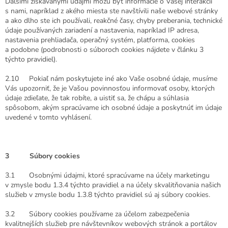
Ďalšími získavanými údajmi môžu byť informácie o Vašej interakcii
s nami, napríklad z akého miesta ste navštívili naše webové stránky
a ako dlho ste ich používali, reakčné časy, chyby preberania, technické
údaje používaných zariadení a nastavenia, napríklad IP adresa,
nastavenia prehliadača, operačný systém, platforma, cookies
a podobne (podrobnosti o súboroch cookies nájdete v článku 3
týchto pravidiel).
2.10 Pokiaľ nám poskytujete iné ako Vaše osobné údaje, musíme
Vás upozorniť, že je Vašou povinnosťou informovať osoby, ktorých
údaje zdieľate, že tak robíte, a uistiť sa, že chápu a súhlasia
spôsobom, akým spracúvame ich osobné údaje a poskytnúť im údaje
uvedené v tomto vyhlásení.
3 Súbory cookies
3.1 Osobnými údajmi, ktoré spracúvame na účely marketingu
v zmysle bodu 1.3.4 týchto pravidiel a na účely skvalitňovania našich
služieb v zmysle bodu 1.3.8 týchto pravidiel sú aj súbory cookies.
3.2 Súbory cookies používame z
a účelom zabezpečenia
kvalitnejších služieb pre návštevníkov webových stránok a portálov