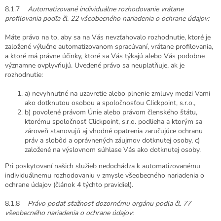
8.1.7
Automatizované individuálne rozhodovanie vrátane
profilovania podľa čl. 22 všeobecného nariadenia o ochrane údajov:
Máte právo na to, aby sa na Vás nevzťahovalo rozhodnutie, ktoré je
založené výlučne automatizovanom spracúvaní, vrátane profilovania,
a ktoré má právne účinky, ktoré sa Vás týkajú alebo Vás podobne
významne ovplyvňujú. Uvedené právo sa neuplatňuje, ak je
rozhodnutie:
a) nevyhnutné na uzavretie alebo plnenie zmluvy medzi Vami
ako dotknutou osobou a spoločnosťou Clickpoint, s.r.o.,
b) povolené právom Únie alebo právom členského štátu,
ktorému spoločnosť Clickpoint, s.r.o. podlieha a ktorým sa
zároveň stanovujú aj vhodné opatrenia zaručujúce ochranu
práv a slobôd a oprávnených záujmov dotknutej osoby, c)
založené na výslovnom súhlase Vás ako dotknutej osoby.
Pri poskytovaní našich služieb nedochádza k automatizovanému
individuálnemu rozhodovaniu v zmysle všeobecného nariadenia o
ochrane údajov (článok 4 týchto pravidiel).
8.1.8
Právo podať sťažnosť dozornému orgánu podľa čl. 77
všeobecného nariadenia o ochrane údajov: