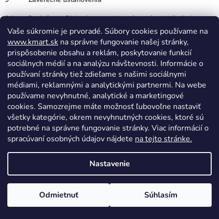
9.1 Spoločnosť Clickpoint, s.r.o. je oprávnená na akúkoľvek
aktualizáciu týchto pravidiel, a to najmä v súvislosti so zmenami
Vaše súkromie je prvoradé. Súbory cookies používame na
v právnych predpisoch týkajúcich sa ochrany Vašich osobných
www.kmart.sk
na správne fungovanie našej stránky,
údajov. Aktuálna verzia bude vždy dostupná na webovej stránke
prispôsobenie obsahu a reklám, poskytovanie funkcií
www.kmart.sk
. V prípade, ak dôjde k podstatnej zmene ochrany
sociálnych médií a na analýzu návštevnosti. Informácie o
osobných údajov, najmä spôsobu spracúvania osobných údajov,
používaní stránky tiež zdieľame s našimi sociálnymi
spoločnosť Clickpoint, s.r.o. si svoju informačnú povinnosť splní tak,
že pred implementáciou zmien viditeľne zverejní upozornenie.
médiami, reklamnými a analytickými partnermi. Na webe
používame nevyhnutné, analytické a marketingové
9.2 Týmto zásadami Vás chceme ubezpečiť, že k osobným
cookies. Samozrejme máte možnosť ľubovoľne nastaviť
údajom pristupujeme s najväčšou starostlivosťou a rešpektom,
všetky kategórie, okrem nevyhnutných cookies, ktoré sú
riadiac sa platnými právnymi predpismi a využívajúc dostupnú mieru
potrebné na správne fungovanie stránky. Viac informácií o
technickej ochrany. V prípade otázok týkajúcich sa ochrany osobných
spracúvaní osobných údajov nájdete
na tejto stránke.
údajov, na ktoré ste nenašli odpoveď v tomto dokumente, napíšte na
e-mailovú adresu
info@kmart.sk
.
Nastavenie
9.3 Tieto pravidlá sú platné a účinné odo dňa 25.05.2018 a boli
aktualizované dňa 08.12.2024.
Z
Odmietnuť
Súhlasím
á
p