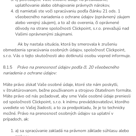
uplatňovanie alebo obhajovanie právnych nárokov,
d) namietali ste voči spracúvaniu podľa článku 21 ods. 1
všeobecného nariadenia o ochrane údajov (oprávnený záujem
alebo verejný záujem), a to až do overenia, či oprávnené
dôvody na strane spoločnosti Clickpoint, s.r.o. prevažujú nad
Vašimi oprávnenými záujmami.
Ak by nastala situácia, ktorá by smerovala k zrušeniu
obmedzenia spracúvania osobných údajov, spoločnosť Clickpoint,
s.r.o. Vás o tejto skutočnosti ako dotknutú osobu vopred informuje.
8.1.5
Právo na prenosnosť údajov podľa čl. 20 všeobecného
nariadenia o ochrane údajov:
Máte právo získať Vaše osobné údaje, ktoré ste nám poskytli,
v štruktúrovanom, bežne používanom a strojovo čitateľnom formáte.
Máte právo od nás požadovať, aby sme Vaše osobné údaje preniesli
od spoločnosti Clickpoint, s.r.o. k inému prevádzkovateľovi, ktorého
uvediete vo Vašej žiadosti, a to za predpokladu, že je to technicky
možné. Právo na prenosnosť osobných údajov sa uplatní v
prípadoch, ak:
a) sa spracúvanie zakladá na právnom základe súhlasu alebo