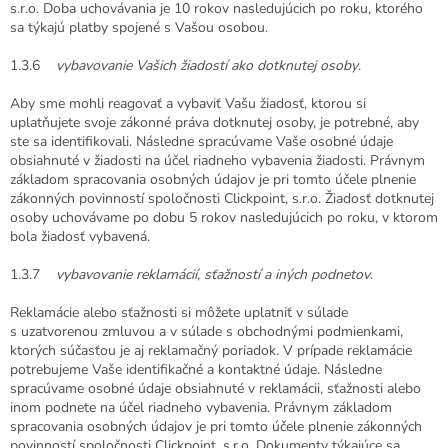
s.r.o. Doba uchovávania je 10 rokov nasledujúcich po roku, ktorého
sa týkajú platby spojené s Vašou osobou.
1.3.6
vybavovanie Vašich žiadostí ako dotknutej osoby
.
Aby sme mohli reagovať a vybaviť Vašu žiadosť, ktorou si
uplatňujete svoje zákonné práva dotknutej osoby, je potrebné, aby
ste sa identifikovali. Následne spracúvame Vaše osobné údaje
obsiahnuté v žiadosti na účel riadneho vybavenia žiadosti. Právnym
základom spracovania osobných údajov je pri tomto účele plnenie
zákonných povinností spoločnosti Clickpoint, s.r.o. Žiadosť dotknutej
osoby uchovávame po dobu 5 rokov nasledujúcich po roku, v ktorom
bola žiadosť vybavená.
1.3.7
vybavovanie reklamácií, sťažností a iných podnetov
.
Reklamácie alebo sťažnosti si môžete uplatniť v súlade
s uzatvorenou zmluvou a v súlade s obchodnými podmienkami,
ktorých súčasťou je aj reklamačný poriadok. V prípade reklamácie
potrebujeme Vaše identifikačné a kontaktné údaje. Následne
spracúvame osobné údaje obsiahnuté v reklamácii, sťažnosti alebo
inom podnete na účel riadneho vybavenia. Právnym základom
spracovania osobných údajov je pri tomto účele plnenie zákonných
povinností spoločnosti Clickpoint, s.r.o. Dokumenty týkajúce sa