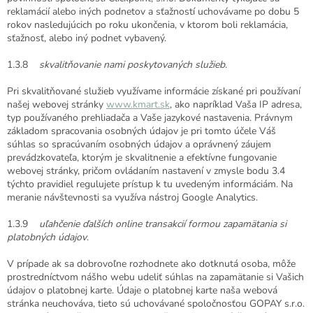
reklamácií alebo iných podnetov a sťažností uchovávame po dobu 5
rokov nasledujúcich po roku ukončenia, v ktorom boli reklamácia,
sťažnosť, alebo iný podnet vybavený.
1.3.8
skvalitňovanie nami poskytovaných služieb.
Pri skvalitňované služieb využívame informácie získané pri používaní
našej webovej stránky
www.kmart.sk
, ako napríklad Vaša IP adresa,
typ používaného prehliadača a Vaše jazykové nastavenia. Právnym
základom spracovania osobných údajov je pri tomto účele Váš
súhlas so spracúvaním osobných údajov a oprávnený záujem
prevádzkovateľa, ktorým je skvalitnenie a efektívne fungovanie
webovej stránky, pričom ovládaním nastavení v zmysle bodu 3.4
týchto pravidiel regulujete prístup k tu uvedeným informáciám. Na
meranie návštevnosti sa využíva nástroj Google Analytics.
1.3.9
uľahčenie ďalších online transakcií formou zapamätania si
platobných údajov
.
V prípade ak sa dobrovoľne rozhodnete ako dotknutá osoba, môže
prostredníctvom nášho webu udeliť súhlas na zapamätanie si Vašich
údajov o platobnej karte. Údaje o platobnej karte naša webová
stránka neuchováva, tieto sú uchovávané spoločnosťou GOPAY s.r.o.