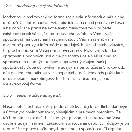
1.3.4
marketing našej spoločnosti
.
Marketing je realizovaný vo forme zasielania informácií o nás alebo
o užitočných informáciách vzťahujúcich sa na nami predávaný tovar
a na ponúkané predajné akcie alebo zľavy tovarov v prípade
existencie predchádzajúceho zmluvného vzťahu s Vami. Naša
spoločnosť má oprávnený záujem osloviť Vás a zasielať vám
obchodné ponuky a informácie o predajných akciách alebo zľavách, a
to prostredníctvom Vašej e-mailovej adresy. Právnym základom
spracovania osobných údajov je pri tomto účele Váš súhlas so
spracúvaním osobných údajov a oprávnený záujem našej
spoločnosti. Doba uchovávania údajov na tento účel je 5 rokov odo
dňa posledného nákupu v e-shope alebo deň, kedy nás požiadate
o nezasielanie marketingových informácií v písomnej alebo
v elektronickej forme.
1.3.5
vedenie účtovnej agendy
.
Naša spoločnosť ako každý podnikateľský subjekt podlieha daňovým
a účtovným povinnostiam vyplývajúcim z právnych predpisov. Za
účelom plnenia si našich zákonných povinností spracúvame Vaše
osobné údaje. Právnym základom spracovania osobných údajov je pri
tomto účele plnenie zákonných povinností spoločnosti Clickpoint,