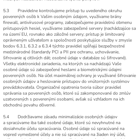
5.3 Pravidelne kontrolujeme prístup tu uvedeného okruhu
poverených osôb k Vašim osobným údajom, využívame brány
firewall, antivírusové programy, zabezpečujeme pravidelnú obmenu
prístupových hesiel, využívame zabezpečené servery (nachádzajúce sa
na území EU, rovnako ako záložné servery; prístup je limitovaný
oprávneným užívateľom a spoločnosti poskytujúce služby v zmysle
bodov 6.3.1, 6.3.2 a 6.3.4 týchto pravidiel spĺňajú bezpečnostné
medzinárodné štandardy PCI a PII pre ochranu, uchovávanie,
šifrovanie aj citlivých dát; osobné údaje v databáze sú šifrované).
Všetky elektronické zariadenia, na ktorých sa nachádzajú Vaše
osobné údaje sú zabezpečené heslami a biometrickými údajmi
poverených osôb. Na účel maximálnej ochrany je využívané šifrovanie
osobných údajov a heslovanie prístupov do vnútorných systémov
prevádzkovateľa. Organizačné opatrenia tvoria súbor pravidiel
správania sa poverených osôb, ktoré sú zakomponované do zmlúv
uzatvorených s poverenými osobami, avšak sú vzhľadom na ich
obchodnú povahu dôverné.
5.4 Dodržiavame zásadu minimalizácie osobných údajov
a spracúvame iba také osobné údaje, ktoré sú nevyhnutné na
dosiahnutie účelu spracúvania. Osobné údaje sú spracúvané na
vopred vymedzené účely a nie sú spracúvané na žiaden iný účel,