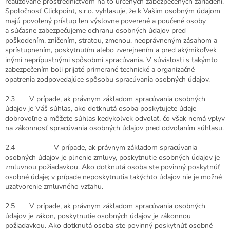
realizované prostredníctvom na to určených zabezpečených zariadení.
Spoločnosť Clickpoint, s.r.o. vyhlasuje, že k Vašim osobným údajom
majú povolený prístup len výslovne poverené a poučené osoby
a súčasne zabezpečujeme ochranu osobných údajov pred
poškodením, zničením, stratou, zmenou, neoprávneným zásahom a
sprístupnením, poskytnutím alebo zverejnením a pred akýmikoľvek
inými neprípustnými spôsobmi spracúvania. V súvislosti s takýmto
zabezpečením boli prijaté primerané technické a organizačné
opatrenia zodpovedajúce spôsobu spracúvania osobných údajov.
2.3 V prípade, ak právnym základom spracúvania osobných
údajov je Váš súhlas, ako dotknutá osoba poskytujete údaje
dobrovoľne a môžete súhlas kedykoľvek odvolať, čo však nemá vplyv
na zákonnosť spracúvania osobných údajov pred odvolaním súhlasu.
2.4 V prípade, ak právnym základom spracúvania
osobných údajov je plnenie zmluvy, poskytnutie osobných údajov je
zmluvnou požiadavkou. Ako dotknutá osoba ste povinný poskytnúť
osobné údaje; v prípade neposkytnutia takýchto údajov nie je možné
uzatvorenie zmluvného vzťahu.
2.5 V prípade, ak právnym základom spracúvania osobných
údajov je zákon, poskytnutie osobných údajov je zákonnou
požiadavkou. Ako dotknutá osoba ste povinný poskytnúť osobné