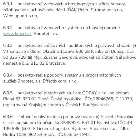
6.3.1 poskytovateľ webových a hostingových služieb, servery,
zálohovanie a uchovávanie dát: LIĎÁK Peter, Stromware s.r.o,
Websupport s.r.o,
6.3.2 poskytovateľ webového systému na hlavnej doméne
www.kmart.sk
: Shoptet, a.s.,
6.3.3 poskytovatelia účtovných, audítorských a právnych služieb: (i)
VT s.r.o., so sídlom: Okružná 1136/6, 900 28 Ivanka pri Dunaji, IČO:
50 325 728, (ii) Mgr. Zuzana Gavorová, advokát so sídlom Šafárikovo
námestie č. 2, 811 02 Bratislava,
6.3.4 poskytovatelia podpory systému a programátorských
služieb:Shoptet, a.s, Effectix.com, s.r.o,,
6.3.5 poskytovateľ platobných služieb: GOPAY, s.r.o., so sídlom
Planá 67, 370 01 Planá, Česká republika, IČO: 26046768, C 11030,
registrovaná Krajským súdom v Českých Budějoviciach
6.3.6 zmluvní poskytovatelia prepravy tovaru: (i) Packeta Slovakia
s. r. o., so sídlom Kopčianska 3338/82A, 851 01 Bratislava, IČO 48
136 999, (ii) GLS General Logistics Systems Slovakia s.r.o., sídlo:
Budča 1039, 962 33 Budča, IČO: 36 624 942,