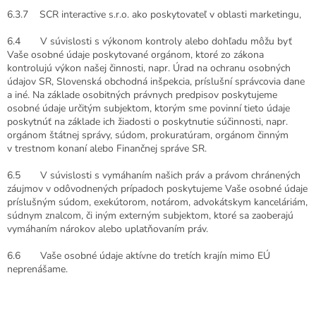
6.3.7
SCR interactive s.r.o. ako poskytovateľ v oblasti marketingu,
6.4 V súvislosti s výkonom kontroly alebo dohľadu môžu byť
Vaše osobné údaje poskytované orgánom, ktoré zo zákona
kontrolujú výkon našej činnosti, napr. Úrad na ochranu osobných
údajov SR, Slovenská obchodná inšpekcia, príslušní správcovia dane
a iné. Na základe osobitných právnych predpisov poskytujeme
osobné údaje určitým subjektom, ktorým sme povinní tieto údaje
poskytnúť na základe ich žiadosti o poskytnutie súčinnosti, napr.
orgánom štátnej správy, súdom, prokuratúram, orgánom činným
v trestnom konaní alebo Finančnej správe SR.
6.5 V súvislosti s vymáhaním našich práv a právom chránených
záujmov v odôvodnených prípadoch poskytujeme Vaše osobné údaje
príslušným súdom, exekútorom, notárom, advokátskym kanceláriám,
súdnym znalcom, či iným externým subjektom, ktoré sa zaoberajú
vymáhaním nárokov alebo uplatňovaním práv.
6.6 Vaše osobné údaje aktívne do tretích krajín mimo EÚ
neprenášame.