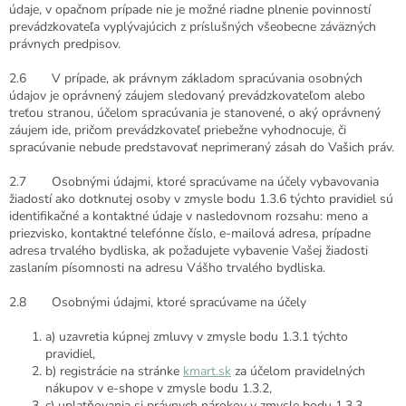
údaje, v opačnom prípade nie je možné riadne plnenie povinností
prevádzkovateľa vyplývajúcich z príslušných všeobecne záväzných
právnych predpisov.
2.6 V prípade, ak právnym základom spracúvania osobných
údajov je oprávnený záujem sledovaný prevádzkovateľom alebo
treťou stranou, účelom spracúvania je stanovené, o aký oprávnený
záujem ide, pričom prevádzkovateľ priebežne vyhodnocuje, či
spracúvanie nebude predstavovať neprimeraný zásah do Vašich práv.
2.7 Osobnými údajmi, ktoré spracúvame na účely vybavovania
žiadostí ako dotknutej osoby v zmysle bodu 1.3.6 týchto pravidiel sú
identifikačné a kontaktné údaje v nasledovnom rozsahu: meno a
priezvisko, kontaktné telefónne číslo, e-mailová adresa, prípadne
adresa trvalého bydliska, ak požadujete vybavenie Vašej žiadosti
zaslaním písomnosti na adresu Vášho trvalého bydliska.
2.8 Osobnými údajmi, ktoré spracúvame na účely
a) uzavretia kúpnej zmluvy v zmysle bodu 1.3.1 týchto
pravidiel,
b) registrácie na stránke
kmart.sk
za účelom pravidelných
nákupov v e-shope v zmysle bodu 1.3.2,
c) uplatňovania si právnych nárokov v zmysle bodu 1.3.3