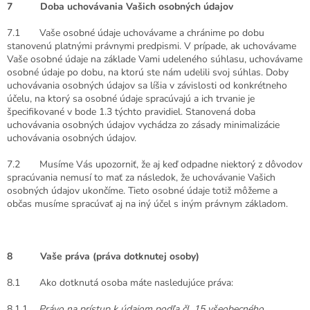
7 Doba uchovávania Vašich osobných údajov
7.1 Vaše osobné údaje uchovávame a chránime po dobu
stanovenú platnými právnymi predpismi. V prípade, ak uchovávame
Vaše osobné údaje na základe Vami udeleného súhlasu, uchovávame
osobné údaje po dobu, na ktorú ste nám udelili svoj súhlas. Doby
uchovávania osobných údajov sa líšia v závislosti od konkrétneho
účelu, na ktorý sa osobné údaje spracúvajú a ich trvanie je
špecifikované v bode 1.3 týchto pravidiel. Stanovená doba
uchovávania osobných údajov vychádza zo zásady minimalizácie
uchovávania osobných údajov.
7.2 Musíme Vás upozorniť, že aj keď odpadne niektorý z dôvodov
spracúvania nemusí to mať za následok, že uchovávanie Vašich
osobných údajov ukončíme. Tieto osobné údaje totiž môžeme a
občas musíme spracúvať aj na iný účel s iným právnym základom.
8 Vaše práva (práva dotknutej osoby)
8.1 Ako dotknutá osoba máte nasledujúce práva:
8.1.1
Právo na prístup k údajom podľa čl. 15 všeobecného