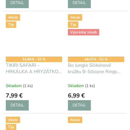
DETAIL
DETAIL
Akcia
Akcia
Tip
Tip
Výpredaj zásob
11,90 €
–32 %
14,77 €
–52 %
TIKIRI SAFARI –
Bo Jungle Silikónové
HRKÁLKA A HRYZÁTKO Z
krúžky B-Silicone Rings
PRÍRODNEJ GUMY -
6ks
Hrošík
Skladom
(1 ks)
Skladom
(1 ks)
7,99 €
6,99 €
DETAIL
DETAIL
Akcia
Akcia
Tip