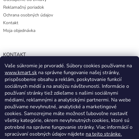
Reklamačný poriadok
Ochrana osobných údajov
Kontakt
Moja objednávka
KONTAKT
Vaše súkromie je prvoradé. Súbory cookies používame na
info@kmart.sk
www.kmart.sk
na správne fungovanie našej stránky,
+421 947 979 193
prispôsobenie obsahu a reklám, poskytovanie funkcií
+421 947 979 193
sociálnych médií a na analýzu návštevnosti. Informácie o
používaní stránky tiež zdieľame s našimi sociálnymi
facebook.com/Kolieramarket
médiami, reklamnými a analytickými partnermi. Na webe
používame nevyhnutné, analytické a marketingové
cookies. Samozrejme máte možnosť ľubovoľne nastaviť
všetky kategórie, okrem nevyhnutných cookies, ktoré sú
potrebné na správne fungovanie stránky. Viac informácií o
spracúvaní osobných údajov nájdete
na tejto stránke.