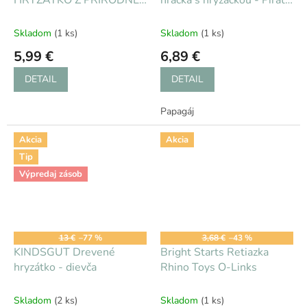
GUMY - Hrošík
Papagáj
Skladom
(1 ks)
Skladom
(1 ks)
5,99 €
6,89 €
DETAIL
DETAIL
Papagáj
Akcia
Akcia
Tip
Výpredaj zásob
13 €
–77 %
3,68 €
–43 %
KINDSGUT Drevené
Bright Starts Retiazka
hryzátko - dievča
Rhino Toys O-Links
Skladom
(2 ks)
Skladom
(1 ks)