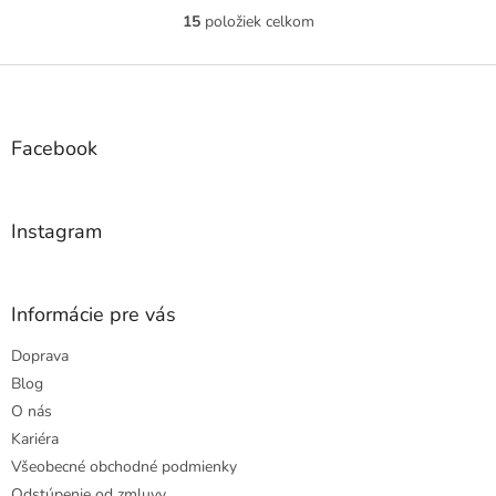
15
položiek celkom
O
v
l
Z
á
á
d
p
a
ä
Facebook
c
t
i
i
e
e
p
Instagram
r
v
k
y
Informácie pre vás
v
ý
Doprava
p
Blog
i
s
O nás
u
Kariéra
Všeobecné obchodné podmienky
Odstúpenie od zmluvy