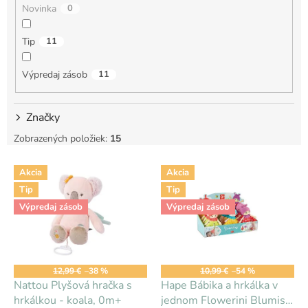
Novinka
0
o
v
Tip
11
Výpredaj zásob
11
Značky
Zobrazených položiek:
15
V
Akcia
Akcia
ý
Tip
Tip
p
i
Výpredaj zásob
Výpredaj zásob
s
p
r
o
12,99 €
–38 %
10,99 €
–54 %
d
Nattou Plyšová hračka s
Hape Bábika a hrkálka v
u
hrkálkou - koala, 0m+
jednom Flowerini Blumis,