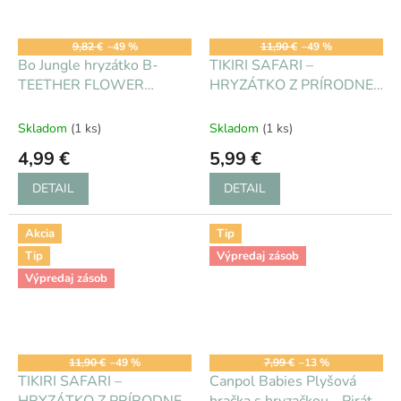
9,82 €
–49 %
11,90 €
–49 %
Bo Jungle hryzátko B-
TIKIRI SAFARI –
TEETHER FLOWER
HRYZÁTKO Z PRÍRODNEJ
WOOD Pink
GUMY - Žirafka
Skladom
(1 ks)
Skladom
(1 ks)
4,99 €
5,99 €
DETAIL
DETAIL
Akcia
Tip
Tip
Výpredaj zásob
Výpredaj zásob
11,90 €
–49 %
7,99 €
–13 %
TIKIRI SAFARI –
Canpol Babies Plyšová
HRYZÁTKO Z PRÍRODNEJ
hračka s hryzačkou - Piráti