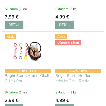
k
0m+
t
Skladom
(1 ks)
Skladom
(2 ks)
o
7,99 €
4,99 €
v
DETAIL
DETAIL
Akcia
Akcia
Výpredaj zásob
7,19 €
–58 %
7,19 €
–30 %
Bright Starts Hračka Oball
Bright Starts Hračka -
O-link 0m+
hrkálka Oball Rattle
turquoise 0m+
Skladom
(1 ks)
Skladom
(1 ks)
2,99 €
4,99 €