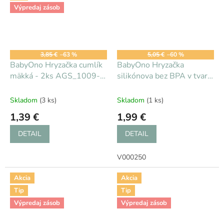
Výpredaj zásob
3,85 €
–63 %
5,05 €
–60 %
BabyOno Hryzačka cumlík
BabyOno Hryzačka
mäkká - 2ks AGS_1009-
silikónova bez BPA v tvare
BO
cumlíka s krytom modrá
3m+
Skladom
(3 ks)
Skladom
(1 ks)
1,39 €
1,99 €
DETAIL
DETAIL
V000250
Akcia
Akcia
Tip
Tip
Výpredaj zásob
Výpredaj zásob