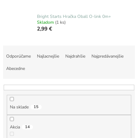
Bright Starts Hračka Oball O-link 0m+
Skladom
(1 ks)
2,99 €
R
a
Odporúčame
Najlacnejšie
Najdrahšie
Najpredávanejšie
d
e
Abecedne
n
i
e
p
r
Na sklade
15
o
d
u
Akcia
14
k
t