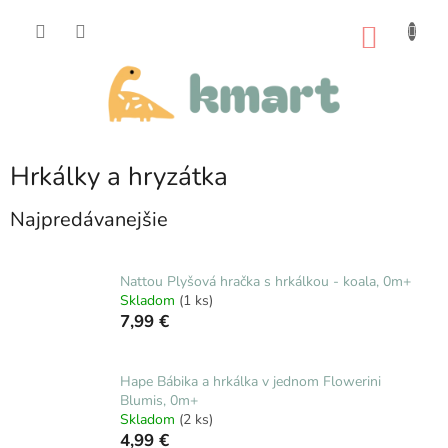
Prejsť
na
NÁKU
obsah
KOŠÍK
Hrkálky a hryzátka
Najpredávanejšie
Nattou Plyšová hračka s hrkálkou - koala, 0m+
Skladom
(1 ks)
7,99 €
Hape Bábika a hrkálka v jednom Flowerini
Blumis, 0m+
Skladom
(2 ks)
4,99 €