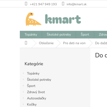
Prejsť
+421 947 949 193
info@kmart.sk
na
obsah
Topánky
Školské potreby
Šport
Zdrav
Domov
Oblečenie
Pre deti na von
Do daž
B
Do 
o
Preskočiť
č
Kategórie
kategórie
n
ý
Topánky
p
Školské potreby
a
Šport
n
e
Zdravý život
l
Autosedačky
Kočíky