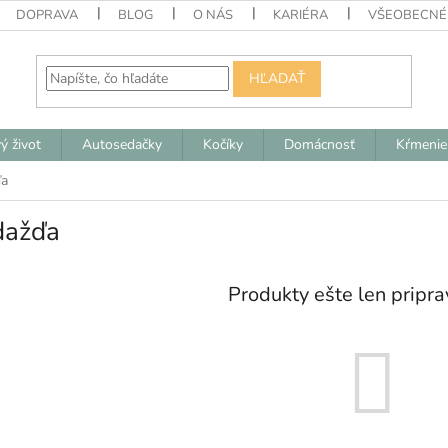
DOPRAVA
BLOG
O NÁS
KARIÉRA
VŠEOBECNÉ
HĽADAŤ
ý život
Autosedačky
Kočíky
Domácnosť
Kŕmenie
ďa
dažďa
Produkty ešte len pripr