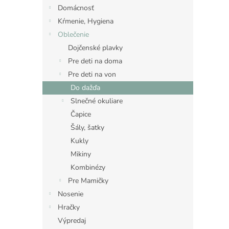
Domácnosť
Kŕmenie, Hygiena
Oblečenie
Dojčenské plavky
Pre deti na doma
Pre deti na von
Do dažďa
Slnečné okuliare
Čapice
Šály, šatky
Kukly
Mikiny
Kombinézy
Pre Mamičky
Nosenie
Hračky
Výpredaj