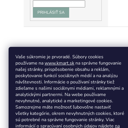
PRIHLÁSIŤ SA
Z
á
p
ä
t
Vaše súkromie je prvoradé. Súbory cookies
Facebook
Insta
i
používame na
www.kmart.sk
na správne fungovanie
e
našej stránky, prispôsobenie obsahu a reklám,
poskytovanie funkcií sociálnych médií a na analýzu
návštevnosti. Informácie o používaní stránky tiež
zdieľame s našimi sociálnymi médiami, reklamnými a
analytickými partnermi. Na webe používame
nevyhnutné, analytické a marketingové cookies.
Samozrejme máte možnosť ľubovoľne nastaviť
všetky kategórie, okrem nevyhnutných cookies, ktoré
sú potrebné na správne fungovanie stránky. Viac
informácií o spracúvaní osobných údajov nájdete
na