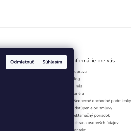
gram
Informácie pre vás
Odmietnuť
Súhlasím
Doprava
Blog
O nás
Kariéra
Všeobecné obchodné podmienky
Odstúpenie od zmluvy
Reklamačný poriadok
Ochrana osobných údajov
Kontakt