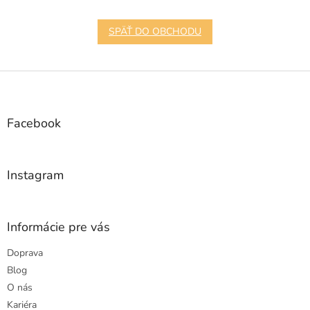
SPÄŤ DO OBCHODU
Z
á
p
ä
Facebook
t
i
e
Instagram
Informácie pre vás
Doprava
Blog
O nás
Kariéra