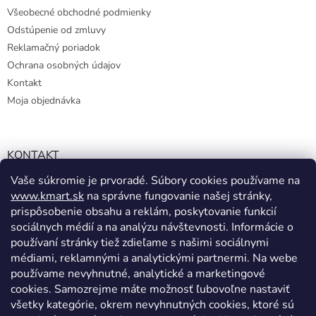
Všeobecné obchodné podmienky
Odstúpenie od zmluvy
Reklamačný poriadok
Ochrana osobných údajov
Kontakt
Moja objednávka
KONTAKT
Vaše súkromie je prvoradé. Súbory cookies používame na
info@kmart.sk
www.kmart.sk
na správne fungovanie našej stránky,
+421 947 979 193
prispôsobenie obsahu a reklám, poskytovanie funkcií
+421 947 979 193
sociálnych médií a na analýzu návštevnosti. Informácie o
používaní stránky tiež zdieľame s našimi sociálnymi
facebook.com/Kolieramarket
médiami, reklamnými a analytickými partnermi. Na webe
používame nevyhnutné, analytické a marketingové
cookies. Samozrejme máte možnosť ľubovoľne nastaviť
všetky kategórie, okrem nevyhnutných cookies, ktoré sú