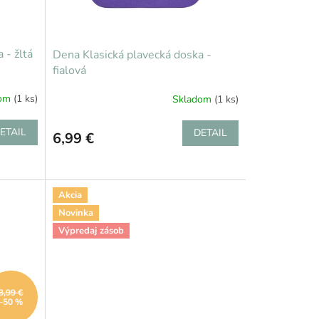
 - žltá
Dena Klasická plavecká doska -
fialová
dom
(1 ks)
Skladom
(1 ks)
ETAIL
DETAIL
6,99 €
Akcia
Novinka
Výpredaj zásob
3,99 €
–50 %