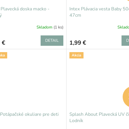
Plavecká doska macko -
Intex Plávacia vesta Baby 5
ý
47cm
Skladom
(1 ks)
Skla
DETAIL
D
 €
1,99 €
nka
Akcia
 Potápačské okuliare pre deti
Splash About Plavecká UV č
Lodník