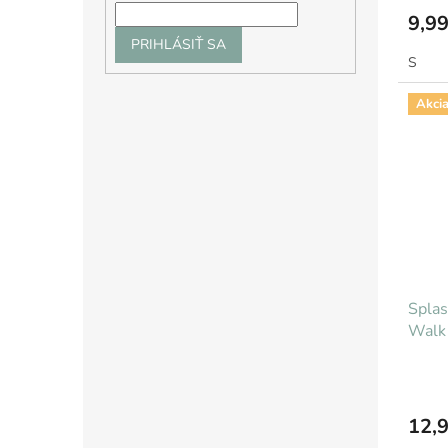
9,99
PRIHLÁSIŤ SA
S
Akci
Splas
Walk
12,9