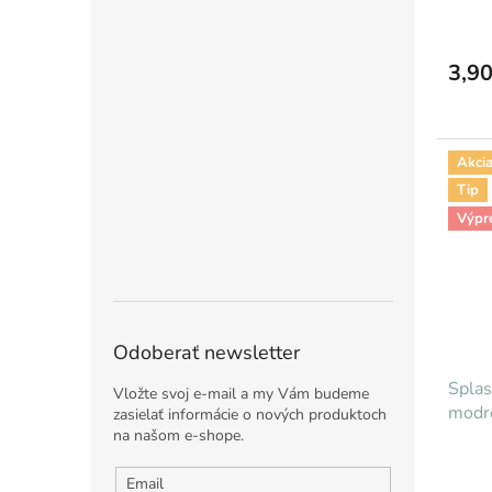
3,90
Akci
Tip
Výpr
Odoberať newsletter
Spla
Vložte svoj e-mail a my Vám budeme
modré
zasielať informácie o nových produktoch
na našom e-shope.
Email