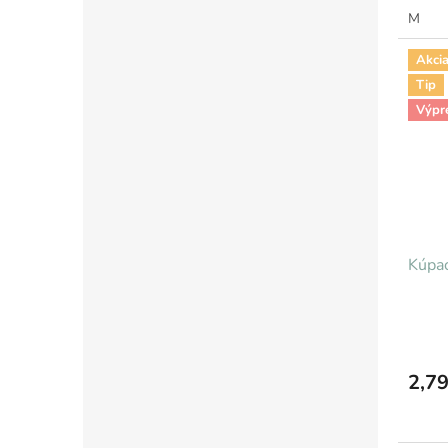
M
Akci
Tip
Výpr
Kúpac
2,79