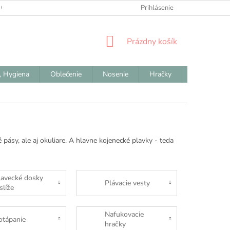
 OBCHODNÉ PODMIENKY
ODSTÚPENIE OD ZMLUVY
Prihlásenie
REKLAM
NÁKUPNÝ
Prázdny košík
KOŠÍK
, Hygiena
Oblečenie
Nosenie
Hračky
Výpredaj
 pásy, ale aj okuliare. A hlavne kojenecké plavky - teda
lavecké dosky
Plávacie vesty
slíže
Nafukovacie
otápanie
hračky