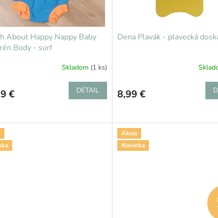
sh About Happy Nappy Baby
Dena Plavák - plavecká doska
én Body - surf
Skladom
(1 ks)
Skla
DETAIL
D
9 €
8,99 €
a
Akcia
nka
Novinka