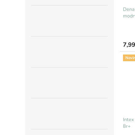
Dena 
modr
7,99
Novi
Intex
8r+