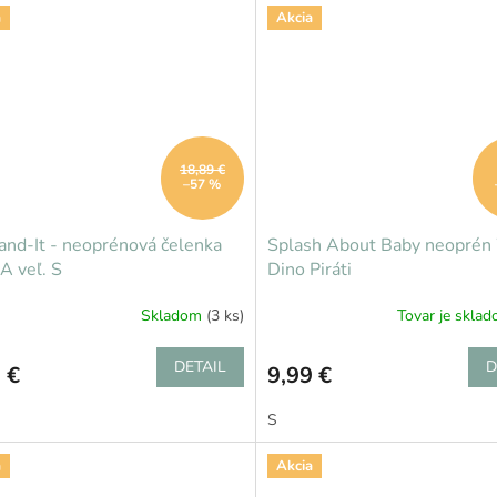
a
Akcia
18,89 €
–57 %
and-It - neoprénová čelenka
Splash About Baby neoprén
 veľ. S
Dino Piráti
Skladom
(3 ks)
Tovar je skla
DETAIL
D
 €
9,99 €
S
a
Akcia