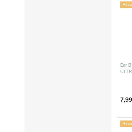
Akci
Ear B
ULTRA
7,99
Akci