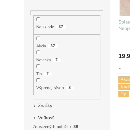
o
u
d
k
u
t
Spla
k
o
Na sklade
37
Neopr
t
v
o
v
Akcia
37
19,9
Novinka
7
L
Tip
7
Akci
Novi
Výpredaj zásob
8
Tip
Značky
Veľkosť
Zobrazených položiek:
38