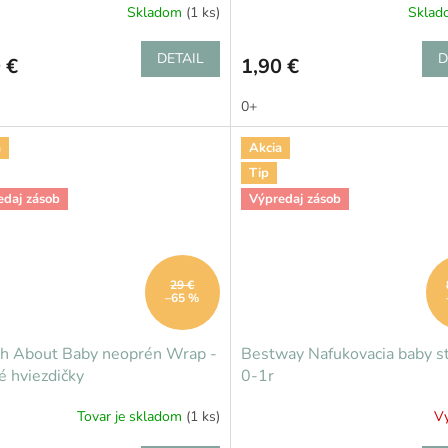
Skladom
(1 ks)
Skla
DETAIL
D
 €
1,90 €
0+
a
Akcia
Tip
edaj zásob
Výpredaj zásob
29 €
–65 %
sh About Baby neoprén Wrap -
Bestway Nafukovacia baby st
 hviezdičky
0-1r
Tovar je skladom
(1 ks)
V