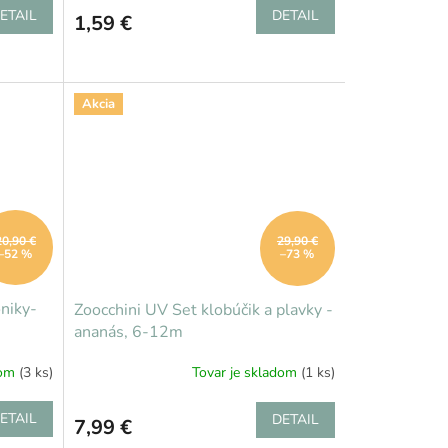
ETAIL
DETAIL
1,59 €
Akcia
20,90 €
29,90 €
–52 %
–73 %
niky-
Zoocchini UV Set klobúčik a plavky -
ananás, 6-12m
dom
(3 ks)
Tovar je skladom
(1 ks)
ETAIL
DETAIL
7,99 €