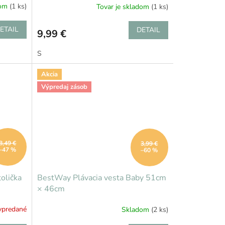
dom
(1 ks)
Tovar je skladom
(1 ks)
ETAIL
DETAIL
9,99 €
S
Akcia
Výpredaj zásob
8,49 €
3,99 €
–47 %
–60 %
olička
BestWay Plávacia vesta Baby 51cm
× 46cm
ypredané
Skladom
(2 ks)