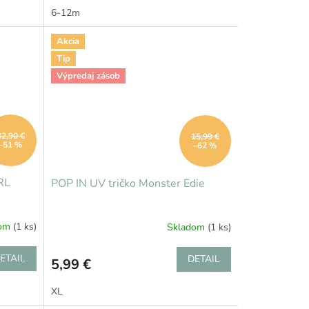
6-12m
Akcia
Tip
Výpredaj zásob
32,90 €
15,99 €
–51 %
–62 %
RL
POP IN UV tričko Monster Edie
dom
(1 ks)
Skladom
(1 ks)
ETAIL
DETAIL
5,99 €
XL