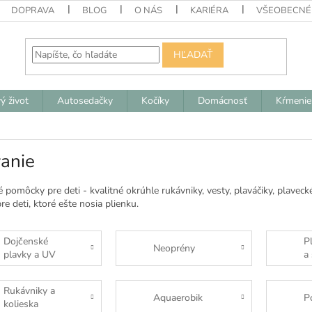
DOPRAVA
BLOG
O NÁS
KARIÉRA
VŠEOBECNÉ
HĽADAŤ
ý život
Autosedačky
Kočíky
Domácnosť
Kŕmenie
anie
 pomôcky pre deti - kvalitné okrúhle rukávniky, vesty, plaváčiky, plavecké
re deti, ktoré ešte nosia plienku.
Dojčenské
P
Neoprény
plavky a UV
a 
oblečenie
Rukávniky a
Aquaerobik
P
kolieska