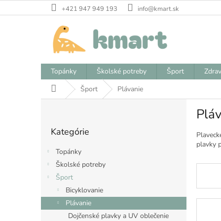
Prejsť
+421 947 949 193
info@kmart.sk
na
obsah
Topánky
Školské potreby
Šport
Zdrav
Domov
Šport
Plávanie
B
Pláv
o
Preskočiť
č
Kategórie
kategórie
n
Plavecké
plavky p
ý
Topánky
p
Školské potreby
a
Šport
n
e
Bicyklovanie
l
Plávanie
Dojčenské plavky a UV oblečenie