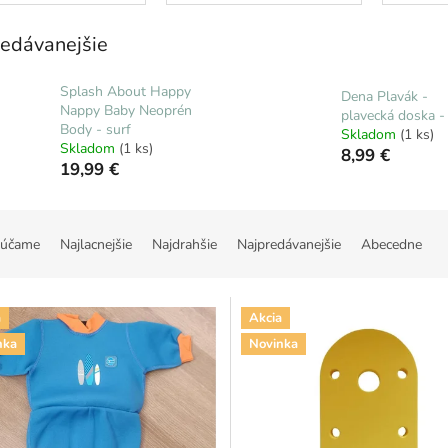
edávanejšie
Splash About Happy
Dena Plavák -
Nappy Baby Neoprén
plavecká doska - 
Body - surf
Skladom
(1 ks)
Skladom
(1 ks)
8,99 €
19,99 €
účame
Najlacnejšie
Najdrahšie
Najpredávanejšie
Abecedne
a
Akcia
nka
Novinka