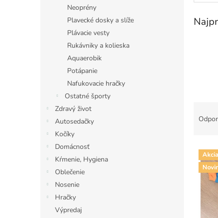
Neoprény
Najpr
Plavecké dosky a slíže
Plávacie vesty
Rukávniky a kolieska
Aquaerobik
Potápanie
Nafukovacie hračky
Ostatné športy
R
Zdravý život
a
Odpor
Autosedačky
d
Kočíky
e
Domácnosť
V
n
Akci
ý
i
Kŕmenie, Hygiena
Novi
p
e
Oblečenie
i
p
Nosenie
s
r
Hračky
p
o
Výpredaj
r
d