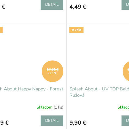
DETAIL
D
 €
4,49 €
a
Akcia
17,01 €
–23 %
h About Happy Nappy - Forest
Splash About - UV TOP Baló
Ružová
Skladom
(1 ks)
Skla
DETAIL
D
9 €
9,90 €