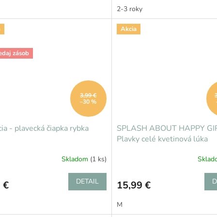
2-3 roky
a
Akcia
edaj zásob
3,99 €
–30 %
ia - plavecká čiapka rybka
SPLASH ABOUT HAPPY GI
Plavky celé kvetinová lúka
Skladom
(1 ks)
Skla
DETAIL
D
 €
15,99 €
M