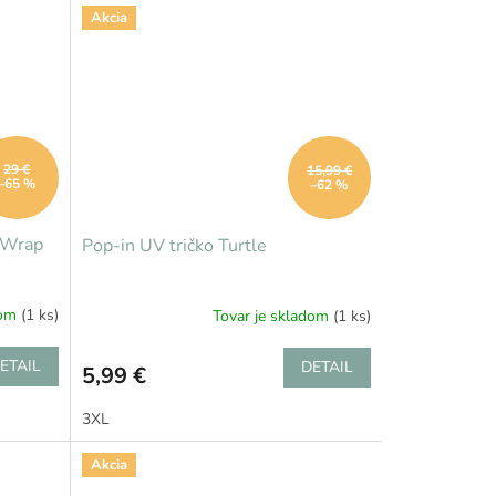
Akcia
29 €
15,99 €
–65 %
–62 %
 Wrap
Pop-in UV tričko Turtle
dom
(1 ks)
Tovar je skladom
(1 ks)
ETAIL
DETAIL
5,99 €
3XL
Akcia