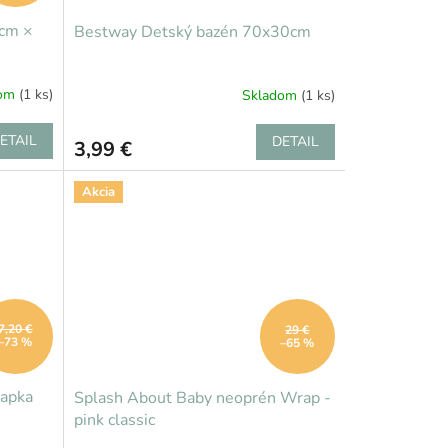
0cm ×
Bestway Detský bazén 70x30cm
dom
(1 ks)
Skladom
(1 ks)
ETAIL
DETAIL
3,99 €
Akcia
7,20 €
29 €
–73 %
–65 %
iapka
Splash About Baby neoprén Wrap -
pink classic