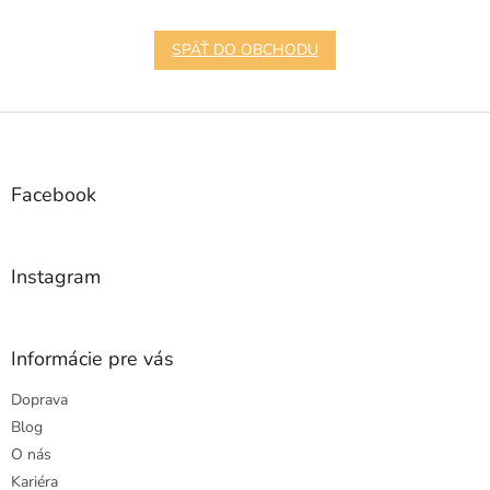
SPÄŤ DO OBCHODU
Z
á
p
ä
Facebook
t
i
e
Instagram
Informácie pre vás
Doprava
Blog
O nás
Kariéra