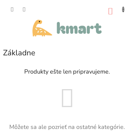
Prejsť
na
NÁKU
obsah
KOŠÍK
Základne
Produkty ešte len pripravujeme.
Môžete sa ale pozrieť na ostatné kategórie.