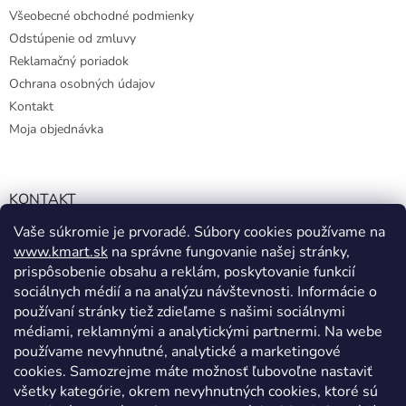
Všeobecné obchodné podmienky
Odstúpenie od zmluvy
Reklamačný poriadok
Ochrana osobných údajov
Kontakt
Moja objednávka
KONTAKT
Vaše súkromie je prvoradé. Súbory cookies používame na
info@kmart.sk
www.kmart.sk
na správne fungovanie našej stránky,
+421 947 979 193
prispôsobenie obsahu a reklám, poskytovanie funkcií
+421 947 979 193
sociálnych médií a na analýzu návštevnosti. Informácie o
používaní stránky tiež zdieľame s našimi sociálnymi
facebook.com/Kolieramarket
médiami, reklamnými a analytickými partnermi. Na webe
používame nevyhnutné, analytické a marketingové
cookies. Samozrejme máte možnosť ľubovoľne nastaviť
všetky kategórie, okrem nevyhnutných cookies, ktoré sú