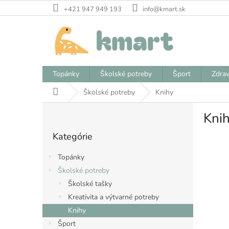
Prejsť
+421 947 949 193
info@kmart.sk
na
obsah
Topánky
Školské potreby
Šport
Zdrav
Domov
Školské potreby
Knihy
B
Kni
o
Preskočiť
č
Kategórie
kategórie
n
ý
Topánky
p
Školské potreby
a
Školské tašky
n
e
Kreativita a výtvarné potreby
l
Knihy
Šport