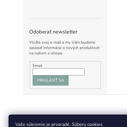
Odoberať newsletter
Vložte svoj e-mail a my Vám budeme
zasielať informácie o nových produktoch
na našom e-shope.
Email
PRIHLÁSIŤ SA
Z
á
p
ä
t
Vaše súkromie je prvoradé. Súbory cookies
Facebook
Insta