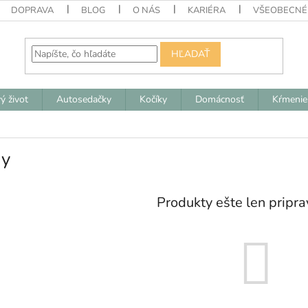
DOPRAVA
BLOG
O NÁS
KARIÉRA
VŠEOBECNÉ
HĽADAŤ
ý život
Autosedačky
Kočíky
Domácnosť
Kŕmenie
hy
Produkty ešte len pripr