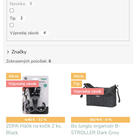
Novinka
0
o
v
Tip
2
Výpredaj zásob
4
Značky
Zobrazených položiek:
6
V
Akcia
Akcia
ý
Výpredaj zásob
Tip
p
i
Výpredaj zásob
s
p
r
o
4,40 €
–32 %
18,74 €
–9 %
d
ZOPA Háčik na kočík 2 ks,
Bo Jungle organizér B-
u
Black
STROLLER Dark Grey