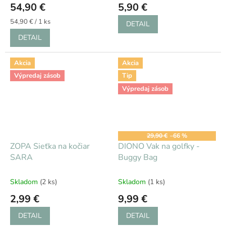
54,90 €
5,90 €
Jednotková
54,90 € / 1 ks
DETAIL
cena:
DETAIL
Akcia
Akcia
Výpredaj zásob
Tip
Výpredaj zásob
29,90 €
–66 %
ZOPA Sieťka na kočiar
DIONO Vak na golfky -
SARA
Buggy Bag
Skladom
(2 ks)
Skladom
(1 ks)
2,99 €
9,99 €
DETAIL
DETAIL