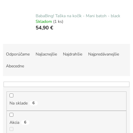
BabaBing! Taška na kočík - Mani batoh - black
Skladom
(1 ks)
54,90 €
R
a
Odporúčame
Najlacnejšie
Najdrahšie
Najpredávanejšie
d
e
Abecedne
n
i
e
p
r
Na sklade
6
o
d
u
Akcia
6
k
t