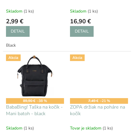
k
t
Skladom
(1 ks)
Skladom
(1 ks)
o
2,99 €
16,90 €
v
DETAIL
DETAIL
Black
Akcia
Akcia
89,90 €
–38 %
7,49 €
–21 %
BabaBing! Taška na kočík -
ZOPA držiak na poháre na
Mani batoh - black
kočík
Skladom
(1 ks)
Tovar je skladom
(1 ks)