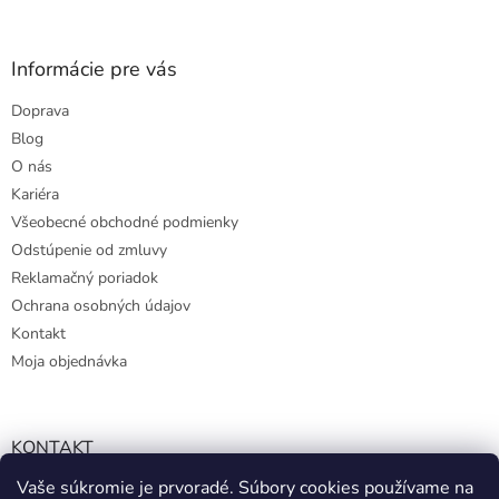
Informácie pre vás
Doprava
Blog
O nás
Kariéra
Všeobecné obchodné podmienky
Odstúpenie od zmluvy
Reklamačný poriadok
Ochrana osobných údajov
Kontakt
Moja objednávka
KONTAKT
Vaše súkromie je prvoradé. Súbory cookies používame na
info@kmart.sk