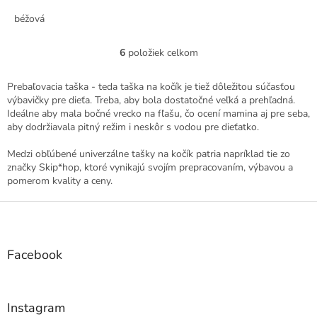
béžová
6
položiek celkom
O
v
l
Prebaľovacia taška - teda taška na kočík je tiež dôležitou súčasťou
á
výbavičky pre dieťa. Treba, aby bola dostatočné veľká a prehľadná.
d
Ideálne aby mala bočné vrecko na fľašu, čo ocení mamina aj pre seba,
a
aby dodržiavala pitný režim i neskôr s vodou pre dieťatko.
c
i
Medzi obľúbené univerzálne tašky na kočík patria napríklad tie zo
e
značky Skip*hop, ktoré vynikajú svojím prepracovaním, výbavou a
p
pomerom kvality a ceny.
r
v
Z
k
á
y
p
v
ä
Facebook
ý
t
p
i
i
e
s
Instagram
u