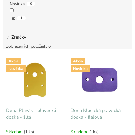
Novinka
3
o
v
Tip
1
Značky
Zobrazených položiek:
6
V
Akcia
Akcia
ý
Novinka
Novinka
p
i
s
p
r
o
d
Dena Plavák - plavecká
Dena Klasická plavecká
u
doska - žltá
doska - fialová
k
t
Skladom
(1 ks)
Skladom
(1 ks)