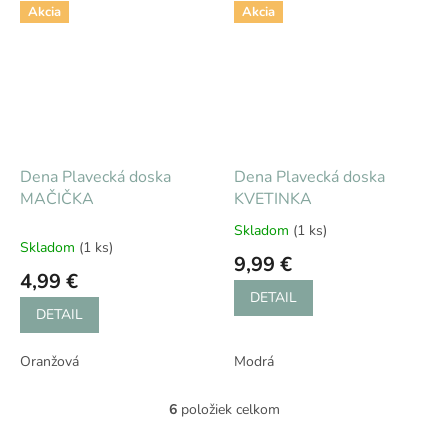
Akcia
Akcia
Dena Plavecká doska
Dena Plavecká doska
MAČIČKA
KVETINKA
Skladom
(1 ks)
Priemerné
Skladom
(1 ks)
hodnotenie
9,99 €
produktu
4,99 €
je
DETAIL
5,0
DETAIL
z
5
Oranžová
Modrá
hviezdičiek.
6
položiek celkom
O
v