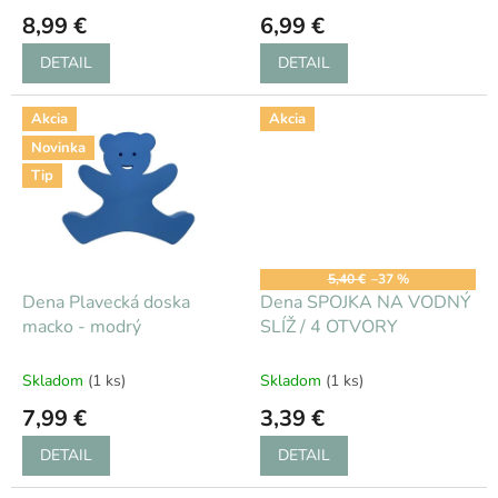
o
8,99 €
6,99 €
v
DETAIL
DETAIL
Akcia
Akcia
Novinka
Tip
5,40 €
–37 %
Dena Plavecká doska
Dena SPOJKA NA VODNÝ
macko - modrý
SLÍŽ / 4 OTVORY
Skladom
(1 ks)
Skladom
(1 ks)
7,99 €
3,39 €
DETAIL
DETAIL