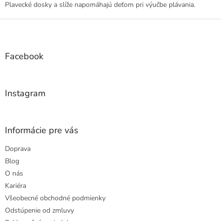
l
Plavecké dosky a slíže napomáhajú deťom pri výučbe plávania.
á
d
Z
a
á
c
p
i
ä
Facebook
e
t
p
i
r
e
v
Instagram
k
y
v
ý
Informácie pre vás
p
i
Doprava
s
Blog
u
O nás
Kariéra
Všeobecné obchodné podmienky
Odstúpenie od zmluvy