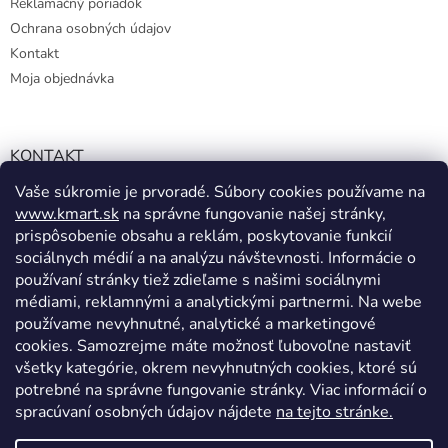
Reklamačný poriadok
Ochrana osobných údajov
Kontakt
Moja objednávka
KONTAKT
Vaše súkromie je prvoradé. Súbory cookies používame na
info@kmart.sk
www.kmart.sk
na správne fungovanie našej stránky,
+421 947 979 193
prispôsobenie obsahu a reklám, poskytovanie funkcií
+421 947 979 193
sociálnych médií a na analýzu návštevnosti. Informácie o
používaní stránky tiež zdieľame s našimi sociálnymi
facebook.com/Kolieramarket
médiami, reklamnými a analytickými partnermi. Na webe
používame nevyhnutné, analytické a marketingové
cookies. Samozrejme máte možnosť ľubovoľne nastaviť
všetky kategórie, okrem nevyhnutných cookies, ktoré sú
potrebné na správne fungovanie stránky. Viac informácií o
spracúvaní osobných údajov nájdete
na tejto stránke.
Vytvoril Shoptet