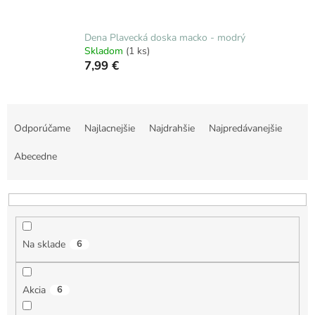
Dena Plavecká doska macko - modrý
Skladom
(1 ks)
7,99 €
R
a
Odporúčame
Najlacnejšie
Najdrahšie
Najpredávanejšie
d
e
Abecedne
n
i
e
p
r
Na sklade
6
o
d
u
Akcia
6
k
t