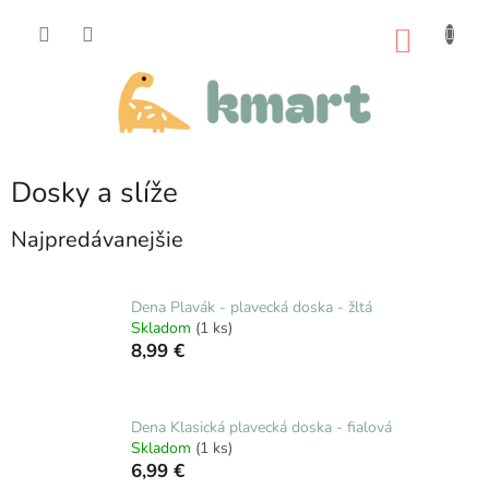
Prejsť
na
NÁKU
obsah
KOŠÍK
Dosky a slíže
Najpredávanejšie
Dena Plavák - plavecká doska - žltá
Skladom
(1 ks)
8,99 €
Dena Klasická plavecká doska - fialová
Skladom
(1 ks)
6,99 €