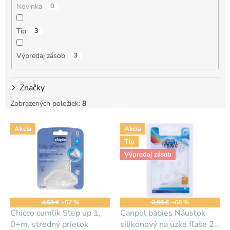
Novinka
0
o
v
Tip
3
Výpredaj zásob
3
Značky
Zobrazených položiek:
8
V
Akcia
Akcia
ý
Tip
p
i
Výpredaj zásob
s
p
r
o
4,59 €
–67 %
2,99 €
–66 %
d
Chicco cumlík Step up 1,
Canpol babies Náustok
u
0+m, stredný prietok
silikónový na úzke fľaše 2