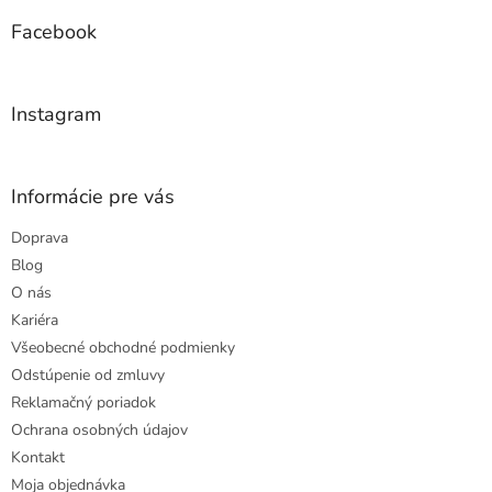
p
a
ä
Facebook
c
t
i
i
e
e
p
Instagram
r
v
k
y
Informácie pre vás
v
ý
Doprava
p
Blog
i
s
O nás
u
Kariéra
Všeobecné obchodné podmienky
Odstúpenie od zmluvy
Reklamačný poriadok
Ochrana osobných údajov
Kontakt
Moja objednávka