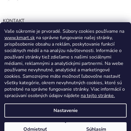
KONTAKT
Vaše súkromie je prvoradé. Súbory cookies používame na
info@kmart.sk
www.kmart.sk
na správne fungovanie našej stránky,
+421 947 979 193
prispôsobenie obsahu a reklám, poskytovanie funkcií
+421 947 979 193
sociálnych médií a na analýzu návštevnosti. Informácie o
používaní stránky tiež zdieľame s našimi sociálnymi
facebook.com/Kolieramarket
médiami, reklamnými a analytickými partnermi. Na webe
používame nevyhnutné, analytické a marketingové
cookies. Samozrejme máte možnosť ľubovoľne nastaviť
všetky kategórie, okrem nevyhnutných cookies, ktoré sú
potrebné na správne fungovanie stránky. Viac informácií o
spracúvaní osobných údajov nájdete
na tejto stránke.
Vytvoril Shoptet
Nastavenie
Copyright 2026
Kmart.sk
. Všetky práva vyhradené.
Upraviť
Odmietnuť
Súhlasím
nastavenie cookies