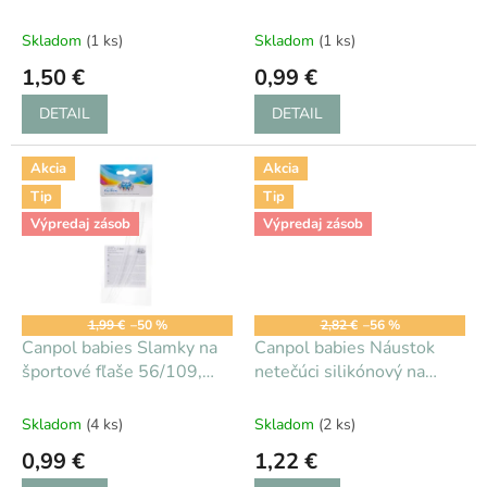
k
ks 6m+
t
Skladom
(1 ks)
Skladom
(1 ks)
o
1,50 €
0,99 €
v
DETAIL
DETAIL
Akcia
Akcia
Tip
Tip
Výpredaj zásob
Výpredaj zásob
1,99 €
–50 %
2,82 €
–56 %
Canpol babies Slamky na
Canpol babies Náustok
športové fľaše 56/109,
netečúci silikónový na
56/113, 4/102 2 ks 12m+
hrnčeky 56/502 9m+
Skladom
(4 ks)
Skladom
(2 ks)
0,99 €
1,22 €