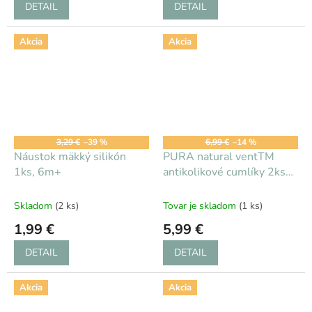
DETAIL
DETAIL
Akcia
Akcia
3,29 €
–39 %
6,99 €
–14 %
Náustok mäkký silikón
PURA natural ventTM
1ks, 6m+
antikolikové cumlíky 2ks
pomalý prietok
Skladom
(2 ks)
Tovar je skladom
(1 ks)
1,99 €
5,99 €
DETAIL
DETAIL
Akcia
Akcia