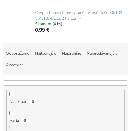
Canpol babies Slamky na športové fľaše 56/109,
56/113, 4/102 2 ks 12m+
Skladom
(4 ks)
0,99 €
R
a
Odporúčame
Najlacnejšie
Najdrahšie
Najpredávanejšie
d
e
Abecedne
n
i
e
p
r
Na sklade
8
o
d
u
Akcia
8
k
t