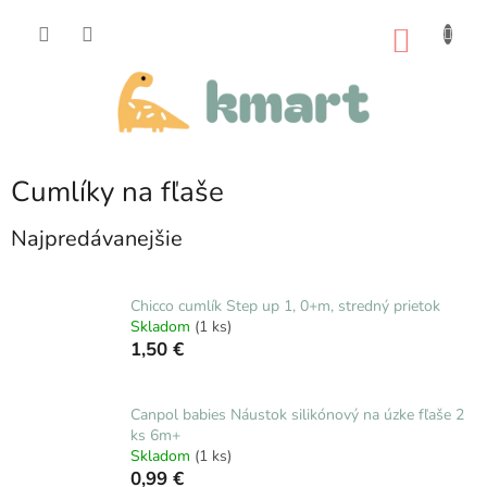
Prejsť
na
NÁKU
obsah
KOŠÍK
Cumlíky na fľaše
Najpredávanejšie
Chicco cumlík Step up 1, 0+m, stredný prietok
Skladom
(1 ks)
1,50 €
Canpol babies Náustok silikónový na úzke fľaše 2
ks 6m+
Skladom
(1 ks)
0,99 €