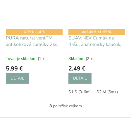
6,99 €
–14 %
od
2,49 €
až
–55 %
PURA natural ventTM
SUAVINEX Cumlík na
antikolikové cumlíky 2ks
fľašu, anatomický kaučuk,
stredný prietok
2 ks v balení
Tovar je skladom
(1 ks)
Skladom
(2 ks)
5,99 €
2,49 €
DETAIL
DETAIL
S1 S (0-6m)
S2 M (6m+)
8
položiek celkom
O
v
l
Z
á
á
d