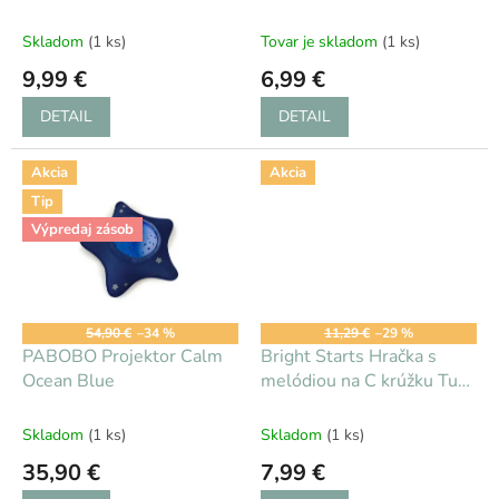
k
t
Skladom
(1 ks)
Tovar je skladom
(1 ks)
o
9,99 €
6,99 €
v
DETAIL
DETAIL
Akcia
Akcia
Tip
Výpredaj zásob
54,90 €
–34 %
11,29 €
–29 %
PABOBO Projektor Calm
Bright Starts Hračka s
Ocean Blue
melódiou na C krúžku Tug
Tunes slon 0m+ 12340-6
Skladom
(1 ks)
Skladom
(1 ks)
35,90 €
7,99 €