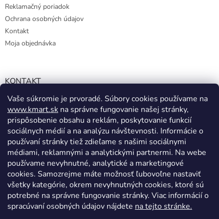
Reklamačný poriadok
Ochrana osobných údajov
Kontakt
Moja objednávka
KONTAKT
Vaše súkromie je prvoradé. Súbory cookies používame na
info@kmart.sk
www.kmart.sk
na správne fungovanie našej stránky,
+421 947 979 193
prispôsobenie obsahu a reklám, poskytovanie funkcií
+421 947 979 193
sociálnych médií a na analýzu návštevnosti. Informácie o
používaní stránky tiež zdieľame s našimi sociálnymi
facebook.com/Kolieramarket
médiami, reklamnými a analytickými partnermi. Na webe
používame nevyhnutné, analytické a marketingové
cookies. Samozrejme máte možnosť ľubovoľne nastaviť
všetky kategórie, okrem nevyhnutných cookies, ktoré sú
potrebné na správne fungovanie stránky. Viac informácií o
spracúvaní osobných údajov nájdete
na tejto stránke.