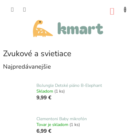
Prejsť
na
NÁKU
obsah
KOŠÍK
Zvukové a svietiace
Najpredávanejšie
BoJungle Detské piáno B-Elephant
Skladom
(1 ks)
9,99 €
Clementoni Baby mikrofón
Tovar je skladom
(1 ks)
6,99 €