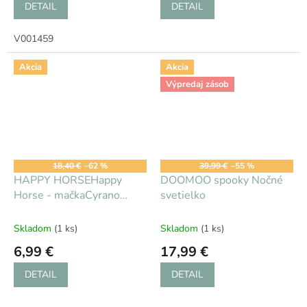
DETAIL
DETAIL
V001459
Akcia
Akcia
Výpredaj zásob
18,40 €
–62 %
39,99 €
–55 %
HAPPY HORSEHappy
DOOMOO spooky Nočné
Horse - mačkaCyrano
svetielko
hudebná
Skladom
(1 ks)
Skladom
(1 ks)
6,99 €
17,99 €
DETAIL
DETAIL