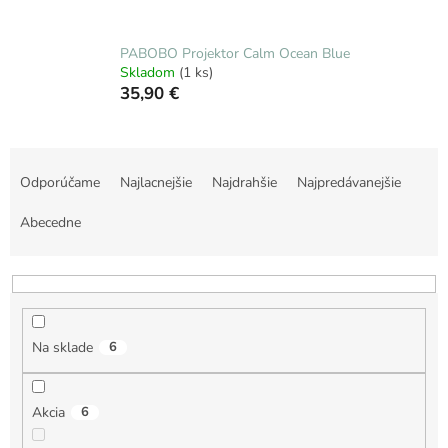
PABOBO Projektor Calm Ocean Blue
Skladom
(1 ks)
35,90 €
R
a
Odporúčame
Najlacnejšie
Najdrahšie
Najpredávanejšie
d
e
Abecedne
n
i
e
p
r
Na sklade
6
o
d
u
Akcia
6
k
t