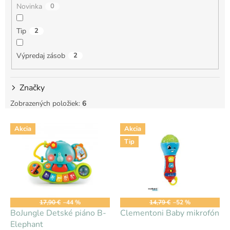
Novinka
0
o
v
Tip
2
Výpredaj zásob
2
Značky
Zobrazených položiek:
6
V
Akcia
Akcia
ý
Tip
p
i
s
p
r
o
17,90 €
–44 %
14,79 €
–52 %
d
BoJungle Detské piáno B-
Clementoni Baby mikrofón
u
Elephant