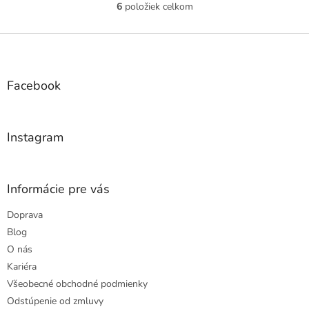
6
položiek celkom
O
v
l
Z
á
á
d
p
a
ä
Facebook
c
t
i
i
e
e
p
Instagram
r
v
k
y
Informácie pre vás
v
ý
Doprava
p
Blog
i
s
O nás
u
Kariéra
Všeobecné obchodné podmienky
Odstúpenie od zmluvy