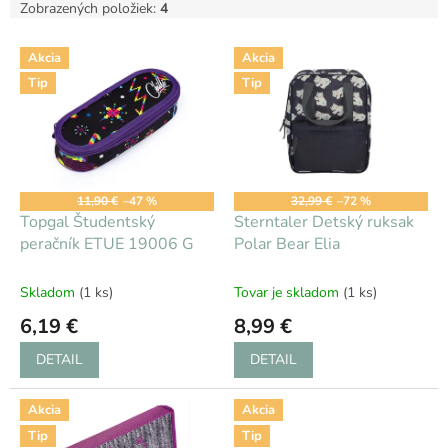
Zobrazených položiek:
4
V
Akcia
Akcia
ý
Tip
Tip
p
i
s
p
r
o
11,90 €
–47 %
32,99 €
–72 %
d
Topgal Študentský
Sterntaler Detský ruksak
u
peračník ETUE 19006 G
Polar Bear Elia
k
t
Skladom
(1 ks)
Tovar je skladom
(1 ks)
o
6,19 €
8,99 €
v
DETAIL
DETAIL
Akcia
Akcia
Tip
Tip