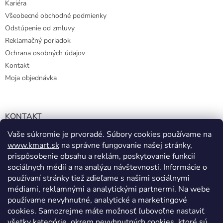
Kariéra
Všeobecné obchodné podmienky
Odstúpenie od zmluvy
Reklamačný poriadok
Ochrana osobných údajov
Kontakt
Moja objednávka
KONTAKT
Vaše súkromie je prvoradé. Súbory cookies používame na
info@kmart.sk
www.kmart.sk
na správne fungovanie našej stránky,
+421 947 979 193
prispôsobenie obsahu a reklám, poskytovanie funkcií
+421 947 979 193
sociálnych médií a na analýzu návštevnosti. Informácie o
používaní stránky tiež zdieľame s našimi sociálnymi
facebook.com/Kolieramarket
médiami, reklamnými a analytickými partnermi. Na webe
používame nevyhnutné, analytické a marketingové
cookies. Samozrejme máte možnosť ľubovoľne nastaviť
všetky kategórie, okrem nevyhnutných cookies, ktoré sú