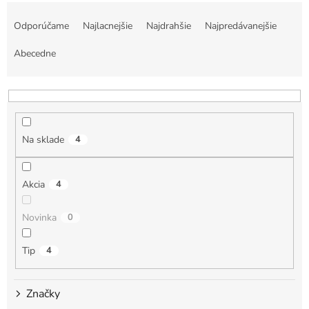
R
a
Odporúčame
Najlacnejšie
Najdrahšie
Najpredávanejšie
d
e
Abecedne
n
i
e
p
r
Na sklade
4
o
d
u
Akcia
4
k
t
Novinka
0
o
v
Tip
4
Značky