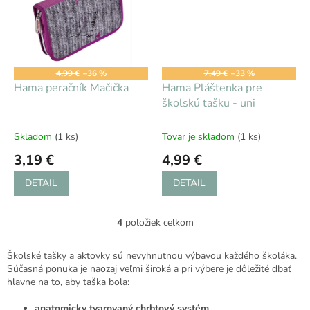
4,99 €
–36 %
7,49 €
–33 %
Hama peračník Mačička
Hama Pláštenka pre
školskú tašku - uni
Skladom
(1 ks)
Tovar je skladom
(1 ks)
3,19 €
4,99 €
DETAIL
DETAIL
4
položiek celkom
O
v
l
Školské tašky a aktovky sú nevyhnutnou výbavou každého školáka.
á
Súčasná ponuka je naozaj veľmi široká a pri výbere je dôležité dbať
d
hlavne na to, aby taška bola:
a
c
anatomicky tvarovaný chrbtový systém