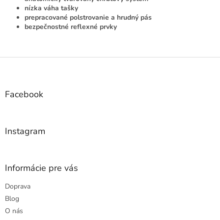
i
nízka váha tašky
e
prepracované polstrovanie a hrudný pás
p
bezpečnostné reflexné prvky
r
v
k
Z
y
á
v
ý
p
p
ä
Facebook
i
t
s
i
u
e
Instagram
Informácie pre vás
Doprava
Blog
O nás