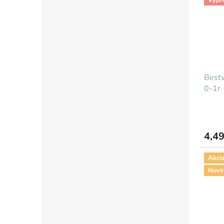
Bestw
0-1r
4,49
Akci
Novi