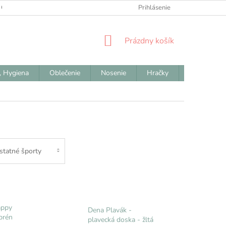
 OBCHODNÉ PODMIENKY
ODSTÚPENIE OD ZMLUVY
Prihlásenie
REKLAM
NÁKUPNÝ
Prázdny košík
KOŠÍK
, Hygiena
Oblečenie
Nosenie
Hračky
Výpredaj
statné športy
appy
Dena Plavák -
prén
plavecká doska - žltá