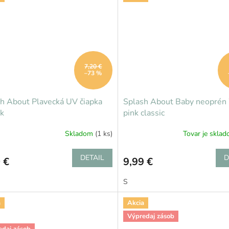
7,20 €
–73 %
h About Plavecká UV čiapka
Splash About Baby neoprén
k
pink classic
Skladom
(1 ks)
Tovar je skla
DETAIL
D
 €
9,99 €
S
a
Akcia
Výpredaj zásob
edaj zásob