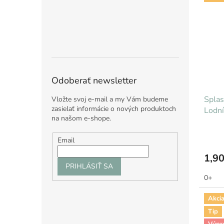
Odoberať newsletter
Splas
Vložte svoj e-mail a my Vám budeme
zasielať informácie o nových produktoch
Lodní
na našom e-shope.
Email
1,90
PRIHLÁSIŤ SA
0+
Akci
Tip
Výpr