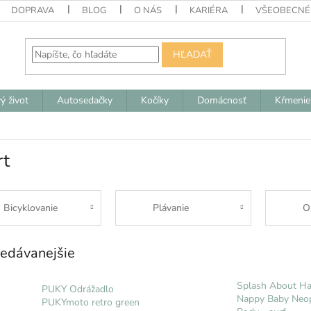
DOPRAVA
BLOG
O NÁS
KARIÉRA
VŠEOBECNÉ
HĽADAŤ
ý život
Autosedačky
Kočíky
Domácnosť
Kŕmenie
rt
Bicyklovanie
Plávanie
O
edávanejšie
Splash About H
PUKY Odrážadlo
Nappy Baby Neo
PUKYmoto retro green