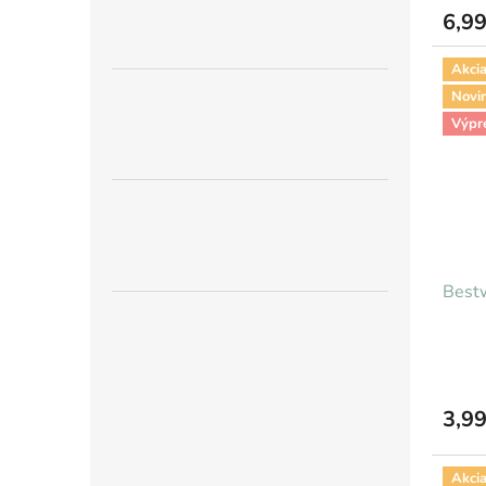
6,99
Akci
Novi
Výpr
Best
3,99
Akci