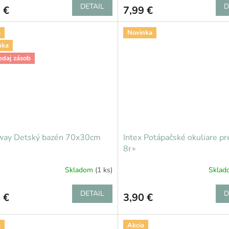
DETAIL
D
 €
7,99 €
a
Novinka
nka
edaj zásob
way Detský bazén 70x30cm
Intex Potápačské okuliare pr
8r+
Skladom
(1 ks)
Skla
DETAIL
D
 €
3,90 €
a
Akcia