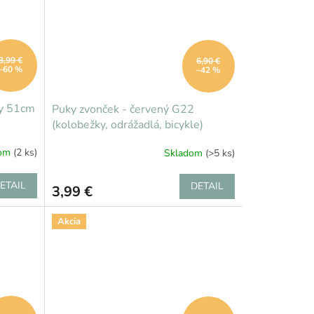
3,99 €
6,90 €
–60 %
–42 %
by 51cm
Puky zvonček - červený G22
(kolobežky, odrážadlá, bicykle)
dom
(2 ks)
Skladom
(>5 ks)
ETAIL
DETAIL
3,99 €
Akcia