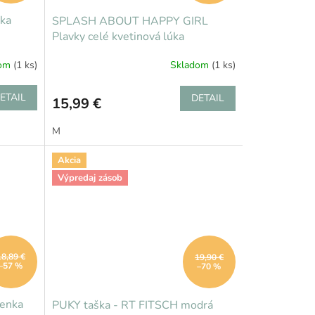
bka
SPLASH ABOUT HAPPY GIRL
Plavky celé kvetinová lúka
dom
(1 ks)
Skladom
(1 ks)
ETAIL
DETAIL
15,99 €
M
Akcia
Výpredaj zásob
18,89 €
19,90 €
–57 %
–70 %
lenka
PUKY taška - RT FITSCH modrá