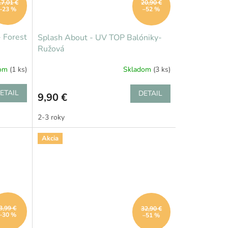
17,01 €
20,90 €
–23 %
–52 %
 Forest
Splash About - UV TOP Balóniky-
Ružová
dom
(1 ks)
Skladom
(3 ks)
ETAIL
DETAIL
9,90 €
2-3 roky
Akcia
3,99 €
32,90 €
–30 %
–51 %