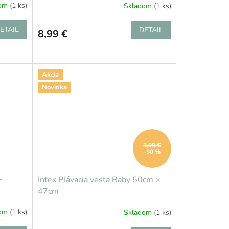
dom
(1 ks)
Skladom
(1 ks)
ETAIL
DETAIL
8,99 €
Akcia
Novinka
3,99 €
–50 %
-
Intex Plávacia vesta Baby 50cm ×
47cm
dom
(1 ks)
Skladom
(1 ks)