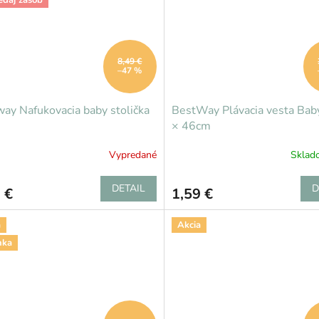
8,49 €
–47 %
ay Nafukovacia baby stolička
BestWay Plávacia vesta Ba
× 46cm
Vypredané
Skla
DETAIL
D
 €
1,59 €
a
Akcia
nka