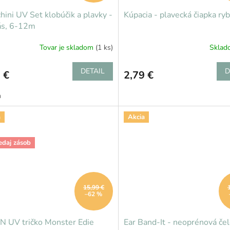
hini UV Set klobúčik a plavky -
Kúpacia - plavecká čiapka ry
ás, 6-12m
Tovar je skladom
(1 ks)
Skla
DETAIL
D
 €
2,79 €
m
a
Akcia
edaj zásob
15,99 €
–62 %
N UV tričko Monster Edie
Ear Band-It - neoprénová če