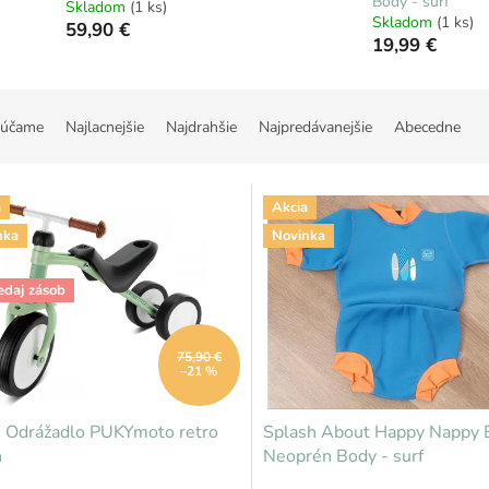
Body - surf
Skladom
(1 ks)
Skladom
(1 ks)
59,90 €
19,99 €
účame
Najlacnejšie
Najdrahšie
Najpredávanejšie
Abecedne
a
Akcia
nka
Novinka
edaj zásob
75,90 €
–21 %
 Odrážadlo PUKYmoto retro
Splash About Happy Nappy 
n
Neoprén Body - surf