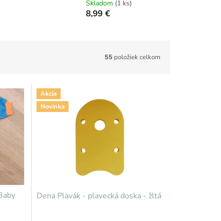
Skladom
(1 ks)
8,99 €
55
položiek celkom
Akcia
Novinka
Baby
Dena Plavák - plavecká doska - žltá