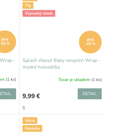
Tip
Výpredaj zásob
29 €
29 €
–65 %
–65 %
 Wrap -
Splash About Baby neoprén Wrap -
modré hviezdičky
dom
(1 ks)
Tovar je skladom
(1 ks)
ETAIL
DETAIL
9,99 €
S
Akcia
Novinka