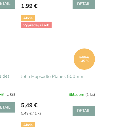
ETAIL
DETAIL
1,99 €
Akcia
Výpredaj zásob
Zľava
9,99 €
–45 %
e deti
John Hopsadlo Planes 500mm
dom
(1 ks)
Skladom
(1 ks)
5,49 €
ETAIL
DETAIL
Jednotková
5,49 € / 1 ks
cena:
Akcia