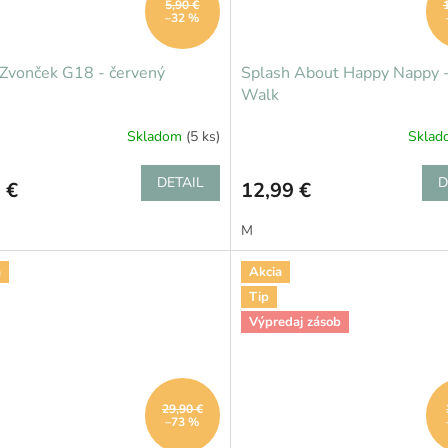
5,90 €
–32 %
Zvonček G18 - červený
Splash About Happy Nappy -
Walk
Skladom
(5 ks)
Skla
DETAIL
D
 €
12,99 €
M
a
Akcia
Tip
Výpredaj zásob
29,90 €
–73 %