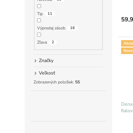
v
Tip
11
59,9
Výpredaj zásob
16
Zľava
2
Akci
Novi
Značky
Veľkosť
Zobrazených položiek:
55
Dena 
fialo