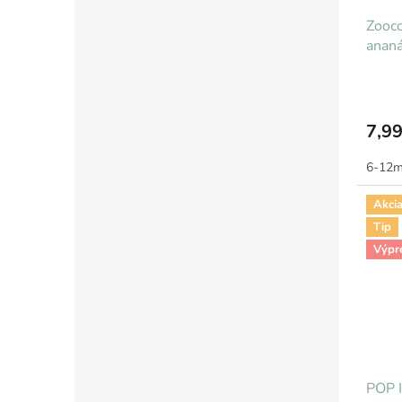
Zoocc
anan
7,99
6-12
Akci
Tip
Výpr
POP I