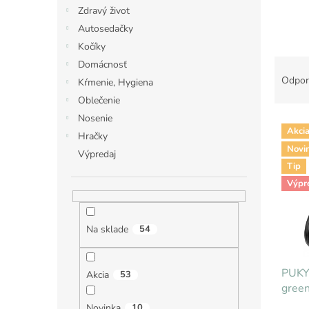
Zdravý život
Autosedačky
Kočíky
R
Domácnosť
a
Odpor
Kŕmenie, Hygiena
d
Oblečenie
e
Nosenie
V
n
Akci
ý
Hračky
i
Novi
p
e
Výpredaj
i
Tip
p
s
r
Výpr
p
o
r
d
o
u
Na sklade
54
d
k
u
t
PUKY
k
o
Akcia
53
gree
t
v
o
Novinka
10