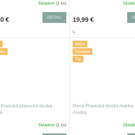
Skladom
(1 ks)
Skla
DETAIL
D
0 €
19,99 €
L
a
Akcia
nka
Novinka
Tip
Klasická plavecká doska -
Dena Plavecká doska macko 
vá
modrý
Skladom
(1 ks)
Skla