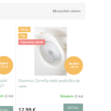
10
položiek celkom
Akcia
Tip
Výpredaj zásob
8,50 €
24,40 €
–21 %
–46 %
júci
Doomoo Cormfly bath podložka do
OST
vane
dom
(1 ks)
Skladom
(1 ks)
DETAIL
12,99 €
ETAIL