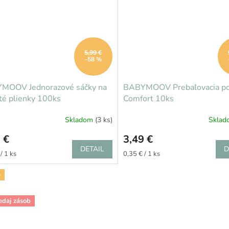
5,99 €
–58 %
MOOV Jednorazové sáčky na
BABYMOOV Prebaľovacia po
té plienky 100ks
Comfort 10ks
Skladom
(3 ks)
Skla
 €
3,49 €
DETAIL
D
ková
Jednotková
/ 1 ks
0,35 € / 1 ks
cena:
a
edaj zásob