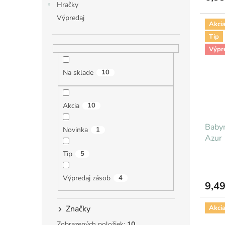
Hračky
Výpredaj
Akci
Tip
Výpr
Na sklade
10
Akcia
10
Baby
Novinka
1
Azur
Tip
5
Výpredaj zásob
4
9,49
Akci
Značky
Zobrazených položiek:
10