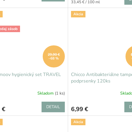
Jednotková
33,45 € / 100 ml
cena:
a
Akcia
edaj zásob
29,90 €
–68 %
moov hygienický set TRAVEL
Chicco Antibakteriálne tamp
podprsenky 120ks
Skladom
(1 ks)
Skla
DETAIL
D
 €
6,99 €
a
Akcia