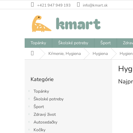
Prejsť
+421 947 949 193
info@kmart.sk
na
obsah
Topánky
Školské potreby
Šport
Zdrav
Domov
Kŕmenie, Hygiena
Hygiena
Hygien
B
Hygi
o
Preskočiť
č
Kategórie
kategórie
Najpr
n
ý
Topánky
p
Školské potreby
a
Šport
n
e
Zdravý život
l
Autosedačky
Kočíky