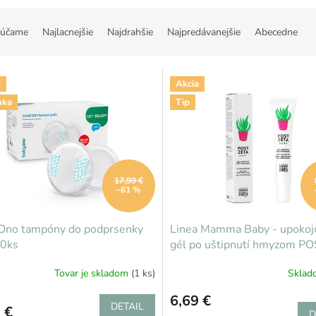
účame
Najlacnejšie
Najdrahšie
Najpredávanejšie
Abecedne
a
Akcia
nka
Tip
17,99 €
–61 %
Ono tampóny do podprsenky
Linea Mamma Baby - upokoju
0ks
gél po uštipnutí hmyzom P
ZETA
Tovar je skladom
(1 ks)
Skla
6,69 €
DETAIL
 €
D