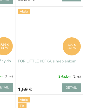
Akcia
17,99 €
2,90 €
–61 %
–45 %
óny do
FOR LITTLE KEFKA s hrebienkom
dom
(1 ks)
Skladom
(2 ks)
ETAIL
DETAIL
1,59 €
Akcia
Tip