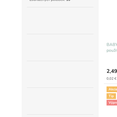
BABY
použi
2,49
Jednot
0,02 € 
cena:
Akci
Tip
Výpr