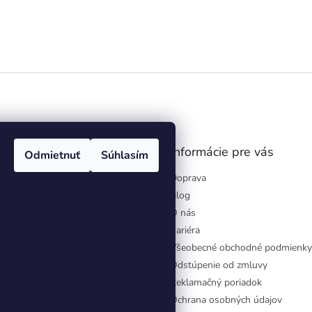
r
v
k
y
v
ý
p
i
s
u
gram
Informácie pre vás
Odmietnuť
Súhlasím
Doprava
Blog
O nás
Kariéra
Všeobecné obchodné podmienky
Odstúpenie od zmluvy
Reklamačný poriadok
Ochrana osobných údajov