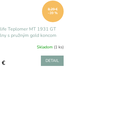
8,29 €
–39 %
olife Teplomer MT 1931 GT
álny s pružným gold koncom
Skladom
(1 ks)
DETAIL
 €
O
v
l
á
d
a
c
i
e
p