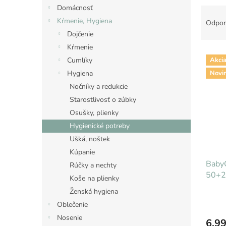
Domácnosť
R
a
Kŕmenie, Hygiena
Odpor
d
Dojčenie
e
Kŕmenie
V
n
Cumlíky
Akci
ý
i
Novi
Hygiena
p
e
i
p
Nočníky a redukcie
s
r
Starostlivosť o zúbky
p
o
Osušky, plienky
r
d
Hygienické potreby
o
u
Ušká, noštek
d
k
Kúpanie
u
t
Baby
k
o
Rúčky a nechty
50+2
t
v
Koše na plienky
o
Ženská hygiena
v
Oblečenie
Nosenie
6,99