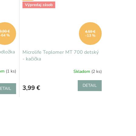
Výpredaj zásob
9,90 €
4,59 €
–64 %
–13 %
dložka
Microlife Teplomer MT 700 detský
- kačička
dom
(1 ks)
Skladom
(2 ks)
DETAIL
3,99 €
ETAIL