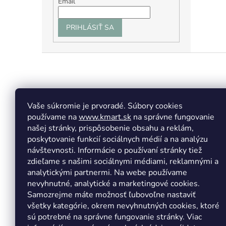
Email
PRIHLÁSIŤ SA
Z
á
p
ä
t
Vaše súkromie je prvoradé. Súbory cookies
Facebook
Insta
i
používame na
www.kmart.sk
na správne fungovanie
e
našej stránky, prispôsobenie obsahu a reklám,
poskytovanie funkcií sociálnych médií a na analýzu
návštevnosti. Informácie o používaní stránky tiež
zdieľame s našimi sociálnymi médiami, reklamnými a
analytickými partnermi. Na webe používame
nevyhnutné, analytické a marketingové cookies.
Samozrejme máte možnosť ľubovoľne nastaviť
všetky kategórie, okrem nevyhnutných cookies, ktoré
sú potrebné na správne fungovanie stránky. Viac