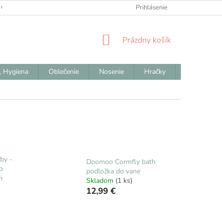
 OBCHODNÉ PODMIENKY
ODSTÚPENIE OD ZMLUVY
Prihlásenie
REKLAM
NÁKUPNÝ
Prázdny košík
KOŠÍK
, Hygiena
Oblečenie
Nosenie
Hračky
Výpredaj
by -
Doomoo Cormfly bath
o
podložka do vane
m
Skladom
(1 ks)
12,99 €