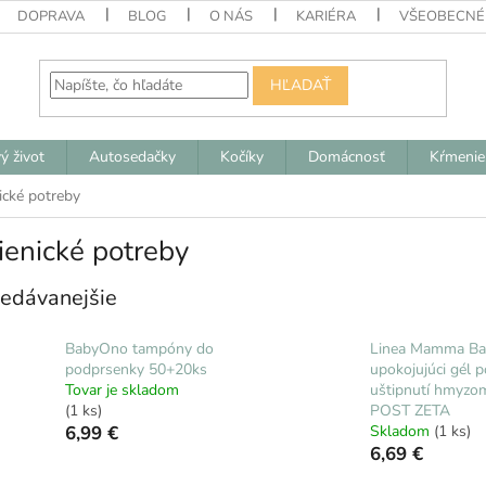
DOPRAVA
BLOG
O NÁS
KARIÉRA
VŠEOBECNÉ
HĽADAŤ
ý život
Autosedačky
Kočíky
Domácnosť
Kŕmenie
ické potreby
enické potreby
edávanejšie
BabyOno tampóny do
Linea Mamma Ba
podprsenky 50+20ks
upokojujúci gél p
Tovar je skladom
uštipnutí hmyzo
(1 ks)
POST ZETA
6,99 €
Skladom
(1 ks)
6,69 €