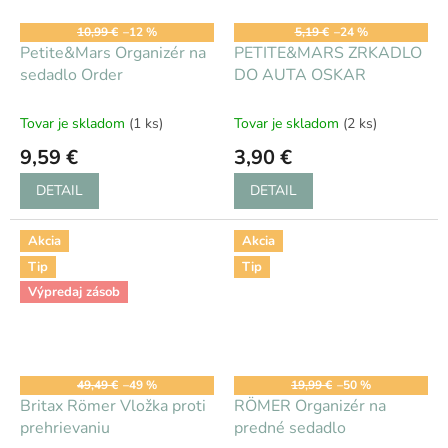
10,99 €
–12 %
5,19 €
–24 %
Petite&Mars Organizér na
PETITE&MARS ZRKADLO
sedadlo Order
DO AUTA OSKAR
Tovar je skladom
(1 ks)
Tovar je skladom
(2 ks)
9,59 €
3,90 €
DETAIL
DETAIL
Akcia
Akcia
Tip
Tip
Výpredaj zásob
49,49 €
–49 %
19,99 €
–50 %
Britax Römer Vložka proti
RÖMER Organizér na
prehrievaniu
predné sedadlo