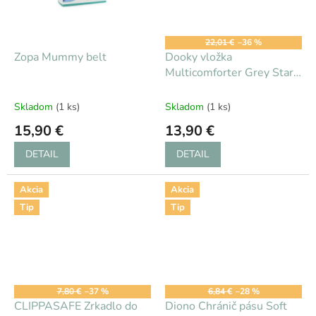
22,01 €
–36 %
Zopa Mummy belt
Dooky vložka
Multicomforter Grey Star -
reversible
Skladom
(1 ks)
Skladom
(1 ks)
15,90 €
13,90 €
DETAIL
DETAIL
Akcia
Akcia
Tip
Tip
7,80 €
–37 %
6,84 €
–28 %
CLIPPASAFE Zrkadlo do
Diono Chránič pásu Soft