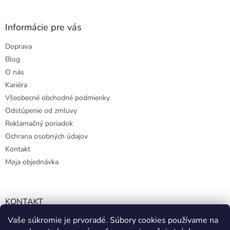
u
Informácie pre vás
Doprava
Blog
O nás
Kariéra
Všeobecné obchodné podmienky
Odstúpenie od zmluvy
Reklamačný poriadok
Ochrana osobných údajov
Kontakt
Moja objednávka
KONTAKT
Vaše súkromie je prvoradé. Súbory cookies používame na
info@kmart.sk