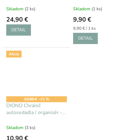
Skladom
(2 ks)
Skladom
(1 ks)
24,90 €
9,90 €
Jednotková
9,90 € / 1 ks
DETAIL
cena:
DETAIL
Akcia
13,90 €
–21 %
DIONO Chránič
autosedadla / organizér -
Stow´n Go
Skladom
(3 ks)
10,90 €