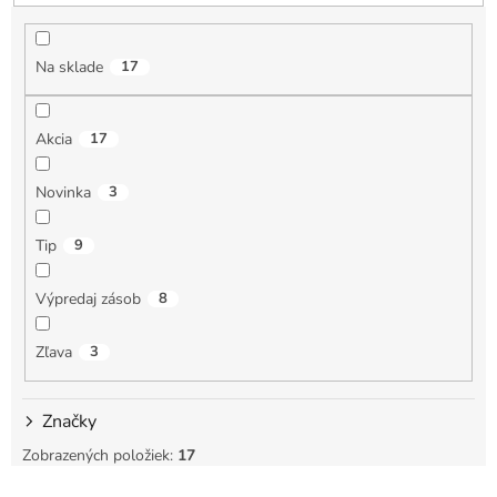
e
p
r
Na sklade
17
o
d
u
Akcia
17
k
t
Novinka
3
o
v
Tip
9
Výpredaj zásob
8
Zľava
3
Značky
Zobrazených položiek:
17