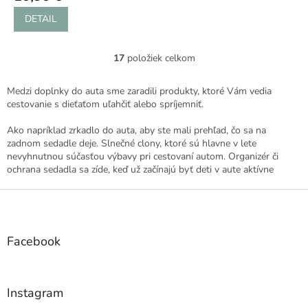
DETAIL
17
položiek celkom
O
v
l
Medzi doplnky do auta sme zaradili produkty, ktoré Vám vedia
á
cestovanie s dieťaťom uľahčiť alebo spríjemniť.
d
a
Ako napríklad zrkadlo do auta, aby ste mali prehľad, čo sa na
c
zadnom sedadle deje. Slnečné clony, ktoré sú hlavne v lete
i
nevyhnutnou súčasťou výbavy pri cestovaní autom. Organizér či
e
ochrana sedadla sa zíde, keď už začínajú byť deti v aute aktívne
p
r
Z
v
á
k
p
y
ä
Facebook
v
t
ý
i
p
e
i
Instagram
s