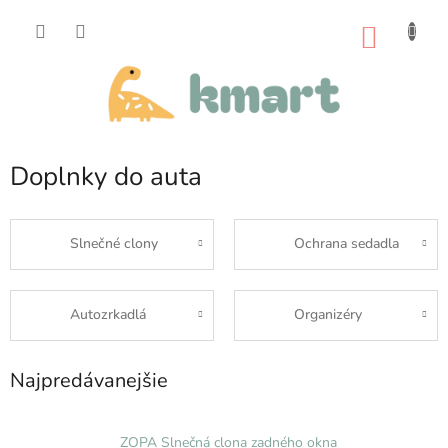
Prejsť
na
NÁKU
obsah
KOŠÍK
Doplnky do auta
Slnečné clony
Ochrana sedadla
Autozrkadlá
Organizéry
Najpredávanejšie
ZOPA Slnečná clona zadného okna