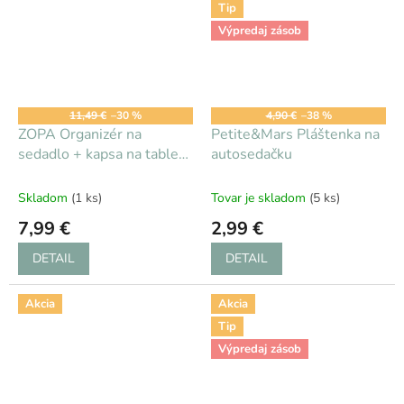
Tip
Výpredaj zásob
11,49 €
–30 %
4,90 €
–38 %
ZOPA Organizér na
Petite&Mars Pláštenka na
sedadlo + kapsa na tablet
autosedačku
a vreckovky
Skladom
(1 ks)
Tovar je skladom
(5 ks)
7,99 €
2,99 €
DETAIL
DETAIL
Akcia
Akcia
Tip
Výpredaj zásob