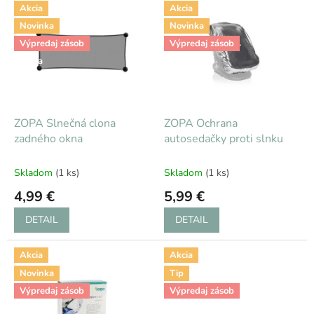
V
Akcia
Akcia
ý
Novinka
Novinka
p
i
Výpredaj zásob
Výpredaj zásob
s
Zľava
Zľava
p
r
o
d
ZOPA Slnečná clona
ZOPA Ochrana
u
zadného okna
autosedačky proti slnku
k
t
Skladom
(1 ks)
Skladom
(1 ks)
o
4,99 €
5,99 €
v
DETAIL
DETAIL
Akcia
Akcia
Novinka
Tip
Výpredaj zásob
Výpredaj zásob
Zľava