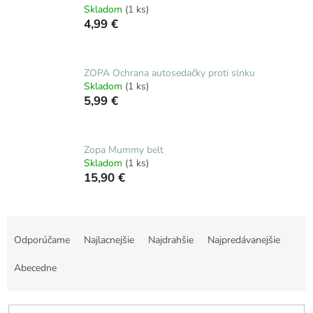
Skladom
(1 ks)
4,99 €
ZOPA Ochrana autosedačky proti slnku
Skladom
(1 ks)
5,99 €
Zopa Mummy belt
Skladom
(1 ks)
15,90 €
R
a
Odporúčame
Najlacnejšie
Najdrahšie
Najpredávanejšie
d
e
Abecedne
n
i