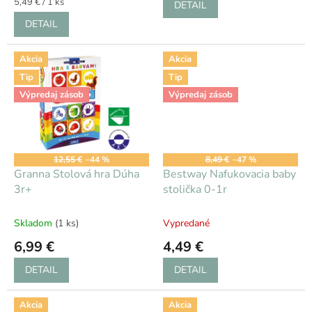
Jednotková
5,49 € / 1 ks
DETAIL
cena:
DETAIL
Akcia
Akcia
Tip
Tip
Výpredaj zásob
Výpredaj zásob
12,55 €
–44 %
8,49 €
–47 %
Granna Stolová hra Dúha
Bestway Nafukovacia baby
3r+
stolička 0-1r
Skladom
(1 ks)
Vypredané
6,99 €
4,49 €
DETAIL
DETAIL
Akcia
Akcia