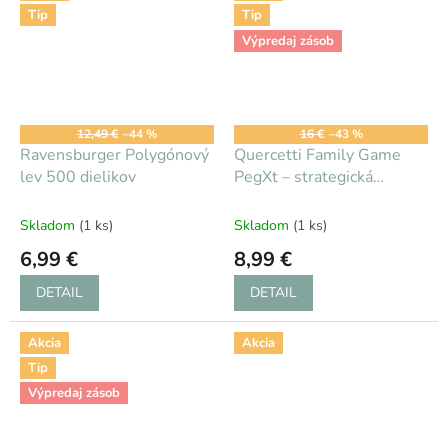
Tip
Tip
Výpredaj zásob
12,49 €
–44 %
16 €
–43 %
Ravensburger Polygónový
Quercetti Family Game
lev 500 dielikov
PegXt – strategická
prepájacia hra, 8r+
Skladom
(1 ks)
Skladom
(1 ks)
6,99 €
8,99 €
DETAIL
DETAIL
Akcia
Akcia
Tip
Výpredaj zásob