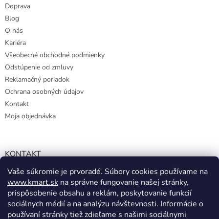
ý
Doprava
p
Blog
i
s
O nás
u
Kariéra
Všeobecné obchodné podmienky
Odstúpenie od zmluvy
Reklamačný poriadok
Ochrana osobných údajov
Kontakt
Moja objednávka
KONTAKT
Vaše súkromie je prvoradé. Súbory cookies používame na
info@kmart.sk
www.kmart.sk
na správne fungovanie našej stránky,
+421 947 979 193
prispôsobenie obsahu a reklám, poskytovanie funkcií
+421 947 979 193
sociálnych médií a na analýzu návštevnosti. Informácie o
používaní stránky tiež zdieľame s našimi sociálnymi
facebook.com/Kolieramarket