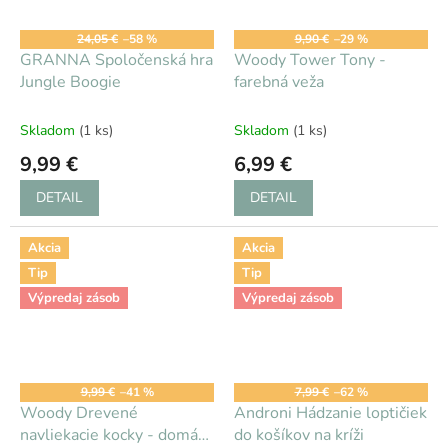
24,05 €
–58 %
9,90 €
–29 %
GRANNA Spoločenská hra
Woody Tower Tony -
Jungle Boogie
farebná veža
Skladom
(1 ks)
Skladom
(1 ks)
9,99 €
6,99 €
DETAIL
DETAIL
Akcia
Akcia
Tip
Tip
Výpredaj zásob
Výpredaj zásob
9,99 €
–41 %
7,99 €
–62 %
Woody Drevené
Androni Hádzanie loptičiek
navliekacie kocky - domáce
do košíkov na kríži