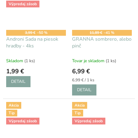
Výpredaj zásob
3,99 €
–50 %
11,89 €
–41 %
Androni Sada na piesok
GRANNA sombrero, alebo
hradby - 4ks
pinč
Skladom
(1 ks)
Tovar je skladom
(1 ks)
1,99 €
6,99 €
Jednotková
6,99 € / 1 ks
DETAIL
cena:
DETAIL
Akcia
Akcia
Tip
Tip
Výpredaj zásob
Výpredaj zásob