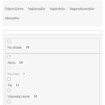
R
a
Odporúčame
Najlacnejšie
Najdrahšie
Najpredávanejšie
d
e
Abecedne
n
i
e
p
r
Na sklade
18
o
d
u
Akcia
19
k
t
Novinka
0
o
v
Tip
11
Výpredaj zásob
10