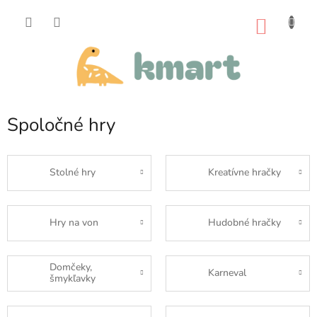
Prejsť
na
NÁKU
obsah
KOŠÍK
Spoločné hry
Stolné hry
Kreatívne hračky
Hry na von
Hudobné hračky
Domčeky,
Karneval
šmykľavky