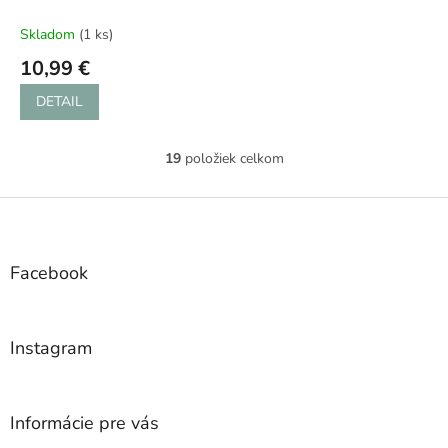
Skladom
(1 ks)
10,99 €
DETAIL
19
položiek celkom
O
v
l
Z
á
á
d
p
a
ä
Facebook
c
t
i
i
e
e
p
Instagram
r
v
k
y
Informácie pre vás
v