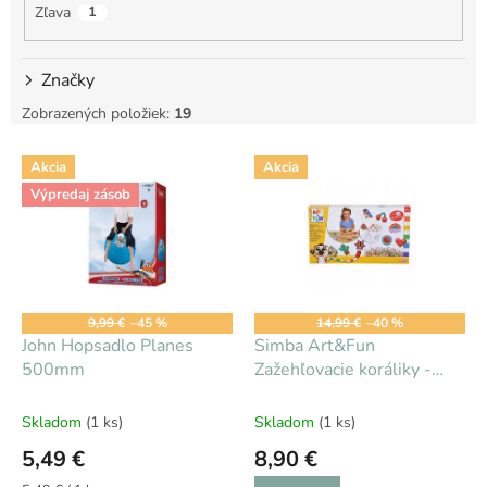
Zľava
1
Značky
Zobrazených položiek:
19
V
Akcia
Akcia
ý
Výpredaj zásob
p
i
Zľava
s
p
r
o
9,99 €
–45 %
14,99 €
–40 %
d
John Hopsadlo Planes
Simba Art&Fun
u
500mm
Zažehľovacie koráliky -
k
sada
t
Skladom
(1 ks)
Skladom
(1 ks)
o
5,49 €
8,90 €
v