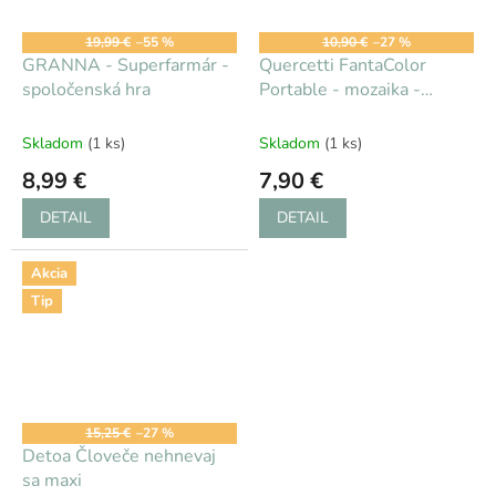
19,99 €
–55 %
10,90 €
–27 %
GRANNA - Superfarmár -
Quercetti FantaColor
spoločenská hra
Portable - mozaika -
štvorc./trojuh. – 100ks
Skladom
(1 ks)
Skladom
(1 ks)
8,99 €
7,90 €
DETAIL
DETAIL
Akcia
Tip
15,25 €
–27 %
Detoa Človeče nehnevaj
sa maxi