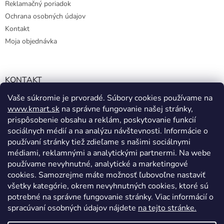
Reklamačný poriadok
Ochrana osobných údajov
Kontakt
Moja objednávka
KONTAKT
Vaše súkromie je prvoradé. Súbory cookies používame na
info@kmart.sk
www.kmart.sk
na správne fungovanie našej stránky,
+421 947 979 193
prispôsobenie obsahu a reklám, poskytovanie funkcií
+421 947 979 193
sociálnych médií a na analýzu návštevnosti. Informácie o
používaní stránky tiež zdieľame s našimi sociálnymi
facebook.com/Kolieramarket
médiami, reklamnými a analytickými partnermi. Na webe
používame nevyhnutné, analytické a marketingové
cookies. Samozrejme máte možnosť ľubovoľne nastaviť
všetky kategórie, okrem nevyhnutných cookies, ktoré sú
potrebné na správne fungovanie stránky. Viac informácií o
spracúvaní osobných údajov nájdete
na tejto stránke.