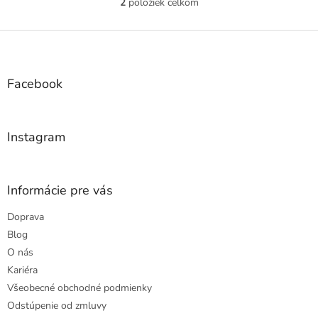
2
položiek celkom
O
v
l
Z
á
á
d
p
a
ä
Facebook
c
t
i
i
e
e
p
Instagram
r
v
k
y
Informácie pre vás
v
ý
Doprava
p
Blog
i
s
O nás
u
Kariéra
Všeobecné obchodné podmienky
Odstúpenie od zmluvy