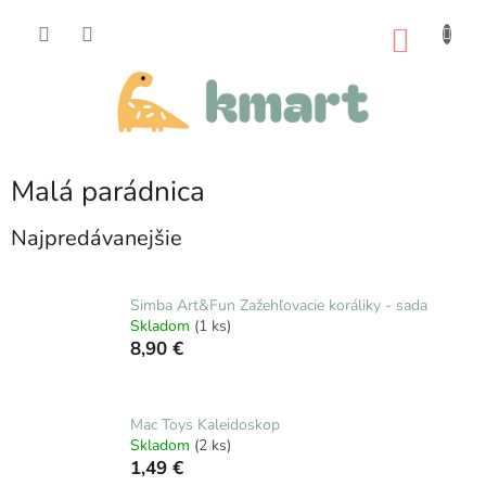
Prejsť
na
NÁKU
obsah
KOŠÍK
Malá parádnica
Najpredávanejšie
Simba Art&Fun Zažehľovacie koráliky - sada
Skladom
(1 ks)
8,90 €
Mac Toys Kaleidoskop
Skladom
(2 ks)
1,49 €