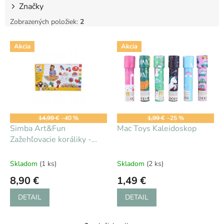
Značky
Zobrazených položiek:
2
V
Akcia
Akcia
ý
p
i
s
p
r
o
14,99 €
–40 %
1,99 €
–25 %
d
Simba Art&Fun
Mac Toys Kaleidoskop
u
Zažehľovacie koráliky -
k
sada
t
Skladom
(1 ks)
Skladom
(2 ks)
o
8,90 €
1,49 €
v
DETAIL
DETAIL