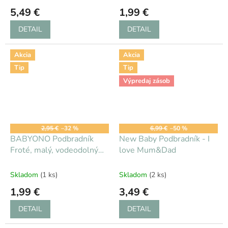
5,49 €
1,99 €
DETAIL
DETAIL
Akcia
Akcia
Tip
Tip
Výpredaj zásob
2,95 €
–32 %
6,99 €
–50 %
BABYONO Podbradník
New Baby Podbradník - I
Froté, malý, vodeodolný
love Mum&Dad
3m+ avokádo
Skladom
(1 ks)
Skladom
(2 ks)
1,99 €
3,49 €
DETAIL
DETAIL