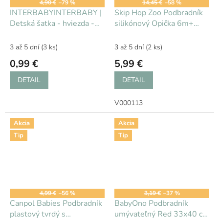
4,90 €
–79 %
14,45 €
–58 %
INTERBABYINTERBABY |
Skip Hop Zoo Podbradník
Detská šatka - hviezda -
silikónový Opička 6m+
KRÉMOVÁ
SH2322.01
3 až 5 dní
(3 ks)
3 až 5 dní
(2 ks)
0,99 €
5,99 €
DETAIL
DETAIL
V000113
Akcia
Akcia
Tip
Tip
Pripravujeme
4,99 €
–56 %
3,19 €
–37 %
Canpol Babies Podbradník
BabyOno Podbradník
plastový tvrdý s
umývateľný Red 33x40 cm