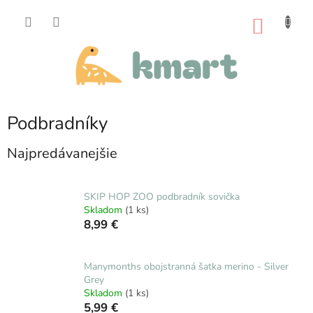
Prejsť
na
NÁKU
obsah
KOŠÍK
Podbradníky
Najpredávanejšie
SKIP HOP ZOO podbradník sovička
Skladom
(1 ks)
8,99 €
Manymonths obojstranná šatka merino - Silver
Grey
Skladom
(1 ks)
5,99 €