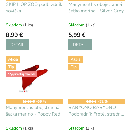
d
SKIP HOP ZOO podbradník
Manymonths obojstranná
u
sovička
šatka merino - Silver Grey
k
t
Skladom
(1 ks)
Skladom
(1 ks)
o
8,99 €
5,99 €
v
DETAIL
DETAIL
Akcia
Akcia
Tip
Tip
Výpredaj zásob
13,50 €
–59 %
2,95 €
–32 %
Manymonths obojstranná
BABYONO BABYONO
šatka merino - Poppy Red
Podbradník Froté, stredný,
vodeodolný 6 m+ melon
Skladom
(1 ks)
Skladom
(1 ks)