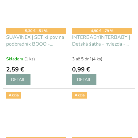
5,30 €
–51 %
4,90 €
–79 %
SUAVINEX | SET klipov na
INTERBABYINTERBABY |
podbradník BOOO -
Detská šatka - hviezda -
ZELENÁ
RUŽOVÁ
Skladom
(1 ks)
3 až 5 dní
(4 ks)
2,59 €
0,99 €
DETAIL
DETAIL
Akcia
Akcia