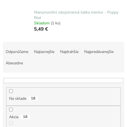
Manymonths obojstranná šatka merino - Poppy
Red
Skladom
(1 ks)
5,49 €
R
a
Odporúčame
Najlacnejšie
Najdrahšie
Najpredávanejšie
d
e
Abecedne
n
i
e
p
r
Na sklade
18
o
d
u
Akcia
18
k
t