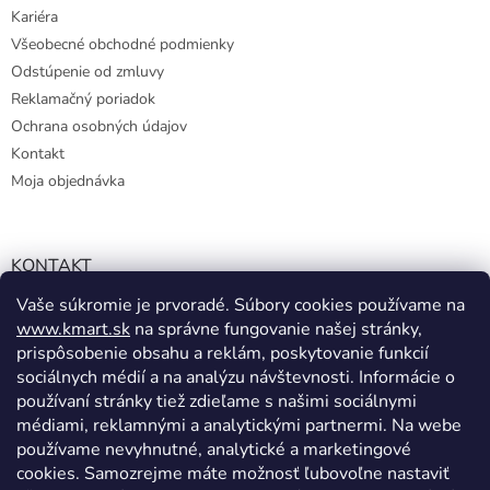
u
Kariéra
Všeobecné obchodné podmienky
Odstúpenie od zmluvy
Reklamačný poriadok
Ochrana osobných údajov
Kontakt
Moja objednávka
KONTAKT
Vaše súkromie je prvoradé. Súbory cookies používame na
info@kmart.sk
www.kmart.sk
na správne fungovanie našej stránky,
+421 947 979 193
prispôsobenie obsahu a reklám, poskytovanie funkcií
+421 947 979 193
sociálnych médií a na analýzu návštevnosti. Informácie o
používaní stránky tiež zdieľame s našimi sociálnymi
facebook.com/Kolieramarket
médiami, reklamnými a analytickými partnermi. Na webe
používame nevyhnutné, analytické a marketingové
cookies. Samozrejme máte možnosť ľubovoľne nastaviť