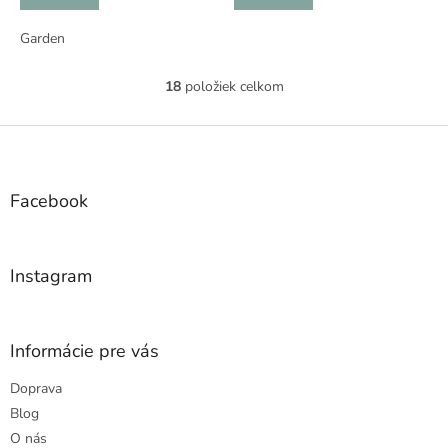
Garden
18
položiek celkom
O
v
l
Z
á
á
d
p
a
ä
Facebook
c
t
i
i
e
e
p
Instagram
r
v
k
y
Informácie pre vás
v
ý
Doprava
p
Blog
i
s
O nás