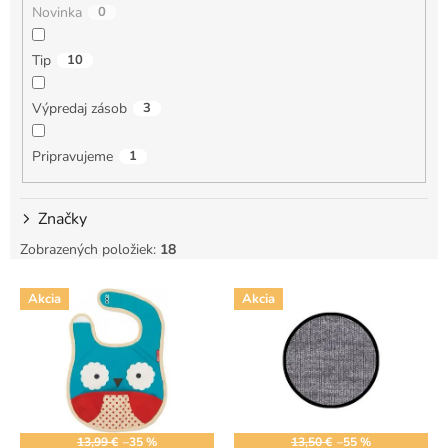
Novinka
0
o
v
Tip
10
Výpredaj zásob
3
Pripravujeme
1
Značky
Zobrazených položiek:
18
V
Akcia
Akcia
ý
p
i
s
p
r
o
13,99 €
–35 %
13,50 €
–55 %