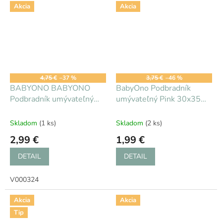
Akcia
Akcia
4,75 €
–37 %
3,75 €
–46 %
BABYONO BABYONO
BabyOno Podbradník
Podbradník umývateľný
umývateľný Pink 30x35
Papuchalk 38 x 45 cm, 36
cm 12m+ AGS_838-BO-
m+
PINK
Skladom
(1 ks)
Skladom
(2 ks)
2,99 €
1,99 €
DETAIL
DETAIL
V000324
Akcia
Akcia
Tip