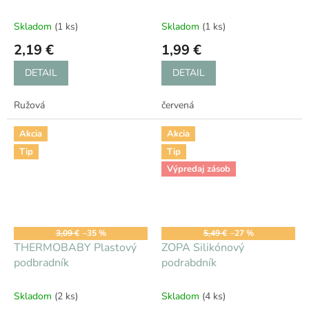
priehradkou - ružový
24m+- ružový
Skladom
(1 ks)
Skladom
(1 ks)
2,19 €
1,99 €
DETAIL
DETAIL
Ružová
červená
Akcia
Akcia
Tip
Tip
Výpredaj zásob
3,09 €
–35 %
5,49 €
–27 %
THERMOBABY Plastový
ZOPA Silikónový
podbradník
podrabdník
Skladom
(2 ks)
Skladom
(4 ks)