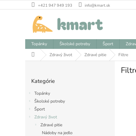
Prejsť
+421 947 949 193
info@kmart.sk
na
obsah
Topánky
Školské potreby
Šport
Zdrav
Domov
Zdravý život
Zdravé pitie
Filtre
B
Filtr
o
Preskočiť
č
Kategórie
kategórie
n
ý
Topánky
p
Školské potreby
a
Šport
n
e
Zdravý život
l
Zdravé pitie
Nádoby na jedlo