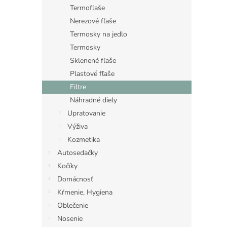
Termofľaše
Nerezové fľaše
Termosky na jedlo
Termosky
Sklenené fľaše
Plastové fľaše
Filtre
Náhradné diely
Upratovanie
Výživa
Kozmetika
Autosedačky
Kočíky
Domácnosť
Kŕmenie, Hygiena
Oblečenie
Nosenie