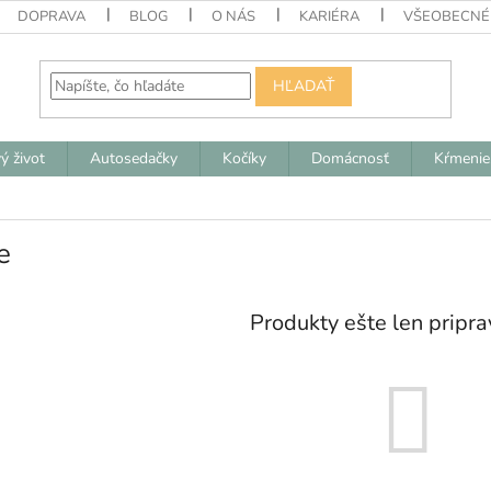
DOPRAVA
BLOG
O NÁS
KARIÉRA
VŠEOBECNÉ
HĽADAŤ
ý život
Autosedačky
Kočíky
Domácnosť
Kŕmenie
e
Produkty ešte len pripr