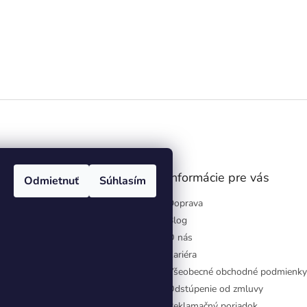
gram
Informácie pre vás
Odmietnuť
Súhlasím
Doprava
Blog
O nás
Kariéra
Všeobecné obchodné podmienky
Odstúpenie od zmluvy
Reklamačný poriadok