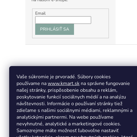
Email
PRIHLÁSIŤ SA
Z
á
p
ä
t
Vaše súkromie je prvoradé. Súbory cookies
Facebook
Insta
i
používame na
www.kmart.sk
na správne fungovanie
e
našej stránky, prispôsobenie obsahu a reklám,
poskytovanie funkcií sociálnych médií a na analýzu
návštevnosti. Informácie o používaní stránky tiež
zdieľame s našimi sociálnymi médiami, reklamnými a
analytickými partnermi. Na webe používame
nevyhnutné, analytické a marketingové cookies.
Samozrejme máte možnosť ľubovoľne nastaviť