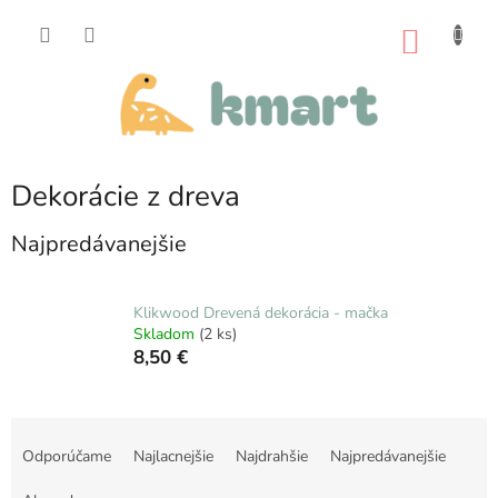
Prejsť
na
NÁKU
obsah
KOŠÍK
Dekorácie z dreva
Najpredávanejšie
Klikwood Drevená dekorácia - mačka
Skladom
(2 ks)
8,50 €
R
a
Odporúčame
Najlacnejšie
Najdrahšie
Najpredávanejšie
d