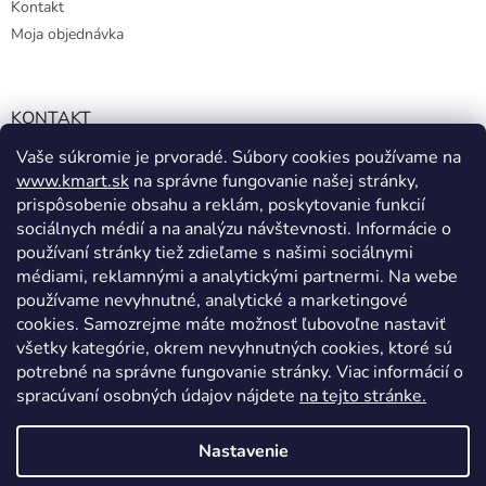
Kontakt
Moja objednávka
KONTAKT
Vaše súkromie je prvoradé. Súbory cookies používame na
info@kmart.sk
www.kmart.sk
na správne fungovanie našej stránky,
+421 947 979 193
prispôsobenie obsahu a reklám, poskytovanie funkcií
+421 947 979 193
sociálnych médií a na analýzu návštevnosti. Informácie o
používaní stránky tiež zdieľame s našimi sociálnymi
facebook.com/Kolieramarket
médiami, reklamnými a analytickými partnermi. Na webe
používame nevyhnutné, analytické a marketingové
cookies. Samozrejme máte možnosť ľubovoľne nastaviť
všetky kategórie, okrem nevyhnutných cookies, ktoré sú
potrebné na správne fungovanie stránky. Viac informácií o
spracúvaní osobných údajov nájdete
na tejto stránke.
Vytvoril Shoptet
Nastavenie