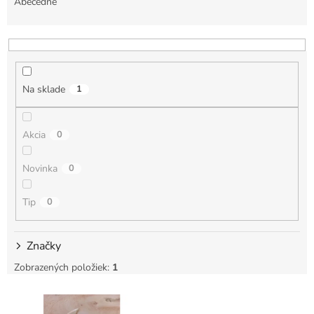
e
Abecedne
n
i
e
p
r
Na sklade
1
o
d
u
Akcia
0
k
t
Novinka
0
o
v
Tip
0
Značky
Zobrazených položiek:
1
V
ý