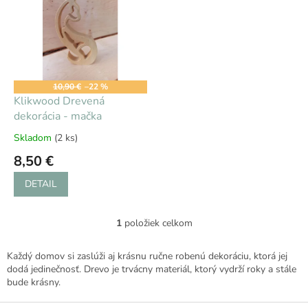
p
i
s
p
r
o
10,90 €
–22 %
d
Klikwood Drevená
u
dekorácia - mačka
k
Skladom
(2 ks)
Priemerné
t
hodnotenie
8,50 €
o
produktu
v
je
DETAIL
4,7
z
5
1
položiek celkom
O
hviezdičiek.
v
l
Každý domov si zaslúži aj krásnu ručne robenú dekoráciu, ktorá jej
á
dodá jedinečnosť. Drevo je trvácny materiál, ktorý vydrží roky a stále
d
bude krásny.
a
c