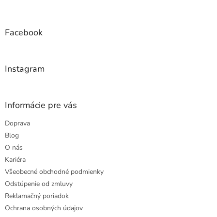
Z
i
á
e
p
p
ä
Facebook
r
t
v
i
k
e
y
Instagram
v
ý
p
i
Informácie pre vás
s
u
Doprava
Blog
O nás
Kariéra
Všeobecné obchodné podmienky
Odstúpenie od zmluvy
Reklamačný poriadok
Ochrana osobných údajov