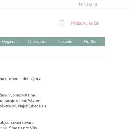
 OBCHODNÉ PODMIENKY
ODSTÚPENIE OD ZMLUVY
Prihlásenie
REKLAM
NÁKUPNÝ
Prázdny košík
KOŠÍK
, Hygiena
Oblečenie
Nosenie
Hračky
Výpredaj
e na obchod s detským a
času vypracovala na
lupracuje s množstvom
ávateľmi. Najobľúbenejšie
objednávaní tovaru.
t.sk
. Sme tu pre Vás.