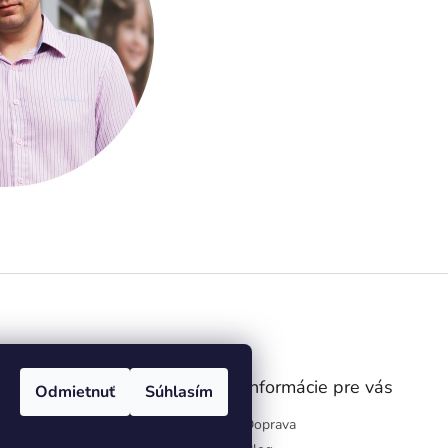
gram
Informácie pre vás
Odmietnuť
Súhlasím
Doprava