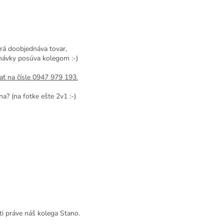
orá doobjednáva tovar,
návky posúva kolegom :-)
ť na čísle 0947 979 193.
a? (na fotke ešte 2v1 :-)
ti práve náš kolega Stano.