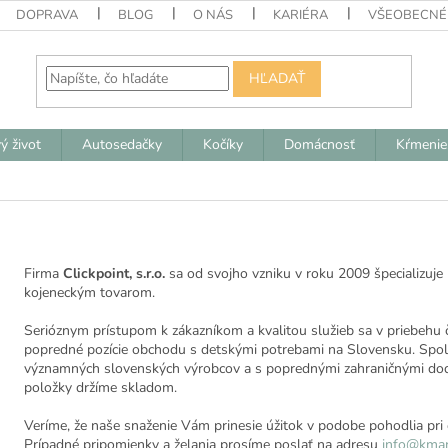
DOPRAVA
BLOG
O NÁS
KARIÉRA
VŠEOBECNÉ
HĽADAŤ
ý život
Autosedačky
Kočíky
Domácnosť
Kŕmenie
Firma
Clickpoint, s.r.o.
sa od svojho vzniku v roku 2009 špecializuj
kojeneckým tovarom.
Serióznym prístupom k zákazníkom a kvalitou služieb sa v priebehu 
popredné pozície obchodu s detskými potrebami na Slovensku. Spo
významných slovenských výrobcov a s poprednými zahraničnými dod
položky držíme skladom.
Veríme, že naše snaženie Vám prinesie úžitok v podobe pohodlia pri 
Prípadné pripomienky a želania prosíme poslať na adresu
info@kmar