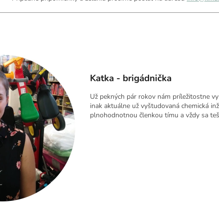
Katka - brigádnička
Už pekných pár rokov nám príležitostne v
inak aktuálne už vyštudovaná chemická inži
plnohodnotnou členkou tímu a vždy sa teší