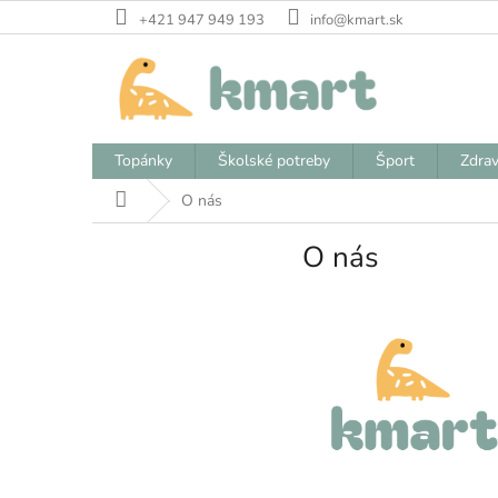
Prejsť
+421 947 949 193
info@kmart.sk
na
obsah
Topánky
Školské potreby
Šport
Zdrav
Domov
O nás
O nás