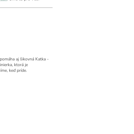
ypomáha aj šikovná Katka -
nierka, ktorá je
me, keď príde.