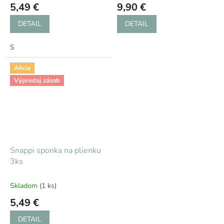
5,49 €
9,90 €
DETAIL
DETAIL
S
Akcia
Výpredaj zásob
Snappi sponka na plienku
3ks
Skladom
(1 ks)
5,49 €
DETAIL