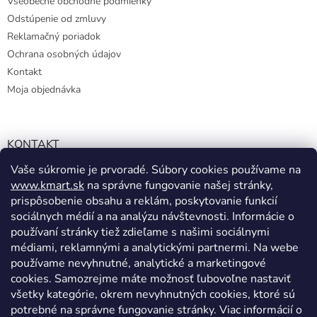
Všeobecné obchodné podmienky
Odstúpenie od zmluvy
Reklamačný poriadok
Ochrana osobných údajov
Kontakt
Moja objednávka
KONTAKT
Vaše súkromie je prvoradé. Súbory cookies používame na
info@kmart.sk
www.kmart.sk
na správne fungovanie našej stránky,
+421 947 979 193
prispôsobenie obsahu a reklám, poskytovanie funkcií
+421 947 979 193
sociálnych médií a na analýzu návštevnosti. Informácie o
používaní stránky tiež zdieľame s našimi sociálnymi
facebook.com/Kolieramarket
médiami, reklamnými a analytickými partnermi. Na webe
používame nevyhnutné, analytické a marketingové
cookies. Samozrejme máte možnosť ľubovoľne nastaviť
všetky kategórie, okrem nevyhnutných cookies, ktoré sú
potrebné na správne fungovanie stránky. Viac informácií o