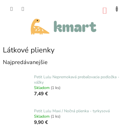
Prejsť
na
NÁKU
obsah
KOŠÍK
Látkové plienky
Najpredávanejšie
Petit Lulu Nepremokavá prebaľovacia podložka -
vážky
Skladom
(1 ks)
7,49 €
Petit Lulu Maxi / Nočná plienka - tyrkysová
Skladom
(1 ks)
9,90 €