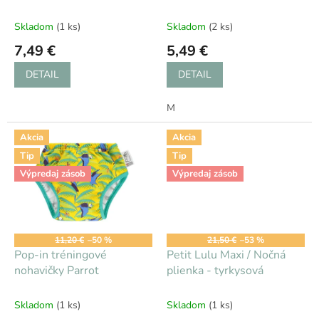
k
vážky
t
Skladom
(1 ks)
Skladom
(2 ks)
o
7,49 €
5,49 €
v
DETAIL
DETAIL
M
Akcia
Akcia
Tip
Tip
Výpredaj zásob
Výpredaj zásob
11,20 €
–50 %
21,50 €
–53 %
Pop-in tréningové
Petit Lulu Maxi / Nočná
nohavičky Parrot
plienka - tyrkysová
Skladom
(1 ks)
Skladom
(1 ks)