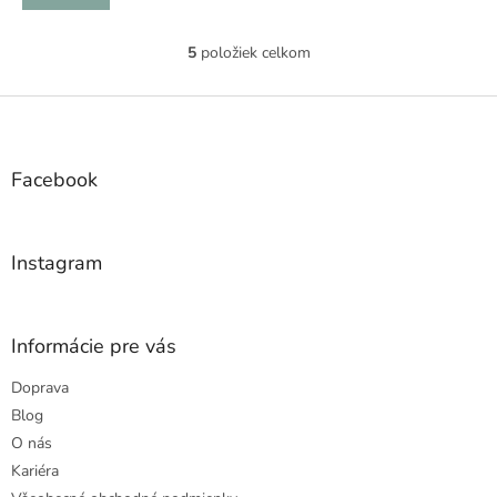
5
položiek celkom
O
v
l
Z
á
á
d
p
a
ä
Facebook
c
t
i
i
e
e
p
Instagram
r
v
k
y
Informácie pre vás
v
ý
Doprava
p
Blog
i
s
O nás
u
Kariéra