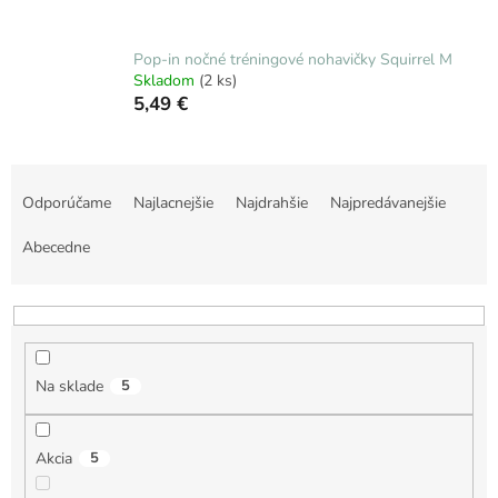
Pop-in nočné tréningové nohavičky Squirrel M
Skladom
(2 ks)
5,49 €
R
a
Odporúčame
Najlacnejšie
Najdrahšie
Najpredávanejšie
d
e
Abecedne
n
i
e
p
r
Na sklade
5
o
d
u
Akcia
5
k
t