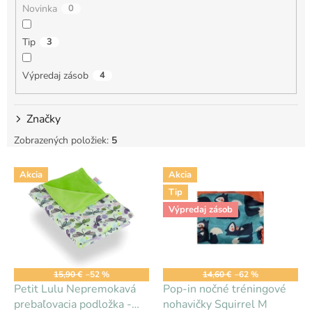
Novinka
0
o
v
Tip
3
Výpredaj zásob
4
Značky
Zobrazených položiek:
5
V
Akcia
Akcia
ý
Tip
p
i
Výpredaj zásob
s
p
r
o
15,90 €
–52 %
14,60 €
–62 %
d
Petit Lulu Nepremokavá
Pop-in nočné tréningové
u
prebaľovacia podložka -
nohavičky Squirrel M