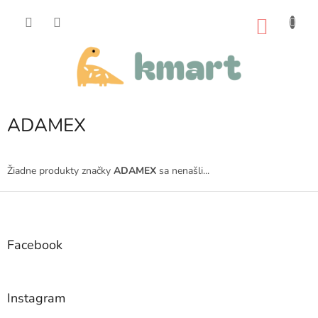
Prejsť
na
NÁKU
obsah
KOŠÍK
ADAMEX
Žiadne produkty značky
ADAMEX
sa nenašli...
Z
á
p
ä
Facebook
t
i
e
Instagram