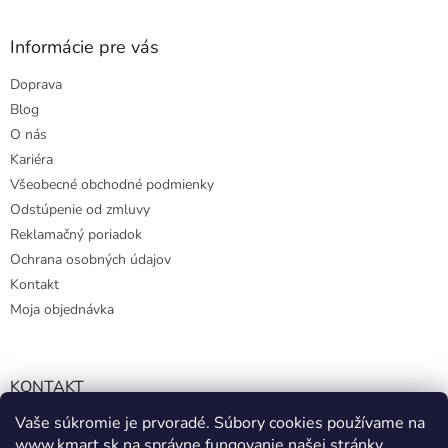
Informácie pre vás
Doprava
Blog
O nás
Kariéra
Všeobecné obchodné podmienky
Odstúpenie od zmluvy
Reklamačný poriadok
Ochrana osobných údajov
Kontakt
Moja objednávka
KONTAKT
Vaše súkromie je prvoradé. Súbory cookies používame na
info@kmart.sk
www.kmart.sk
na správne fungovanie našej stránky,