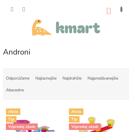
Prejsť
na
NÁKU
obsah
KOŠÍK
Androni
R
a
Odporúčame
Najlacnejšie
Najdrahšie
Najpredávanejšie
d
e
Abecedne
n
i
V
e
Akcia
Akcia
ý
p
Tip
Tip
p
r
i
Výpredaj zásob
Výpredaj zásob
o