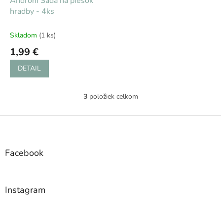
Androni Sada na piesok
hradby - 4ks
Skladom
(1 ks)
1,99 €
DETAIL
3
položiek celkom
O
v
l
Z
á
á
d
p
a
ä
Facebook
c
t
i
i
e
e
p
Instagram
r
v
k