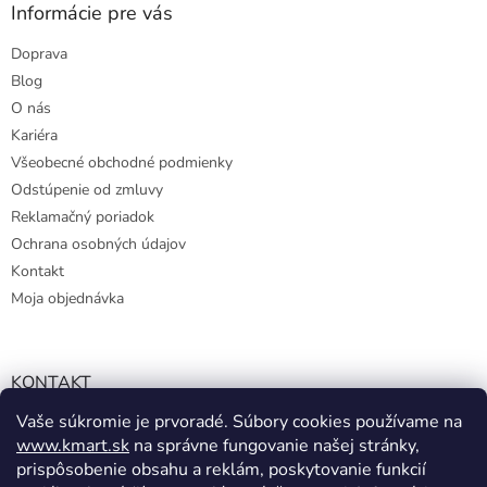
y
Informácie pre vás
v
ý
Doprava
p
Blog
i
s
O nás
u
Kariéra
Všeobecné obchodné podmienky
Odstúpenie od zmluvy
Reklamačný poriadok
Ochrana osobných údajov
Kontakt
Moja objednávka
KONTAKT
Vaše súkromie je prvoradé. Súbory cookies používame na
info@kmart.sk
www.kmart.sk
na správne fungovanie našej stránky,
+421 947 979 193
prispôsobenie obsahu a reklám, poskytovanie funkcií