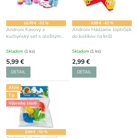
s
d
p
u
r
k
o
t
12,79 €
–53 %
7,99 €
–62 %
d
Androni Kávový a
Androni Hádzanie loptičiek
o
u
kuchynský set s úložným
do košíkov na kríži
v
k
boxom
t
Skladom
(1 ks)
Skladom
(1 ks)
o
5,99 €
2,99 €
v
DETAIL
DETAIL
Akcia
Tip
Výpredaj zásob
3,99 €
–50 %