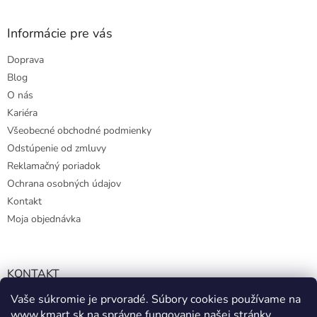
Informácie pre vás
Doprava
Blog
O nás
Kariéra
Všeobecné obchodné podmienky
Odstúpenie od zmluvy
Reklamačný poriadok
Ochrana osobných údajov
Kontakt
Moja objednávka
KONTAKT
Vaše súkromie je prvoradé. Súbory cookies používame na
info@kmart.sk
www.kmart.sk
na správne fungovanie našej stránky,