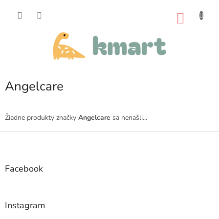
Prejsť
na
NÁKU
obsah
KOŠÍK
Angelcare
Žiadne produkty značky
Angelcare
sa nenašli...
Z
á
p
ä
Facebook
t
i
e
Instagram