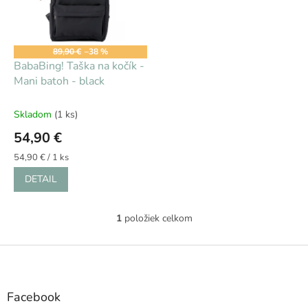
s
d
p
u
r
k
o
t
89,90 €
–38 %
d
BabaBing! Taška na kočík -
o
u
Mani batoh - black
v
k
t
Skladom
(1 ks)
o
54,90 €
v
Jednotková
54,90 € / 1 ks
cena:
DETAIL
1
položiek celkom
O
v
l
Z
á
á
d
p
a
ä
Facebook
c