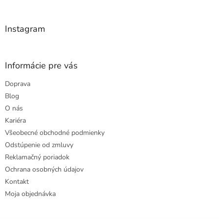
t
i
i
e
e
p
Instagram
r
v
k
y
Informácie pre vás
v
ý
Doprava
p
Blog
i
s
O nás
u
Kariéra
Všeobecné obchodné podmienky
Odstúpenie od zmluvy
Reklamačný poriadok
Ochrana osobných údajov
Kontakt
Moja objednávka