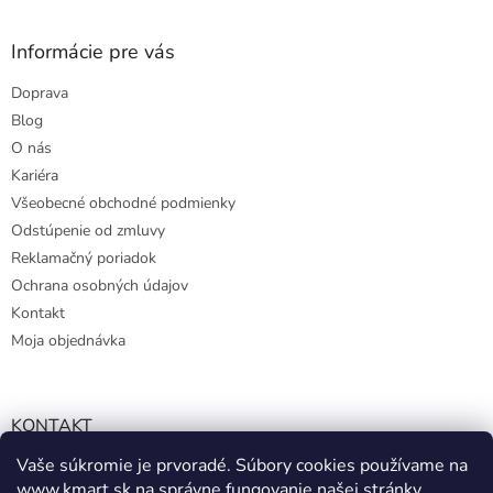
Informácie pre vás
Doprava
Blog
O nás
Kariéra
Všeobecné obchodné podmienky
Odstúpenie od zmluvy
Reklamačný poriadok
Ochrana osobných údajov
Kontakt
Moja objednávka
KONTAKT
Vaše súkromie je prvoradé. Súbory cookies používame na
info@kmart.sk
www.kmart.sk
na správne fungovanie našej stránky,