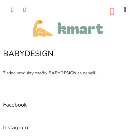
Prejsť
na
NÁKU
obsah
KOŠÍK
BABYDESIGN
Žiadne produkty značky
BABYDESIGN
sa nenašli...
Z
á
p
ä
Facebook
t
i
e
Instagram