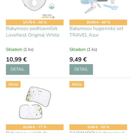
s
d
p
u
r
k
o
t
17,75 €
–38 %
29,90 €
–68 %
d
Babymoov podhlavníček
Babymoov hygienický set
o
u
LoveNest Original White
TRAVEL Azur
v
k
t
Skladom
(1 ks)
Skladom
(1 ks)
o
10,99 €
9,49 €
v
DETAIL
DETAIL
Akcia
Akcia
21,90 €
–77 %
5,99 €
–58 %