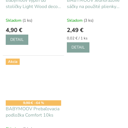
Babymoov výplň do
BABYMOOV Jednorazové
stoličky Light Wood deco
sáčky na použité plienky
Stars
100ks
Skladom
(1 ks)
Skladom
(3 ks)
4,90 €
2,49 €
Jednotková
0,02 € / 1 ks
DETAIL
cena:
DETAIL
Akcia
9,90 €
–64 %
BABYMOOV Prebaľovacia
podložka Comfort 10ks