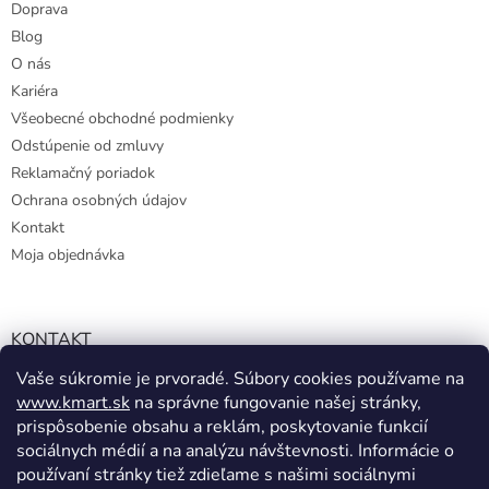
Doprava
p
Blog
i
s
O nás
u
Kariéra
Všeobecné obchodné podmienky
Odstúpenie od zmluvy
Reklamačný poriadok
Ochrana osobných údajov
Kontakt
Moja objednávka
KONTAKT
Vaše súkromie je prvoradé. Súbory cookies používame na
info@kmart.sk
www.kmart.sk
na správne fungovanie našej stránky,
+421 947 979 193
prispôsobenie obsahu a reklám, poskytovanie funkcií
+421 947 979 193
sociálnych médií a na analýzu návštevnosti. Informácie o
používaní stránky tiež zdieľame s našimi sociálnymi
facebook.com/Kolieramarket