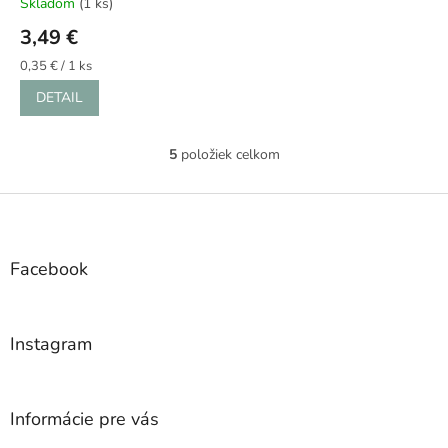
Skladom
(1 ks)
3,49 €
Jednotková
0,35 € / 1 ks
cena:
DETAIL
5
položiek celkom
O
v
l
Z
á
á
d
p
a
ä
Facebook
c
t
i
i
e
e
p
Instagram
r
v
k
y
Informácie pre vás
v
ý