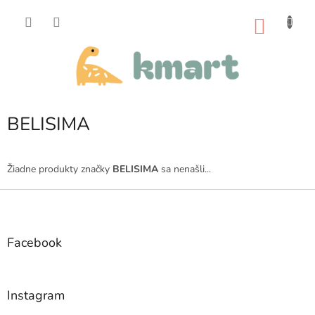
Prejsť
na
NÁKU
obsah
KOŠÍK
BELISIMA
Žiadne produkty značky
BELISIMA
sa nenašli...
Z
á
p
ä
Facebook
t
i
e
Instagram