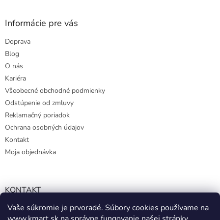
Informácie pre vás
Doprava
Blog
O nás
Kariéra
Všeobecné obchodné podmienky
Odstúpenie od zmluvy
Reklamačný poriadok
Ochrana osobných údajov
Kontakt
Moja objednávka
KONTAKT
Vaše súkromie je prvoradé. Súbory cookies používame na
info@kmart.sk
www.kmart.sk
na správne fungovanie našej stránky,