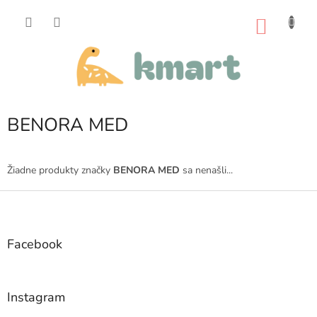
Prejsť
na
NÁKU
obsah
KOŠÍK
BENORA MED
Žiadne produkty značky
BENORA MED
sa nenašli...
Z
á
p
ä
Facebook
t
i
e
Instagram