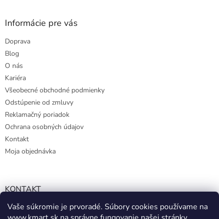
Informácie pre vás
Doprava
Blog
O nás
Kariéra
Všeobecné obchodné podmienky
Odstúpenie od zmluvy
Reklamačný poriadok
Ochrana osobných údajov
Kontakt
Moja objednávka
KONTAKT
Vaše súkromie je prvoradé. Súbory cookies používame na
info@kmart.sk
www.kmart.sk
na správne fungovanie našej stránky,