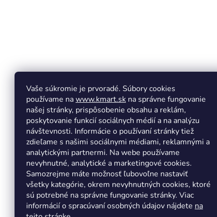
e
Vaše súkromie je prvoradé. Súbory cookies
používame na
www.kmart.sk
na správne fungovanie
našej stránky, prispôsobenie obsahu a reklám,
poskytovanie funkcií sociálnych médií a na analýzu
návštevnosti. Informácie o používaní stránky tiež
zdieľame s našimi sociálnymi médiami, reklamnými a
analytickými partnermi. Na webe používame
Copyright 2026
Kmart.sk
. Všetky práva vyhradené.
Upr
nevyhnutné, analytické a marketingové cookies.
Samozrejme máte možnosť ľubovoľne nastaviť
všetky kategórie, okrem nevyhnutných cookies, ktoré
sú potrebné na správne fungovanie stránky. Viac
informácií o spracúvaní osobných údajov nájdete
na
tejto stránke.