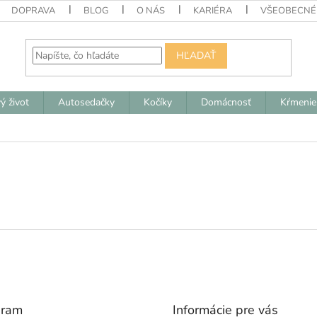
DOPRAVA
BLOG
O NÁS
KARIÉRA
VŠEOBECNÉ
HĽADAŤ
ý život
Autosedačky
Kočíky
Domácnosť
Kŕmenie
gram
Informácie pre vás