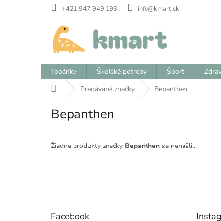
Prejsť
+421 947 949 193
info@kmart.sk
na
obsah
Topánky
Školské potreby
Šport
Zdrav
Domov
Predávané značky
Bepanthen
Bepanthen
Žiadne produkty značky
Bepanthen
sa nenašli...
Z
á
p
ä
t
Facebook
Insta
i