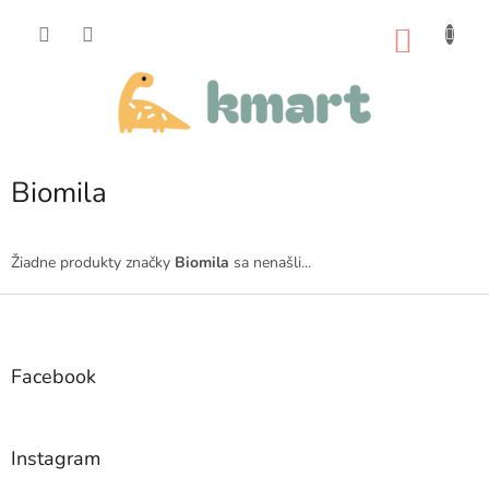
Prejsť
na
NÁKU
obsah
KOŠÍK
Biomila
Žiadne produkty značky
Biomila
sa nenašli...
Z
á
p
ä
Facebook
t
i
e
Instagram