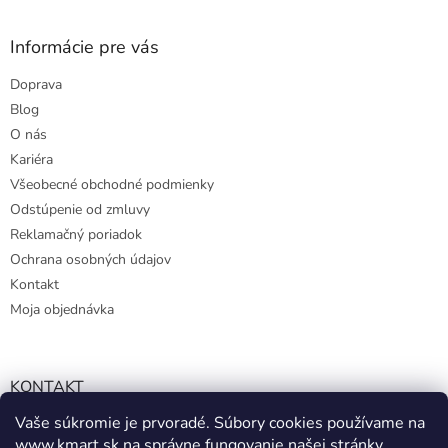
Informácie pre vás
Doprava
Blog
O nás
Kariéra
Všeobecné obchodné podmienky
Odstúpenie od zmluvy
Reklamačný poriadok
Ochrana osobných údajov
Kontakt
Moja objednávka
KONTAKT
Vaše súkromie je prvoradé. Súbory cookies používame na
info@kmart.sk
www.kmart.sk
na správne fungovanie našej stránky,