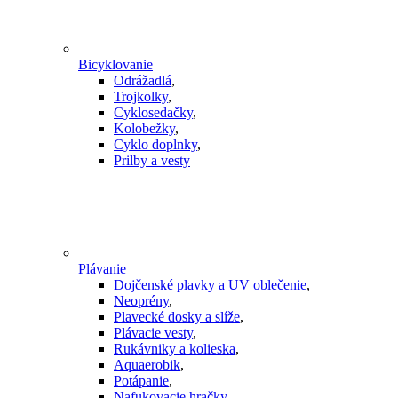
Bicyklovanie
Odrážadlá
,
Trojkolky
,
Cyklosedačky
,
Kolobežky
,
Cyklo doplnky
,
Prilby a vesty
Plávanie
Dojčenské plavky a UV oblečenie
,
Neoprény
,
Plavecké dosky a slíže
,
Plávacie vesty
,
Rukávniky a kolieska
,
Aquaerobik
,
Potápanie
,
Nafukovacie hračky