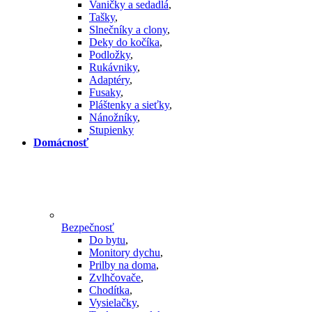
Vaničky a sedadlá
,
Tašky
,
Slnečníky a clony
,
Deky do kočíka
,
Podložky
,
Rukávniky
,
Adaptéry
,
Fusaky
,
Pláštenky a sieťky
,
Nánožníky
,
Stupienky
Domácnosť
Bezpečnosť
Do bytu
,
Monitory dychu
,
Prilby na doma
,
Zvlhčovače
,
Chodítka
,
Vysielačky
,