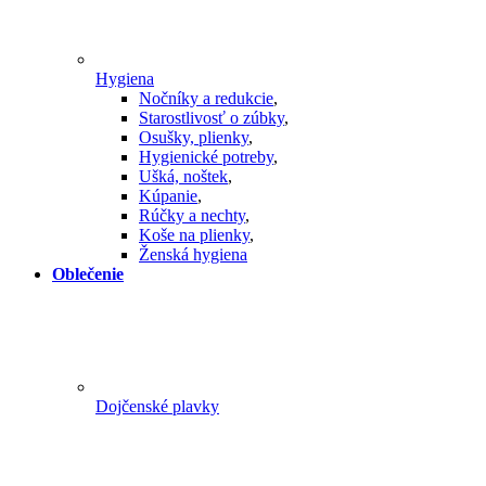
Hygiena
Nočníky a redukcie
,
Starostlivosť o zúbky
,
Osušky, plienky
,
Hygienické potreby
,
Ušká, noštek
,
Kúpanie
,
Rúčky a nechty
,
Koše na plienky
,
Ženská hygiena
Oblečenie
Dojčenské plavky