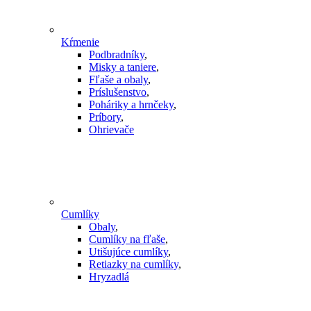
Kŕmenie
Podbradníky
,
Misky a taniere
,
Fľaše a obaly
,
Príslušenstvo
,
Poháriky a hrnčeky
,
Príbory
,
Ohrievače
Cumlíky
Obaly
,
Cumlíky na fľaše
,
Utišujúce cumlíky
,
Retiazky na cumlíky
,
Hryzadlá