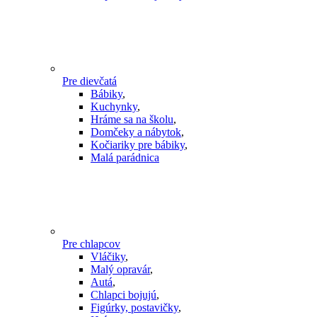
Pre dievčatá
Bábiky
,
Kuchynky
,
Hráme sa na školu
,
Domčeky a nábytok
,
Kočiariky pre bábiky
,
Malá parádnica
Pre chlapcov
Vláčiky
,
Malý opravár
,
Autá
,
Chlapci bojujú
,
Figúrky, postavičky
,