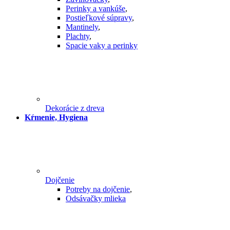
Perinky a vankúše
,
Postieľkové súpravy
,
Mantinely
,
Plachty
,
Spacie vaky a perinky
Dekorácie z dreva
Kŕmenie, Hygiena
Dojčenie
Potreby na dojčenie
,
Odsávačky mlieka