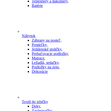
Teplomery a tlakomery
,
Batérie
Nábytok
Zábrany na posteľ
,
Postieľky
,
Jedálenské stoličky
,
Prebaľovacie podložky
,
Matrace
,
Ležadlá, sedačky
,
Podložky na zem
,
Dekorácie
Textil do izbičky
Deky
,
Zavinovačky
,