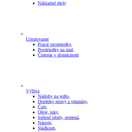
Náhradné diely
Upratovanie
Pracie prostriedky
,
Prostriedky na riad
,
Čistenie v domácnosti
Výživa
Nádoby na jedlo
,
Doplnky stravy a vitamíny
,
Čaje
,
Oleje, tuky
,
Sušené plody, semená
,
Nápoje
,
Sladkosti
,