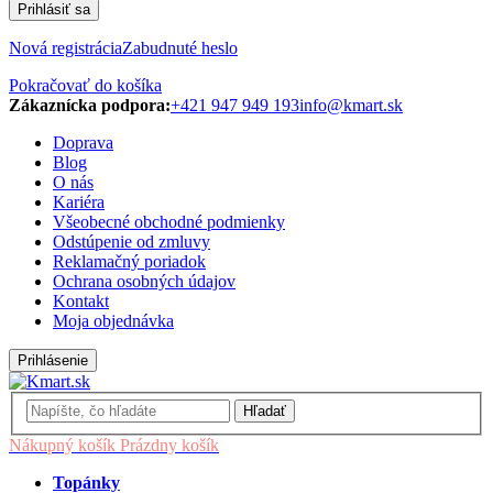
Prihlásiť sa
Nová registrácia
Zabudnuté heslo
Pokračovať do košíka
Zákaznícka podpora:
+421 947 949 193
info@kmart.sk
Doprava
Blog
O nás
Kariéra
Všeobecné obchodné podmienky
Odstúpenie od zmluvy
Reklamačný poriadok
Ochrana osobných údajov
Kontakt
Moja objednávka
Prihlásenie
Hľadať
Nákupný košík
Prázdny košík
Topánky