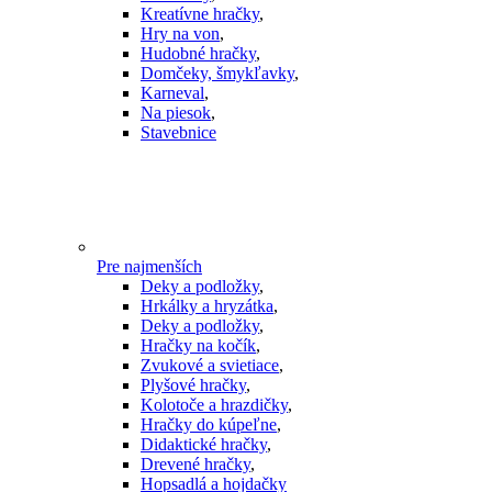
Kreatívne hračky
,
Hry na von
,
Hudobné hračky
,
Domčeky, šmykľavky
,
Karneval
,
Na piesok
,
Stavebnice
Pre najmenších
Deky a podložky
,
Hrkálky a hryzátka
,
Deky a podložky
,
Hračky na kočík
,
Zvukové a svietiace
,
Plyšové hračky
,
Kolotoče a hrazdičky
,
Hračky do kúpeľne
,
Didaktické hračky
,
Drevené hračky
,
Hopsadlá a hojdačky