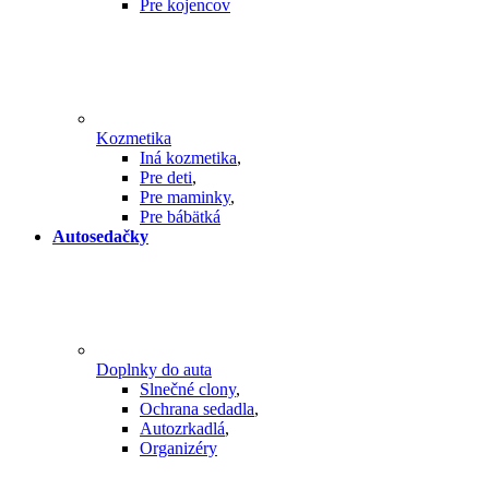
Pre kojencov
Kozmetika
Iná kozmetika
,
Pre deti
,
Pre maminky
,
Pre bábätká
Autosedačky
Doplnky do auta
Slnečné clony
,
Ochrana sedadla
,
Autozrkadlá
,
Organizéry