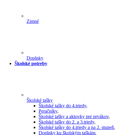
Zimné
Doplnky
Školské potreby
Školské tašky
Školské tašky do 4.triedy
,
Peračníky
,
Školské tašky a aktovky pre prvákov
,
Školské tašky do 2. a 3.triedy
,
Školské tašky do 4.triedy a na 2. stupeň
,
Doplnky ku školským taškám
,