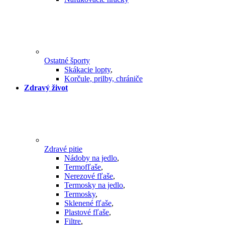
Ostatné športy
Skákacie lopty
,
Korčule, prilby, chrániče
Zdravý život
Zdravé pitie
Nádoby na jedlo
,
Termofľaše
,
Nerezové fľaše
,
Termosky na jedlo
,
Termosky
,
Sklenené fľaše
,
Plastové fľaše
,
Filtre
,