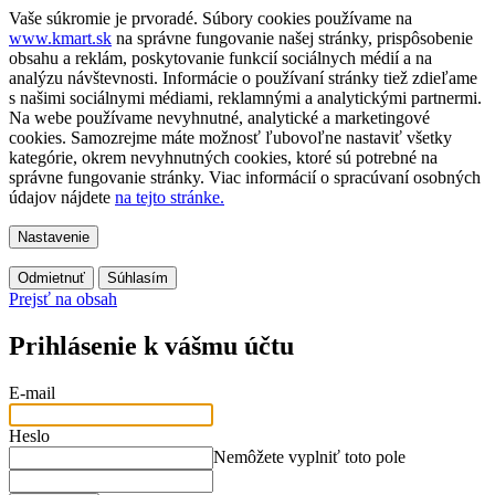
Vaše súkromie je prvoradé. Súbory cookies používame na
www.kmart.sk
na správne fungovanie našej stránky, prispôsobenie
obsahu a reklám, poskytovanie funkcií sociálnych médií a na
analýzu návštevnosti. Informácie o používaní stránky tiež zdieľame
s našimi sociálnymi médiami, reklamnými a analytickými partnermi.
Na webe používame nevyhnutné, analytické a marketingové
cookies. Samozrejme máte možnosť ľubovoľne nastaviť všetky
kategórie, okrem nevyhnutných cookies, ktoré sú potrebné na
správne fungovanie stránky. Viac informácií o spracúvaní osobných
údajov nájdete
na tejto stránke.
Nastavenie
Odmietnuť
Súhlasím
Prejsť na obsah
Prihlásenie k vášmu účtu
E-mail
Heslo
Nemôžete vyplniť toto pole