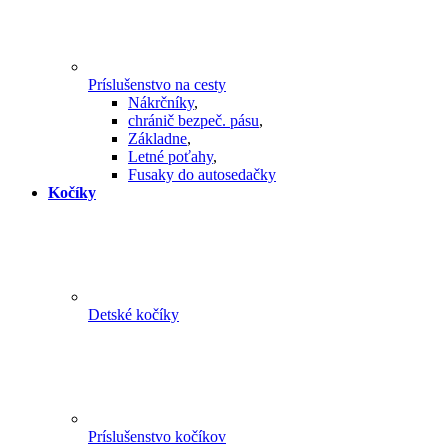
Príslušenstvo na cesty
Nákrčníky
,
chránič bezpeč. pásu
,
Základne
,
Letné poťahy
,
Fusaky do autosedačky
Kočíky
Detské kočíky
Príslušenstvo kočíkov