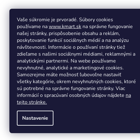
p
ä
t
Vaše súkromie je prvoradé. Súbory cookies
Facebook
Insta
i
používame na
www.kmart.sk
na správne fungovanie
e
našej stránky, prispôsobenie obsahu a reklám,
poskytovanie funkcií sociálnych médií a na analýzu
návštevnosti. Informácie o používaní stránky tiež
zdieľame s našimi sociálnymi médiami, reklamnými a
analytickými partnermi. Na webe používame
nevyhnutné, analytické a marketingové cookies.
Samozrejme máte možnosť ľubovoľne nastaviť
všetky kategórie, okrem nevyhnutných cookies, ktoré
sú potrebné na správne fungovanie stránky. Viac
informácií o spracúvaní osobných údajov nájdete
na
tejto stránke.
Nastavenie
Copyright 2026
Kmart.sk
. Všetky práva vyhradené.
Upr