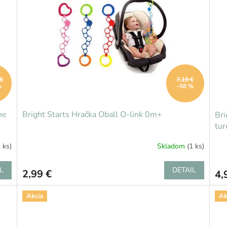
 €
7,19 €
%
–58 %
he
Bright Starts Hračka Oball O-link 0m+
Bri
tu
1 ks)
Skladom
(1 ks)
L
DETAIL
2,99 €
4,
Akcia
Ak