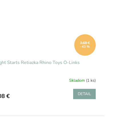
3,68 €
–43 %
ght Starts Retiazka Rhino Toys O-Links
Skladom
(1 ks)
DETAIL
08 €