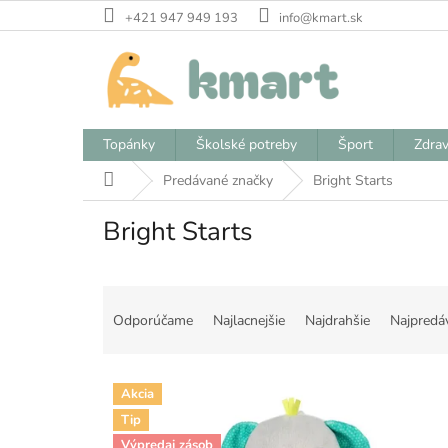
Prejsť
+421 947 949 193
info@kmart.sk
na
obsah
Topánky
Školské potreby
Šport
Zdrav
Domov
Predávané značky
Bright Starts
Bright Starts
R
a
Odporúčame
Najlacnejšie
Najdrahšie
Najpredá
d
e
V
n
Akcia
ý
i
Tip
p
e
Výpredaj zásob