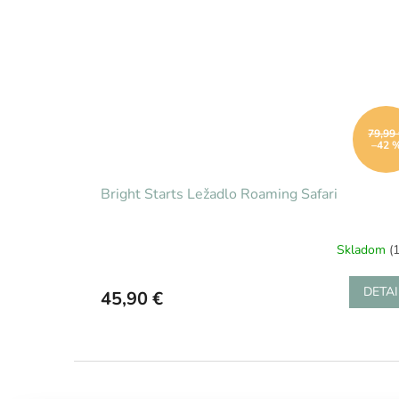
79,99
–42 
Bright Starts Ležadlo Roaming Safari
Skladom
(
DETAI
45,90 €
Z
á