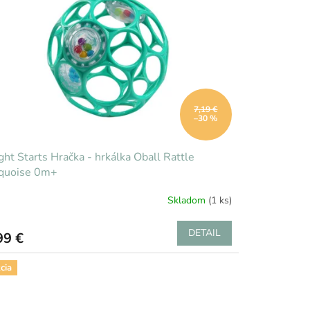
7,19 €
–30 %
ght Starts Hračka - hrkálka Oball Rattle
rquoise 0m+
Skladom
(1 ks)
DETAIL
99 €
cia