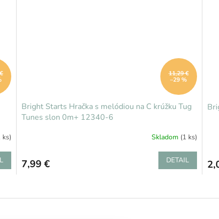
 €
11,29 €
%
–29 %
Bright Starts Hračka s melódiou na C krúžku Tug
Bri
Tunes slon 0m+ 12340-6
1 ks)
Skladom
(1 ks)
L
DETAIL
7,99 €
2,
O
v
l
á