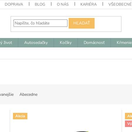
DOPRAVA
BLOG
O NÁS
KARIÉRA
VŠEOBECNÉ
HĽADAŤ
ý život
Autosedačky
Kočíky
Domácnosť
Kŕmenie
vanejšie
Abecedne
Akcia
Ak
Vý