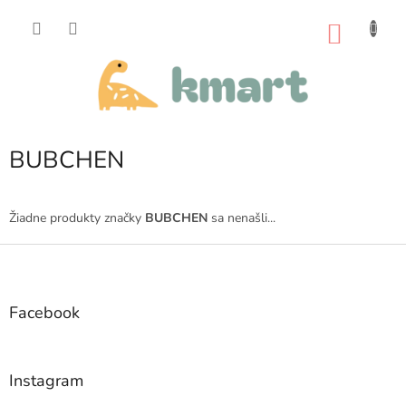
Prejsť
na
NÁKU
obsah
KOŠÍK
BUBCHEN
Žiadne produkty značky
BUBCHEN
sa nenašli...
Z
á
p
ä
Facebook
t
i
e
Instagram