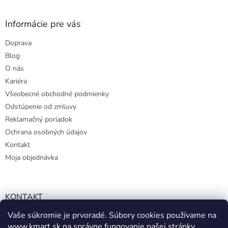
Informácie pre vás
Doprava
Blog
O nás
Kariéra
Všeobecné obchodné podmienky
Odstúpenie od zmluvy
Reklamačný poriadok
Ochrana osobných údajov
Kontakt
Moja objednávka
KONTAKT
Vaše súkromie je prvoradé. Súbory cookies používame na
info@kmart.sk
www.kmart.sk
na správne fungovanie našej stránky,