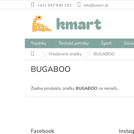
Prejsť
+421 947 949 193
info@kmart.sk
na
obsah
Topánky
Školské potreby
Šport
Zdrav
Domov
Predávané značky
BUGABOO
BUGABOO
Žiadne produkty značky
BUGABOO
sa nenašli...
Z
á
p
ä
t
Facebook
Insta
i