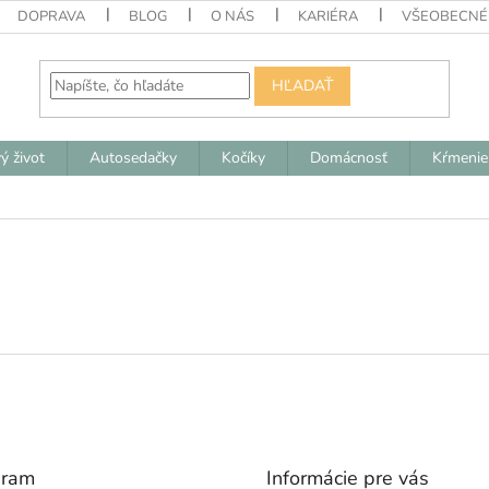
DOPRAVA
BLOG
O NÁS
KARIÉRA
VŠEOBECNÉ
HĽADAŤ
ý život
Autosedačky
Kočíky
Domácnosť
Kŕmenie
gram
Informácie pre vás