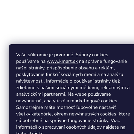
e
Vaše súkromie je prvoradé. Súbory cookies
používame na
www.kmart.sk
na správne fungovanie
našej stránky, prispôsobenie obsahu a reklám,
poskytovanie funkcií sociálnych médií a na analýzu
návštevnosti. Informácie o používaní stránky tiež
zdieľame s našimi sociálnymi médiami, reklamnými a
analytickými partnermi. Na webe používame
Copyright 2026
Kmart.sk
. Všetky práva vyhradené.
Upr
nevyhnutné, analytické a marketingové cookies.
Samozrejme máte možnosť ľubovoľne nastaviť
všetky kategórie, okrem nevyhnutných cookies, ktoré
sú potrebné na správne fungovanie stránky. Viac
informácií o spracúvaní osobných údajov nájdete
na
tejto stránke.