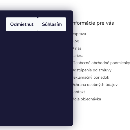
á
d
a
c
i
gram
Informácie pre vás
Odmietnuť
Súhlasím
e
p
Doprava
r
Blog
v
O nás
k
y
Kariéra
v
Všeobecné obchodné podmienky
ý
Odstúpenie od zmluvy
p
i
Reklamačný poriadok
s
Ochrana osobných údajov
u
Kontakt
Moja objednávka
aviť nastavenie cookies