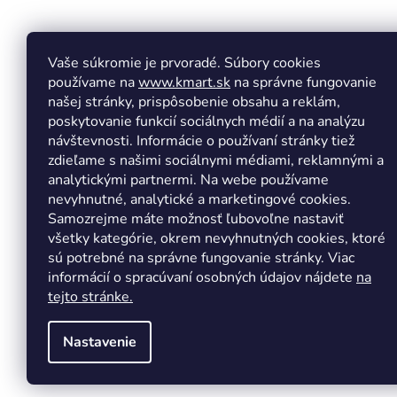
p
ä
t
Vaše súkromie je prvoradé. Súbory cookies
Facebook
Insta
i
používame na
www.kmart.sk
na správne fungovanie
e
našej stránky, prispôsobenie obsahu a reklám,
poskytovanie funkcií sociálnych médií a na analýzu
návštevnosti. Informácie o používaní stránky tiež
zdieľame s našimi sociálnymi médiami, reklamnými a
analytickými partnermi. Na webe používame
nevyhnutné, analytické a marketingové cookies.
Samozrejme máte možnosť ľubovoľne nastaviť
všetky kategórie, okrem nevyhnutných cookies, ktoré
sú potrebné na správne fungovanie stránky. Viac
informácií o spracúvaní osobných údajov nájdete
na
tejto stránke.
Nastavenie
Copyright 2026
Kmart.sk
. Všetky práva vyhradené.
Upr