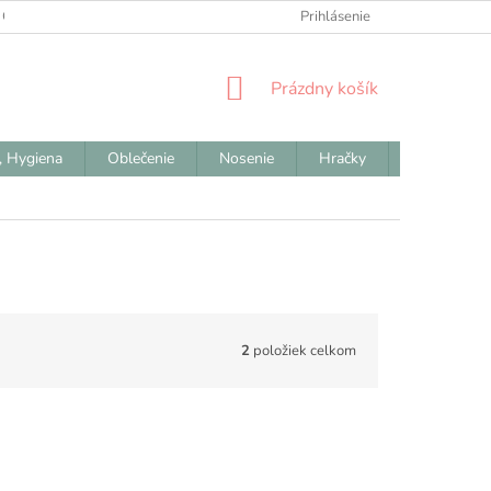
 OBCHODNÉ PODMIENKY
ODSTÚPENIE OD ZMLUVY
Prihlásenie
REKLAM
NÁKUPNÝ
Prázdny košík
KOŠÍK
, Hygiena
Oblečenie
Nosenie
Hračky
Výpredaj
2
položiek celkom