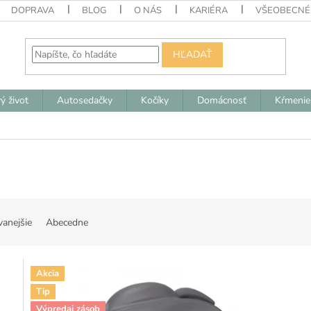
DOPRAVA
BLOG
O NÁS
KARIÉRA
VŠEOBECNÉ
HĽADAŤ
ý život
Autosedačky
Kočíky
Domácnosť
Kŕmenie
vanejšie
Abecedne
Akcia
Tip
Výpredaj zásob