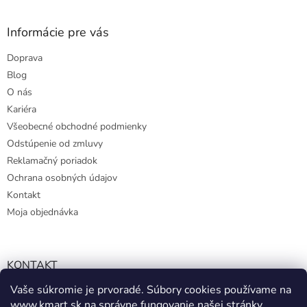
Informácie pre vás
Doprava
Blog
O nás
Kariéra
Všeobecné obchodné podmienky
Odstúpenie od zmluvy
Reklamačný poriadok
Ochrana osobných údajov
Kontakt
Moja objednávka
KONTAKT
Vaše súkromie je prvoradé. Súbory cookies používame na
info@kmart.sk
www.kmart.sk
na správne fungovanie našej stránky,