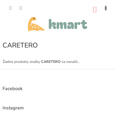
Prejsť
na
NÁKU
obsah
KOŠÍK
CARETERO
Žiadne produkty značky
CARETERO
sa nenašli...
Z
á
p
ä
Facebook
t
i
e
Instagram