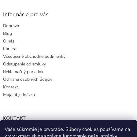
Informácie pre vás
Doprava
Blog
O nás
Kariéra
Všeobecné obchodné podmienky
Odstúpenie od zmluvy
Reklamačný poriadok
Ochrana osobných údajov
Kontakt
Moja objednávka
KONTAKT
Vaše súkromie je prvoradé. Súbory cookies používame na
info@kmart.sk
www.kmart.sk
na správne fungovanie našej stránky,