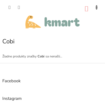
Prejsť
na
NÁKU
obsah
KOŠÍK
Cobi
Žiadne produkty značky
Cobi
sa nenašli...
Z
á
p
ä
Facebook
t
i
e
Instagram