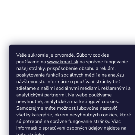
e
Vaše súkromie je prvoradé. Súbory cookies
používame na
www.kmart.sk
na správne fungovanie
našej stránky, prispôsobenie obsahu a reklám,
poskytovanie funkcií sociálnych médií a na analýzu
návštevnosti. Informácie o používaní stránky tiež
zdieľame s našimi sociálnymi médiami, reklamnými a
analytickými partnermi. Na webe používame
Copyright 2026
Kmart.sk
. Všetky práva vyhradené.
Upr
nevyhnutné, analytické a marketingové cookies.
Samozrejme máte možnosť ľubovoľne nastaviť
všetky kategórie, okrem nevyhnutných cookies, ktoré
sú potrebné na správne fungovanie stránky. Viac
informácií o spracúvaní osobných údajov nájdete
na
tejto stránke.