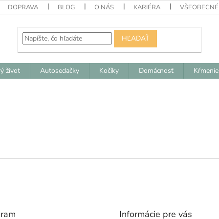
DOPRAVA
BLOG
O NÁS
KARIÉRA
VŠEOBECNÉ
HĽADAŤ
ý život
Autosedačky
Kočíky
Domácnosť
Kŕmenie
gram
Informácie pre vás