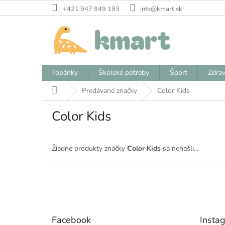
Prejsť
+421 947 949 193
info@kmart.sk
na
obsah
Topánky
Školské potreby
Šport
Zdrav
Domov
Predávané značky
Color Kids
Color Kids
Žiadne produkty značky
Color Kids
sa nenašli...
Z
á
p
ä
t
Facebook
Insta
i