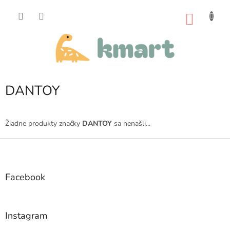
Prejsť
na
NÁKU
obsah
KOŠÍK
DANTOY
Žiadne produkty značky
DANTOY
sa nenašli...
Z
á
p
ä
Facebook
t
i
e
Instagram