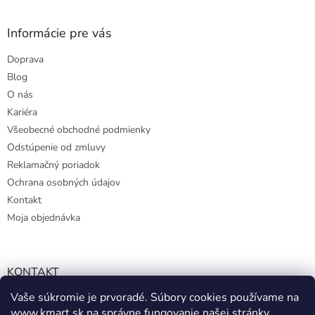
Informácie pre vás
Doprava
Blog
O nás
Kariéra
Všeobecné obchodné podmienky
Odstúpenie od zmluvy
Reklamačný poriadok
Ochrana osobných údajov
Kontakt
Moja objednávka
KONTAKT
Vaše súkromie je prvoradé. Súbory cookies používame na
info@kmart.sk
www.kmart.sk
na správne fungovanie našej stránky,